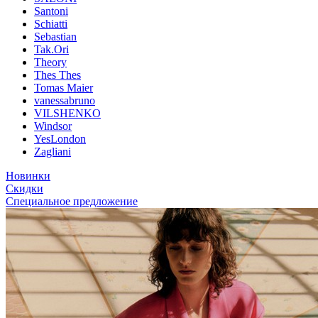
Santoni
Schiatti
Sebastian
Tak.Ori
Theory
Thes Thes
Tomas Maier
vanessabruno
VILSHENKO
Windsor
YesLondon
Zagliani
Новинки
Скидки
Специальное предложение