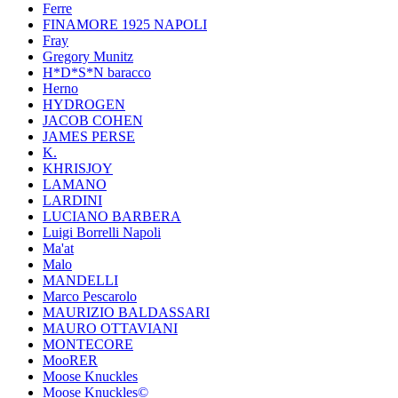
Ferre
FINAMORE 1925 NAPOLI
Fray
Gregory Munitz
H*D*S*N baracco
Herno
HYDROGEN
JACOB COHEN
JAMES PERSE
K.
KHRISJOY
LAMANO
LARDINI
LUCIANO BARBERA
Luigi Borrelli Napoli
Ma'at
Malo
MANDELLI
Marco Pescarolo
MAURIZIO BALDASSARI
MAURO OTTAVIANI
MONTECORE
MooRER
Moose Knuckles
Moose Knuckles©️