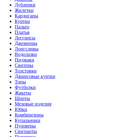
Дубленки
Жилетки
Кардиганы
Куртки
Пальто
Платья
Леггинсы
Джемперы
Лонгсливы
Водолазки
Пиджаки
Свитеры
Толстовки
Джинсовые куртки
Топы
Футболки
Жакеты
Шорты
Меховые изделия
Юбки
Комбинезоны
Купальники
Пуловеры
Свитшоты
Пуховики