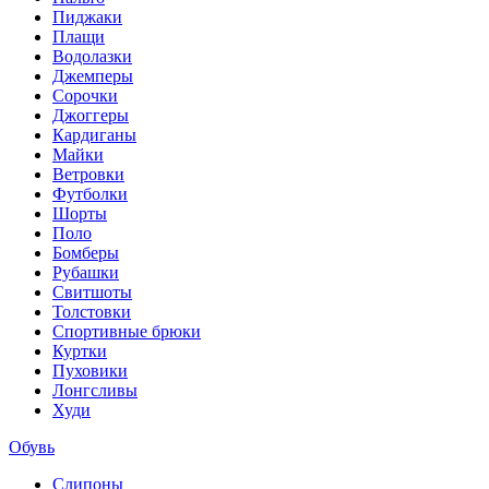
Пиджаки
Плащи
Водолазки
Джемперы
Сорочки
Джоггеры
Кардиганы
Майки
Ветровки
Футболки
Шорты
Поло
Бомберы
Рубашки
Свитшоты
Толстовки
Спортивные брюки
Куртки
Пуховики
Лонгсливы
Худи
Обувь
Слипоны