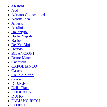
a.testoni
Add
Adriano Goldschmied
Aeronautica
Argesto
Attolini
Ballantyne
Barba Napoli
Barbed
BeaYukMui
Bertolo
BILANCIONI
Bruno Manetti
Cantarelli
CAPOBIANCO
Caruso
Claudio Marini
Cruciani
D.U.K.E.
Della Ciana
DOUCAL'S
DUNO
FABIANO RICCI
FEDELI