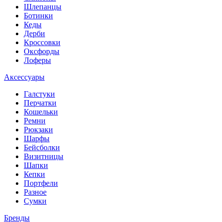
Шлепанцы
Ботинки
Кеды
Дерби
Кроссовки
Оксфорды
Лоферы
Аксессуары
Галстуки
Перчатки
Кошельки
Ремни
Рюкзаки
Шарфы
Бейсболки
Визитницы
Шапки
Кепки
Портфели
Разное
Сумки
Бренды