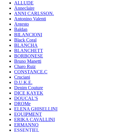
ALLUDE
Anneclaire
ANNI CARLSSON.
Antonino Valenti
Argesto
Baldan
BILANCIONI
Black Coral
BLANCHA
BLANCHETT
BORBONESE
Bruno Manetti
Charo Ruiz
CONSTANCE.C
Cruciani
D.U.K.E.
Denim Couture
DICE KAYEK
DOUCAL'S
DROMe
ELENA GHISELLINI
EQUIPMENT
ERIKA CAVALLINI
ERMANNO
ESSENTIEL