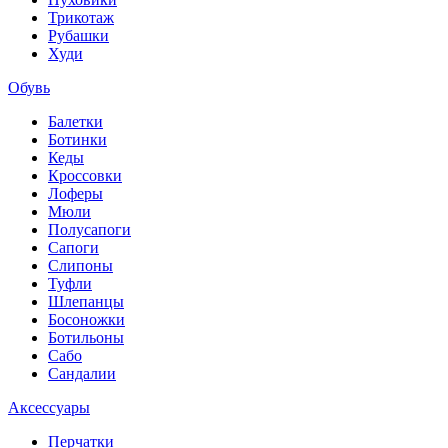
Трикотаж
Рубашки
Худи
Обувь
Балетки
Ботинки
Кеды
Кроссовки
Лоферы
Мюли
Полусапоги
Сапоги
Слипоны
Туфли
Шлепанцы
Босоножки
Ботильоны
Сабо
Сандалии
Аксессуары
Перчатки