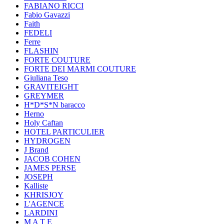
FABIANO RICCI
Fabio Gavazzi
Faith
FEDELI
Ferre
FLASHIN
FORTE COUTURE
FORTE DEI MARMI COUTURE
Giuliana Teso
GRAVITEIGHT
GREYMER
H*D*S*N baracco
Herno
Holy Caftan
HOTEL PARTICULIER
HYDROGEN
J Brand
JACOB COHEN
JAMES PERSE
JOSEPH
Kalliste
KHRISJOY
L'AGENCE
LARDINI
M A T E