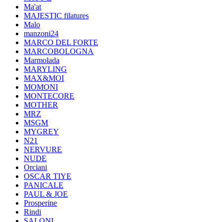
Ma'at
MAJESTIC filatures
Malo
manzoni24
MARCO DEL FORTE
MARCOBOLOGNA
Marmolada
MARYLING
MAX&MOI
MOMONI
MONTECORE
MOTHER
MRZ
MSGM
MYGREY
N21
NERVURE
NUDE
Orciani
OSCAR TIYE
PANICALE
PAUL & JOE
Prosperine
Rindi
SALONI