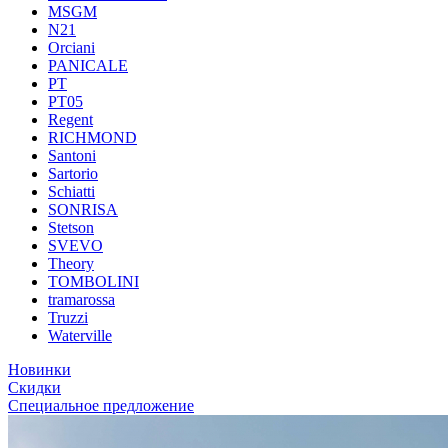
MSGM
N21
Orciani
PANICALE
PT
PT05
Regent
RICHMOND
Santoni
Sartorio
Schiatti
SONRISA
Stetson
SVEVO
Theory
TOMBOLINI
tramarossa
Truzzi
Waterville
Новинки
Скидки
Специальное предложение