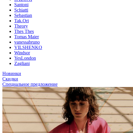
Santoni
Schiatti
Sebastian
Tak.Ori
Theory
Thes Thes
Tomas Maier
vanessabruno
VILSHENKO
Windsor
YesLondon
Zagliani
Новинки
Скидки
Специальное предложение