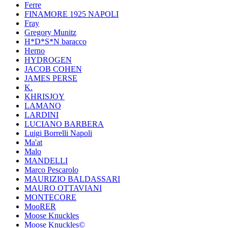
Ferre
FINAMORE 1925 NAPOLI
Fray
Gregory Munitz
H*D*S*N baracco
Herno
HYDROGEN
JACOB COHEN
JAMES PERSE
K.
KHRISJOY
LAMANO
LARDINI
LUCIANO BARBERA
Luigi Borrelli Napoli
Ma'at
Malo
MANDELLI
Marco Pescarolo
MAURIZIO BALDASSARI
MAURO OTTAVIANI
MONTECORE
MooRER
Moose Knuckles
Moose Knuckles©️