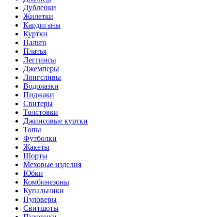
Дубленки
Жилетки
Кардиганы
Куртки
Пальто
Платья
Леггинсы
Джемперы
Лонгсливы
Водолазки
Пиджаки
Свитеры
Толстовки
Джинсовые куртки
Топы
Футболки
Жакеты
Шорты
Меховые изделия
Юбки
Комбинезоны
Купальники
Пуловеры
Свитшоты
Пуховики