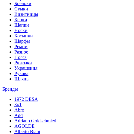
Брелоки
Сумки
Визитницы
Кепки
Шапки
Носки
Косынки
Шарфы
Ремни
Разное
Пояса
Рюкзаки
Украшения
Рукава
Шляпы
Бренды
1972 DESA
3x1
Abro
Add
Adriano Goldschmied
AGOLDE
Alberto Biani