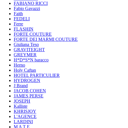
FABIANO RICCI
Fabio Gavazzi
Faith
FEDELI
Ferre
FLASHIN
FORTE COUTURE
FORTE DEI MARMI COUTURE
Giuliana Teso
GRAVITEIGHT
GREYMER
H*D*S*N baracco
Herno
Holy Caftan
HOTEL PARTICULIER
HYDROGEN
J Brand
JACOB COHEN
JAMES PERSE
JOSEPH
Kalliste
KHRISJOY
L'AGENCE
LARDINI
M A T E