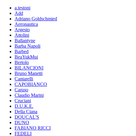
a.testoni
Add
Adriano Goldschmied
Aeronautica
Argesto
Attolini
Ballantyne
Barba Napoli
Barbed
BeaYukMui
Bertolo
BILANCIONI
Bruno Manetti
Cantarelli
CAPOBIANCO
Caruso
Claudio Marini
Cruciani
D.U.K.E.
Della Ciana
DOUCAL'S
DUNO
FABIANO RICCI
FEDELI