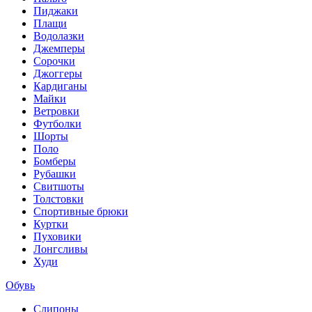
Пиджаки
Плащи
Водолазки
Джемперы
Сорочки
Джоггеры
Кардиганы
Майки
Ветровки
Футболки
Шорты
Поло
Бомберы
Рубашки
Свитшоты
Толстовки
Спортивные брюки
Куртки
Пуховики
Лонгсливы
Худи
Обувь
Слипоны