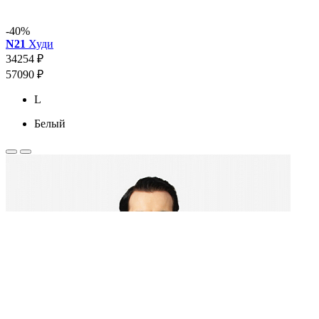
-40%
N21
Худи
34254 ₽
57090 ₽
L
Белый