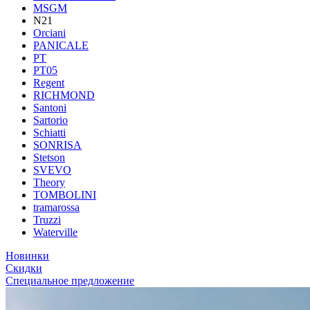
MSGM
N21
Orciani
PANICALE
PT
PT05
Regent
RICHMOND
Santoni
Sartorio
Schiatti
SONRISA
Stetson
SVEVO
Theory
TOMBOLINI
tramarossa
Truzzi
Waterville
Новинки
Скидки
Специальное предложение