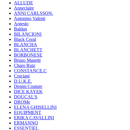
ALLUDE
Anneclaire
ANNI CARLSSON.
Antonino Valenti
Argesto
Baldan
BILANCIONI
Black Coral
BLANCHA
BLANCHETT
BORBONESE
Bruno Manetti
Charo Ruiz
CONSTANCE.C
Cruciani
D.U.K.E.
Denim Couture
DICE KAYEK
DOUCAL'S
DROMe
ELENA GHISELLINI
EQUIPMENT
ERIKA CAVALLINI
ERMANNO
ESSENTIEL