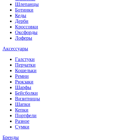
Шлепанцы
Ботинки
Кеды
Дерби
Кроссовки
Оксфорды
Лоферы
Аксессуары
Галстуки
Перчатки
Кошельки
Ремни
Рюкзаки
Шарфы
Бейсболки
Визитницы
Шапки
Кепки
Портфели
Разное
Сумки
Бренды