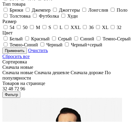
Тип товара
Брюки
Джемпер
Джоггеры
Лонгслив
Поло
Толстовка
Футболка
Худи
Размер
54
50
M
S
L
XXL
36
XL
32
Цвет
Белый
Красный
Серый
Синий
Темно-Серый
Темно-Синий
Черный
Черный+серый
Очистить
Применить
Сбросить все
Сортировка
Сначала новые
Сначала новые
Сначала дешевле
Сначала дороже
По
популярности
Товаров на странице
32
48
72
96
Фильтр