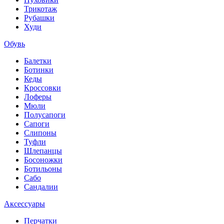
Трикотаж
Рубашки
Худи
Обувь
Балетки
Ботинки
Кеды
Кроссовки
Лоферы
Мюли
Полусапоги
Сапоги
Слипоны
Туфли
Шлепанцы
Босоножки
Ботильоны
Сабо
Сандалии
Аксессуары
Перчатки