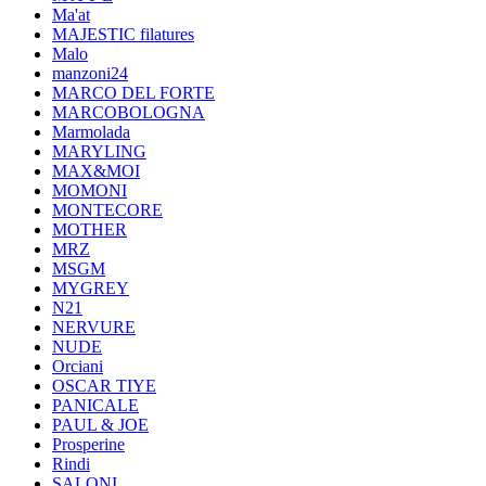
Ma'at
MAJESTIC filatures
Malo
manzoni24
MARCO DEL FORTE
MARCOBOLOGNA
Marmolada
MARYLING
MAX&MOI
MOMONI
MONTECORE
MOTHER
MRZ
MSGM
MYGREY
N21
NERVURE
NUDE
Orciani
OSCAR TIYE
PANICALE
PAUL & JOE
Prosperine
Rindi
SALONI