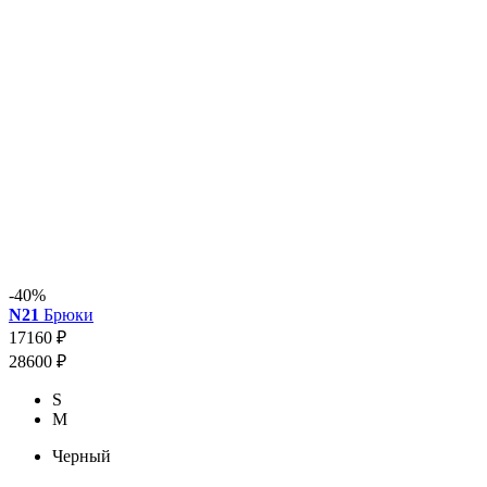
-40%
N21
Брюки
17160 ₽
28600 ₽
S
M
Черный