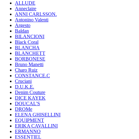
ALLUDE
Anneclaire
ANNI CARLSSON.
Antonino Valenti
Argesto
Baldan
BILANCIONI
Black Coral
BLANCHA
BLANCHETT
BORBONESE
Bruno Manetti
Charo Ruiz
CONSTANCE.C
Cruciani
D.U.K.E.
Denim Couture
DICE KAYEK
DOUCAL'S
DROMe
ELENA GHISELLINI
EQUIPMENT
ERIKA CAVALLINI
ERMANNO
ESSENTIEL