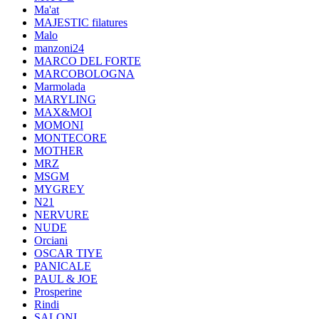
Ma'at
MAJESTIC filatures
Malo
manzoni24
MARCO DEL FORTE
MARCOBOLOGNA
Marmolada
MARYLING
MAX&MOI
MOMONI
MONTECORE
MOTHER
MRZ
MSGM
MYGREY
N21
NERVURE
NUDE
Orciani
OSCAR TIYE
PANICALE
PAUL & JOE
Prosperine
Rindi
SALONI