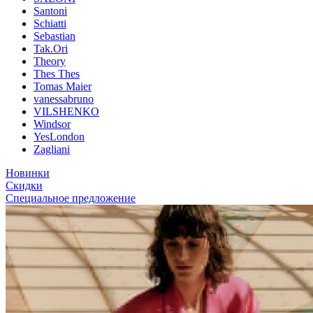
Santoni
Schiatti
Sebastian
Tak.Ori
Theory
Thes Thes
Tomas Maier
vanessabruno
VILSHENKO
Windsor
YesLondon
Zagliani
Новинки
Скидки
Специальное предложение