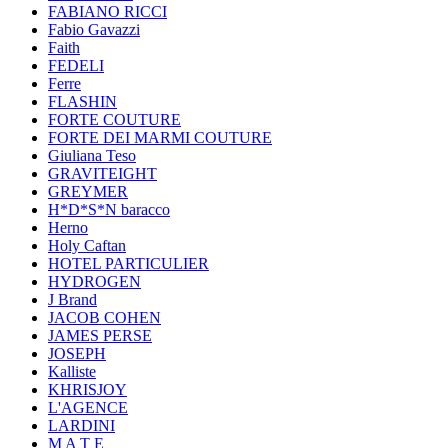
FABIANO RICCI
Fabio Gavazzi
Faith
FEDELI
Ferre
FLASHIN
FORTE COUTURE
FORTE DEI MARMI COUTURE
Giuliana Teso
GRAVITEIGHT
GREYMER
H*D*S*N baracco
Herno
Holy Caftan
HOTEL PARTICULIER
HYDROGEN
J Brand
JACOB COHEN
JAMES PERSE
JOSEPH
Kalliste
KHRISJOY
L'AGENCE
LARDINI
M A T E