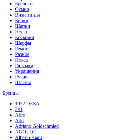
Брелоки
Сумки
Визитницы
Кепки
Шапки
Носки
Косынки
Шарфы
Ремни
Разное
Пояса
Рюкзаки
Украшения
Рукава
Шляпы
Бренды
1972 DESA
3x1
Abro
Add
Adriano Goldschmied
AGOLDE
Alberto Biani