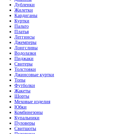
Дубленки
Жилетки
Кардиганы
Куртки
Пальто
Платья
Леггинсы
Джемперы
Лонгсливы
Водолазки
Пиджаки
Свитеры
Толстовки
Джинсовые куртки
Топы
Футболки
Жакеты
Шорты
Меховые изделия
Юбки
Комбинезоны
Купальники
Пуловеры
Свитшоты
Пуховики