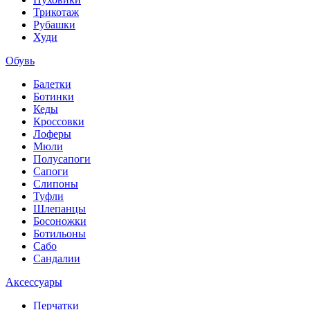
Трикотаж
Рубашки
Худи
Обувь
Балетки
Ботинки
Кеды
Кроссовки
Лоферы
Мюли
Полусапоги
Сапоги
Слипоны
Туфли
Шлепанцы
Босоножки
Ботильоны
Сабо
Сандалии
Аксессуары
Перчатки