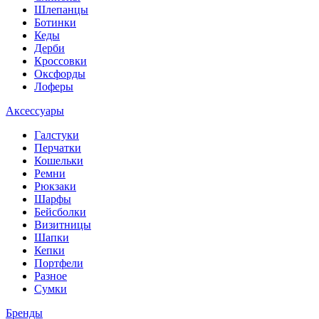
Шлепанцы
Ботинки
Кеды
Дерби
Кроссовки
Оксфорды
Лоферы
Аксессуары
Галстуки
Перчатки
Кошельки
Ремни
Рюкзаки
Шарфы
Бейсболки
Визитницы
Шапки
Кепки
Портфели
Разное
Сумки
Бренды