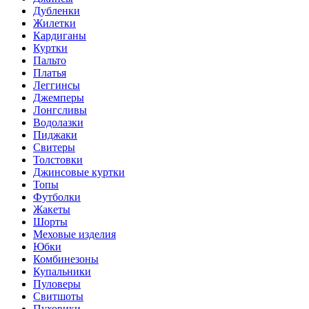
Дубленки
Жилетки
Кардиганы
Куртки
Пальто
Платья
Леггинсы
Джемперы
Лонгсливы
Водолазки
Пиджаки
Свитеры
Толстовки
Джинсовые куртки
Топы
Футболки
Жакеты
Шорты
Меховые изделия
Юбки
Комбинезоны
Купальники
Пуловеры
Свитшоты
Пуховики