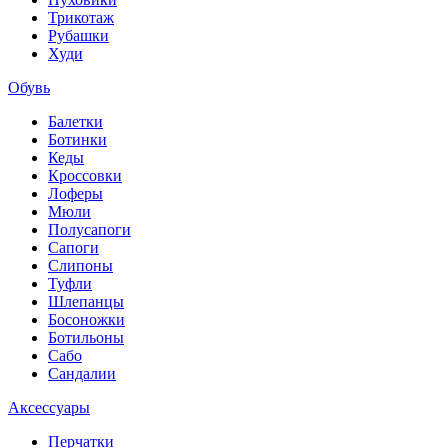
Трикотаж
Рубашки
Худи
Обувь
Балетки
Ботинки
Кеды
Кроссовки
Лоферы
Мюли
Полусапоги
Сапоги
Слипоны
Туфли
Шлепанцы
Босоножки
Ботильоны
Сабо
Сандалии
Аксессуары
Перчатки