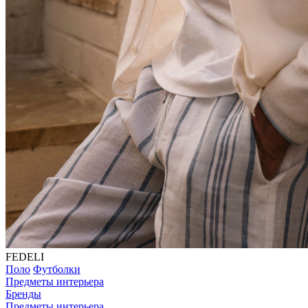
FEDELI
Поло
Футболки
Предметы интерьера
Бренды
Предметы интерьера