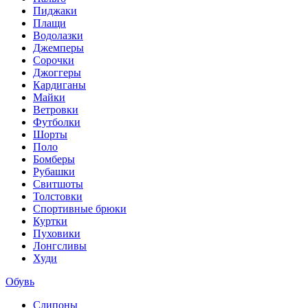
Пиджаки
Плащи
Водолазки
Джемперы
Сорочки
Джоггеры
Кардиганы
Майки
Ветровки
Футболки
Шорты
Поло
Бомберы
Рубашки
Свитшоты
Толстовки
Спортивные брюки
Куртки
Пуховики
Лонгсливы
Худи
Обувь
Слипоны