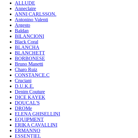
ALLUDE
Anneclaire
ANNI CARLSSON.
Antonino Valenti
Argesto
Baldan
BILANCIONI
Black Coral
BLANCHA
BLANCHETT
BORBONESE
Bruno Manetti
Charo Ruiz
CONSTANCE.C
Cruciani
D.U.K.E.
Denim Couture
DICE KAYEK
DOUCAL'S
DROMe
ELENA GHISELLINI
EQUIPMENT
ERIKA CAVALLINI
ERMANNO
ESSENTIEL