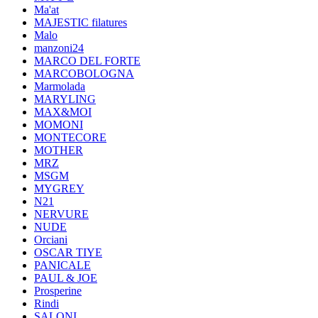
Ma'at
MAJESTIC filatures
Malo
manzoni24
MARCO DEL FORTE
MARCOBOLOGNA
Marmolada
MARYLING
MAX&MOI
MOMONI
MONTECORE
MOTHER
MRZ
MSGM
MYGREY
N21
NERVURE
NUDE
Orciani
OSCAR TIYE
PANICALE
PAUL & JOE
Prosperine
Rindi
SALONI