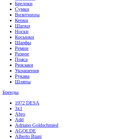
Брелоки
Сумки
Визитницы
Кепки
Шапки
Носки
Косынки
Шарфы
Ремни
Разное
Пояса
Рюкзаки
Украшения
Рукава
Шляпы
Бренды
1972 DESA
3x1
Abro
Add
Adriano Goldschmied
AGOLDE
Alberto Biani