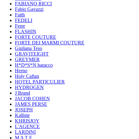
FABIANO RICCI
Fabio Gavazzi
Faith
FEDELI
Ferre
FLASHIN
FORTE COUTURE
FORTE DEI MARMI COUTURE
Giuliana Teso
GRAVITEIGHT
GREYMER
H*D*S*N baracco
Herno
Holy Caftan
HOTEL PARTICULIER
HYDROGEN
J Brand
JACOB COHEN
JAMES PERSE
JOSEPH
Kalliste
KHRISJOY
L'AGENCE
LARDINI
M A T E