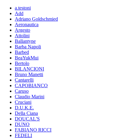
a.testoni
Add
Adriano Goldschmied
Aeronautica
Argesto
Attolini
Ballantyne
Barba Napoli
Barbed
BeaYukMui
Bertolo
BILANCIONI
Bruno Manetti
Cantarelli
CAPOBIANCO
Caruso
Claudio Marini
Cruciani
D.U.K.E.
Della Ciana
DOUCAL'S
DUNO
FABIANO RICCI
FEDELI