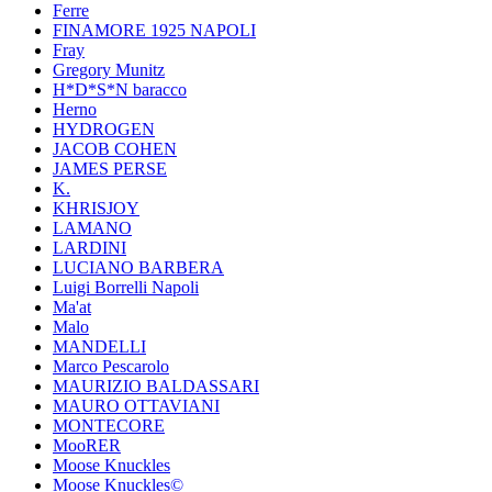
Ferre
FINAMORE 1925 NAPOLI
Fray
Gregory Munitz
H*D*S*N baracco
Herno
HYDROGEN
JACOB COHEN
JAMES PERSE
K.
KHRISJOY
LAMANO
LARDINI
LUCIANO BARBERA
Luigi Borrelli Napoli
Ma'at
Malo
MANDELLI
Marco Pescarolo
MAURIZIO BALDASSARI
MAURO OTTAVIANI
MONTECORE
MooRER
Moose Knuckles
Moose Knuckles©️