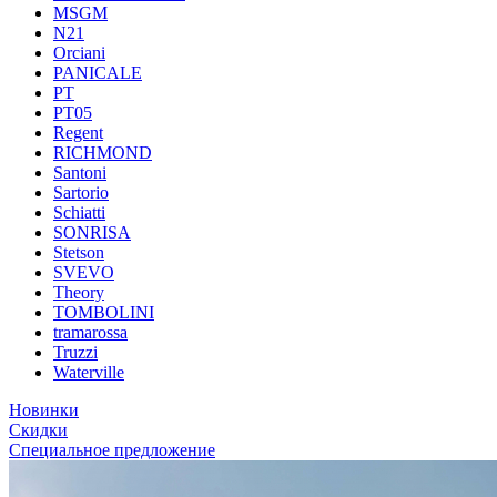
MSGM
N21
Orciani
PANICALE
PT
PT05
Regent
RICHMOND
Santoni
Sartorio
Schiatti
SONRISA
Stetson
SVEVO
Theory
TOMBOLINI
tramarossa
Truzzi
Waterville
Новинки
Скидки
Специальное предложение