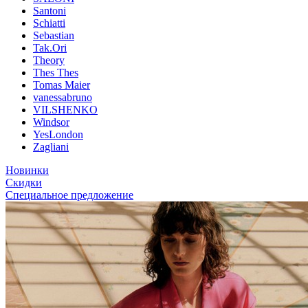
Santoni
Schiatti
Sebastian
Tak.Ori
Theory
Thes Thes
Tomas Maier
vanessabruno
VILSHENKO
Windsor
YesLondon
Zagliani
Новинки
Скидки
Специальное предложение