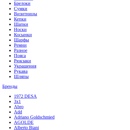
Брелоки
Сумки
Визитницы
Кепки
Шапки
Носки
Косынки
Шарфы
Ремни
Разное
Пояса
Рюкзаки
Украшения
Рукава
Шляпы
Бренды
1972 DESA
3x1
Abro
Add
Adriano Goldschmied
AGOLDE
Alberto Biani