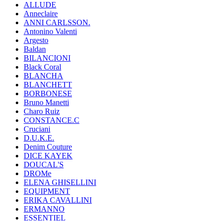
ALLUDE
Anneclaire
ANNI CARLSSON.
Antonino Valenti
Argesto
Baldan
BILANCIONI
Black Coral
BLANCHA
BLANCHETT
BORBONESE
Bruno Manetti
Charo Ruiz
CONSTANCE.C
Cruciani
D.U.K.E.
Denim Couture
DICE KAYEK
DOUCAL'S
DROMe
ELENA GHISELLINI
EQUIPMENT
ERIKA CAVALLINI
ERMANNO
ESSENTIEL