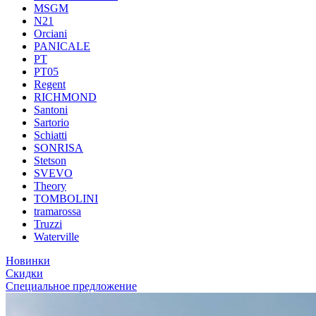
MSGM
N21
Orciani
PANICALE
PT
PT05
Regent
RICHMOND
Santoni
Sartorio
Schiatti
SONRISA
Stetson
SVEVO
Theory
TOMBOLINI
tramarossa
Truzzi
Waterville
Новинки
Скидки
Специальное предложение