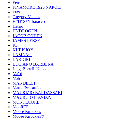
Ferre
FINAMORE 1925 NAPOLI
Fray
Gregory Munitz
H*D*S*N baracco
Herno
HYDROGEN
JACOB COHEN
JAMES PERSE
K.
KHRISJOY
LAMANO
LARDINI
LUCIANO BARBERA
Luigi Borrelli Napoli
Ma'at
Malo
MANDELLI
Marco Pescarolo
MAURIZIO BALDASSARI
MAURO OTTAVIANI
MONTECORE
MooRER
Moose Knuckles
Moose Knuckles©️