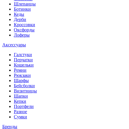
Шлепанцы
Ботинки
Кеды
Дерби
Кроссовки
Оксфорды
Лоферы
Аксессуары
Галстуки
Перчатки
Кошельки
Ремни
Рюкзаки
Шарфы
Бейсболки
Визитницы
Шапки
Кепки
Портфели
Разное
Сумки
Бренды