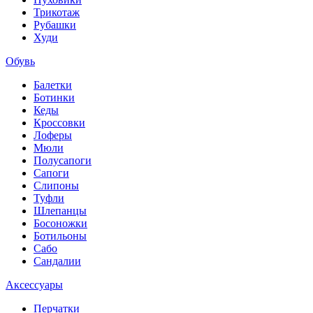
Трикотаж
Рубашки
Худи
Обувь
Балетки
Ботинки
Кеды
Кроссовки
Лоферы
Мюли
Полусапоги
Сапоги
Слипоны
Туфли
Шлепанцы
Босоножки
Ботильоны
Сабо
Сандалии
Аксессуары
Перчатки