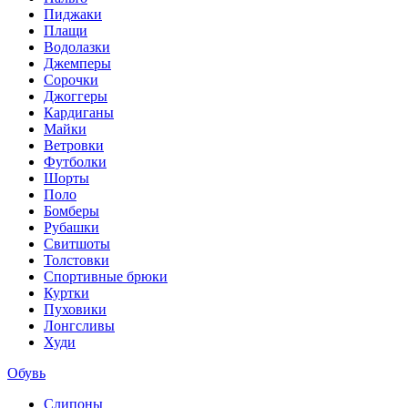
Пиджаки
Плащи
Водолазки
Джемперы
Сорочки
Джоггеры
Кардиганы
Майки
Ветровки
Футболки
Шорты
Поло
Бомберы
Рубашки
Свитшоты
Толстовки
Спортивные брюки
Куртки
Пуховики
Лонгсливы
Худи
Обувь
Слипоны