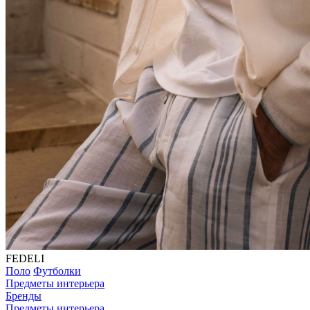
FEDELI
Поло
Футболки
Предметы интерьера
Бренды
Предметы интерьера