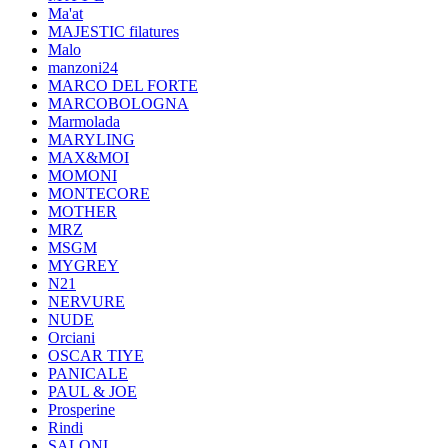
Ma'at
MAJESTIC filatures
Malo
manzoni24
MARCO DEL FORTE
MARCOBOLOGNA
Marmolada
MARYLING
MAX&MOI
MOMONI
MONTECORE
MOTHER
MRZ
MSGM
MYGREY
N21
NERVURE
NUDE
Orciani
OSCAR TIYE
PANICALE
PAUL & JOE
Prosperine
Rindi
SALONI