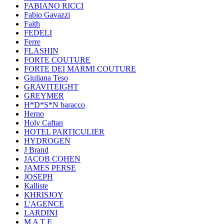
FABIANO RICCI
Fabio Gavazzi
Faith
FEDELI
Ferre
FLASHIN
FORTE COUTURE
FORTE DEI MARMI COUTURE
Giuliana Teso
GRAVITEIGHT
GREYMER
H*D*S*N baracco
Herno
Holy Caftan
HOTEL PARTICULIER
HYDROGEN
J Brand
JACOB COHEN
JAMES PERSE
JOSEPH
Kalliste
KHRISJOY
L'AGENCE
LARDINI
M A T E