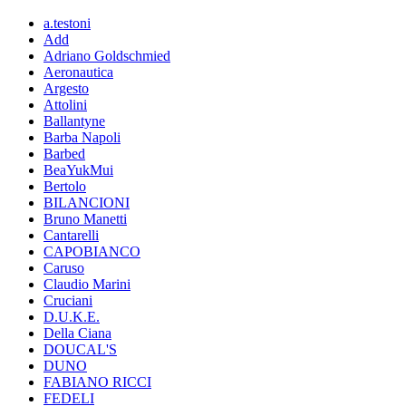
a.testoni
Add
Adriano Goldschmied
Aeronautica
Argesto
Attolini
Ballantyne
Barba Napoli
Barbed
BeaYukMui
Bertolo
BILANCIONI
Bruno Manetti
Cantarelli
CAPOBIANCO
Caruso
Claudio Marini
Cruciani
D.U.K.E.
Della Ciana
DOUCAL'S
DUNO
FABIANO RICCI
FEDELI