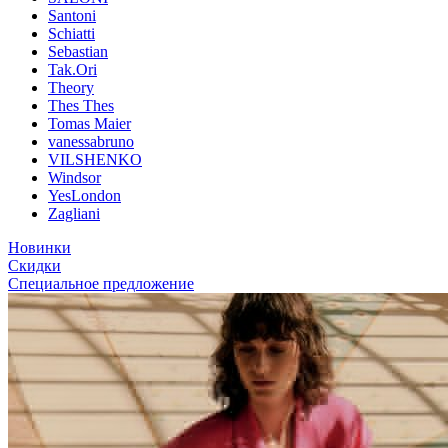
Santoni
Schiatti
Sebastian
Tak.Ori
Theory
Thes Thes
Tomas Maier
vanessabruno
VILSHENKO
Windsor
YesLondon
Zagliani
Новинки
Скидки
Специальное предложение