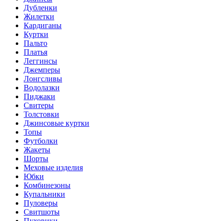
Дубленки
Жилетки
Кардиганы
Куртки
Пальто
Платья
Леггинсы
Джемперы
Лонгсливы
Водолазки
Пиджаки
Свитеры
Толстовки
Джинсовые куртки
Топы
Футболки
Жакеты
Шорты
Меховые изделия
Юбки
Комбинезоны
Купальники
Пуловеры
Свитшоты
Пуховики