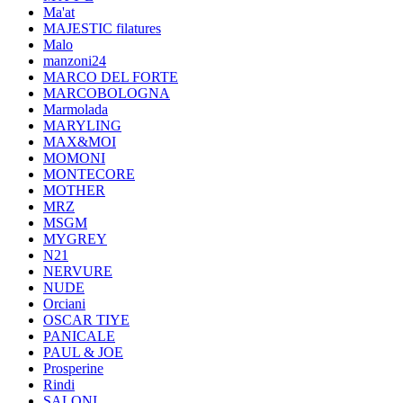
Ma'at
MAJESTIC filatures
Malo
manzoni24
MARCO DEL FORTE
MARCOBOLOGNA
Marmolada
MARYLING
MAX&MOI
MOMONI
MONTECORE
MOTHER
MRZ
MSGM
MYGREY
N21
NERVURE
NUDE
Orciani
OSCAR TIYE
PANICALE
PAUL & JOE
Prosperine
Rindi
SALONI