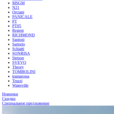
MSGM
N21
Orciani
PANICALE
PT
PT05
Regent
RICHMOND
Santoni
Sartorio
Schiatti
SONRISA
Stetson
SVEVO
Theory
TOMBOLINI
tramarossa
Truzzi
Waterville
Новинки
Скидки
Специальное предложение