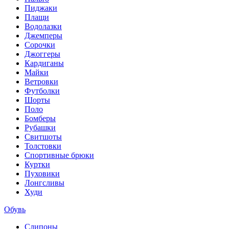
Пиджаки
Плащи
Водолазки
Джемперы
Сорочки
Джоггеры
Кардиганы
Майки
Ветровки
Футболки
Шорты
Поло
Бомберы
Рубашки
Свитшоты
Толстовки
Спортивные брюки
Куртки
Пуховики
Лонгсливы
Худи
Обувь
Слипоны