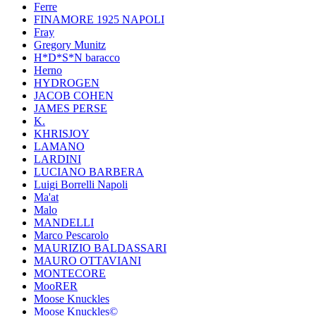
Ferre
FINAMORE 1925 NAPOLI
Fray
Gregory Munitz
H*D*S*N baracco
Herno
HYDROGEN
JACOB COHEN
JAMES PERSE
K.
KHRISJOY
LAMANO
LARDINI
LUCIANO BARBERA
Luigi Borrelli Napoli
Ma'at
Malo
MANDELLI
Marco Pescarolo
MAURIZIO BALDASSARI
MAURO OTTAVIANI
MONTECORE
MooRER
Moose Knuckles
Moose Knuckles©️