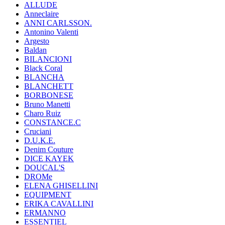
ALLUDE
Anneclaire
ANNI CARLSSON.
Antonino Valenti
Argesto
Baldan
BILANCIONI
Black Coral
BLANCHA
BLANCHETT
BORBONESE
Bruno Manetti
Charo Ruiz
CONSTANCE.C
Cruciani
D.U.K.E.
Denim Couture
DICE KAYEK
DOUCAL'S
DROMe
ELENA GHISELLINI
EQUIPMENT
ERIKA CAVALLINI
ERMANNO
ESSENTIEL