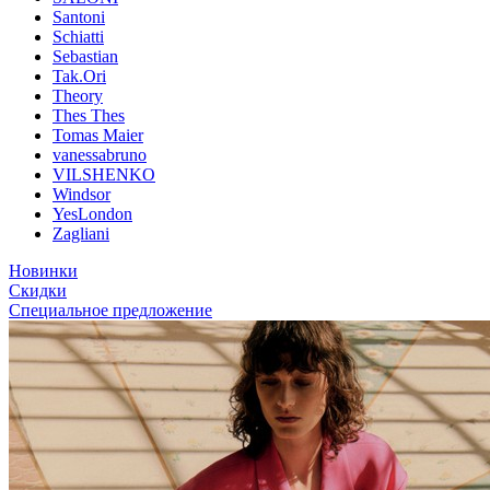
Santoni
Schiatti
Sebastian
Tak.Ori
Theory
Thes Thes
Tomas Maier
vanessabruno
VILSHENKO
Windsor
YesLondon
Zagliani
Новинки
Скидки
Специальное предложение