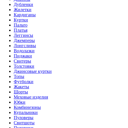
Дубленки
Жилетки
Кардиганы
Куртки
Пальто
Платья
Леггинсы
Джемперы
Лонгсливы
Водолазки
Пиджаки
Свитеры
Толстовки
Джинсовые куртки
Топы
Футболки
Жакеты
Шорты
Меховые изделия
Юбки
Комбинезоны
Купальники
Пуловеры
Свитшоты
Пуховики