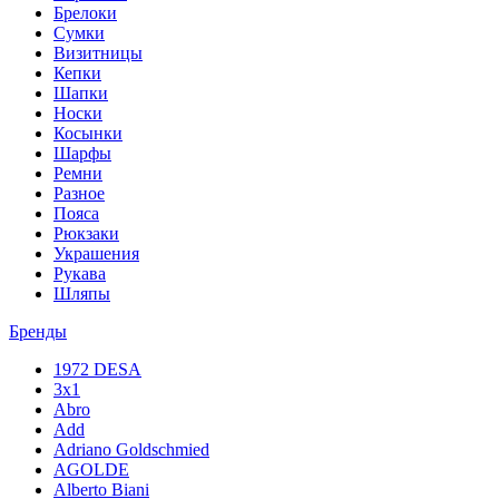
Брелоки
Сумки
Визитницы
Кепки
Шапки
Носки
Косынки
Шарфы
Ремни
Разное
Пояса
Рюкзаки
Украшения
Рукава
Шляпы
Бренды
1972 DESA
3x1
Abro
Add
Adriano Goldschmied
AGOLDE
Alberto Biani