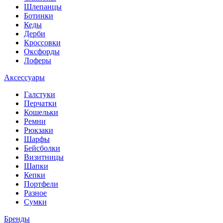
Шлепанцы
Ботинки
Кеды
Дерби
Кроссовки
Оксфорды
Лоферы
Аксессуары
Галстуки
Перчатки
Кошельки
Ремни
Рюкзаки
Шарфы
Бейсболки
Визитницы
Шапки
Кепки
Портфели
Разное
Сумки
Бренды