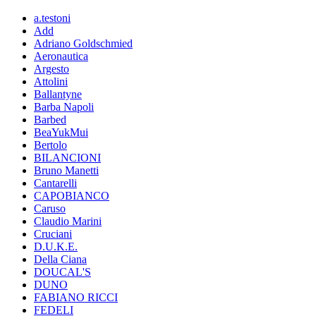
a.testoni
Add
Adriano Goldschmied
Aeronautica
Argesto
Attolini
Ballantyne
Barba Napoli
Barbed
BeaYukMui
Bertolo
BILANCIONI
Bruno Manetti
Cantarelli
CAPOBIANCO
Caruso
Claudio Marini
Cruciani
D.U.K.E.
Della Ciana
DOUCAL'S
DUNO
FABIANO RICCI
FEDELI