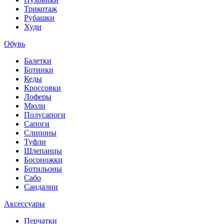
Трикотаж
Рубашки
Худи
Обувь
Балетки
Ботинки
Кеды
Кроссовки
Лоферы
Мюли
Полусапоги
Сапоги
Слипоны
Туфли
Шлепанцы
Босоножки
Ботильоны
Сабо
Сандалии
Аксессуары
Перчатки