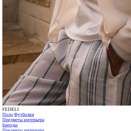
FEDELI
Поло
Футболки
Предметы интерьера
Бренды
Предметы интерьера