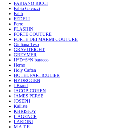
FABIANO RICCI
Fabio Gavazzi
Faith
FEDELI
Ferre
FLASHIN
FORTE COUTURE
FORTE DEI MARMI COUTURE
Giuliana Teso
GRAVITEIGHT
GREYMER
H*D*S*N baracco
Herno
Holy Caftan
HOTEL PARTICULIER
HYDROGEN
J Brand
JACOB COHEN
JAMES PERSE
JOSEPH
Kalliste
KHRISJOY
L'AGENCE
LARDINI
M A T E