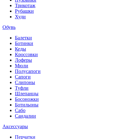
Трикотаж
Рубашки
Худи
Обувь
Балетки
Ботинки
Кеды
Кроссовки
Лоферы
Мюли
Полусапоги
Сапоги
Слипоны
Туфли
Шлепанцы
Босоножки
Ботильоны
Сабо
Сандалии
Аксессуары
Перчатки