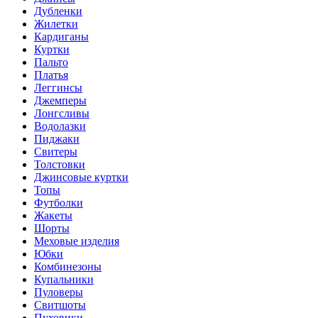
Дубленки
Жилетки
Кардиганы
Куртки
Пальто
Платья
Леггинсы
Джемперы
Лонгсливы
Водолазки
Пиджаки
Свитеры
Толстовки
Джинсовые куртки
Топы
Футболки
Жакеты
Шорты
Меховые изделия
Юбки
Комбинезоны
Купальники
Пуловеры
Свитшоты
Пуховики