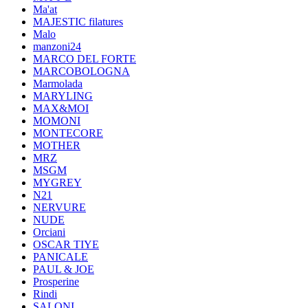
Ma'at
MAJESTIC filatures
Malo
manzoni24
MARCO DEL FORTE
MARCOBOLOGNA
Marmolada
MARYLING
MAX&MOI
MOMONI
MONTECORE
MOTHER
MRZ
MSGM
MYGREY
N21
NERVURE
NUDE
Orciani
OSCAR TIYE
PANICALE
PAUL & JOE
Prosperine
Rindi
SALONI