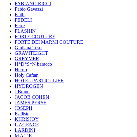
FABIANO RICCI
Fabio Gavazzi
Faith
FEDELI
Ferre
FLASHIN
FORTE COUTURE
FORTE DEI MARMI COUTURE
Giuliana Teso
GRAVITEIGHT
GREYMER
H*D*S*N baracco
Herno
Holy Caftan
HOTEL PARTICULIER
HYDROGEN
J Brand
JACOB COHEN
JAMES PERSE
JOSEPH
Kalliste
KHRISJOY
L'AGENCE
LARDINI
M A T E