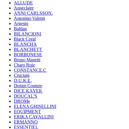
ALLUDE
Anneclaire
ANNI CARLSSON.
Antonino Valenti
Argesto
Baldan
BILANCIONI
Black Coral
BLANCHA
BLANCHETT
BORBONESE
Bruno Manetti
Charo Ruiz
CONSTANCE.C
Cruciani
D.U.K.E.
Denim Couture
DICE KAYEK
DOUCAL'S
DROMe
ELENA GHISELLINI
EQUIPMENT
ERIKA CAVALLINI
ERMANNO
ESSENTIEL