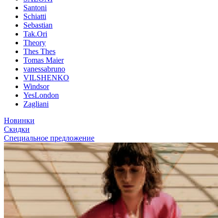
Santoni
Schiatti
Sebastian
Tak.Ori
Theory
Thes Thes
Tomas Maier
vanessabruno
VILSHENKO
Windsor
YesLondon
Zagliani
Новинки
Скидки
Специальное предложение