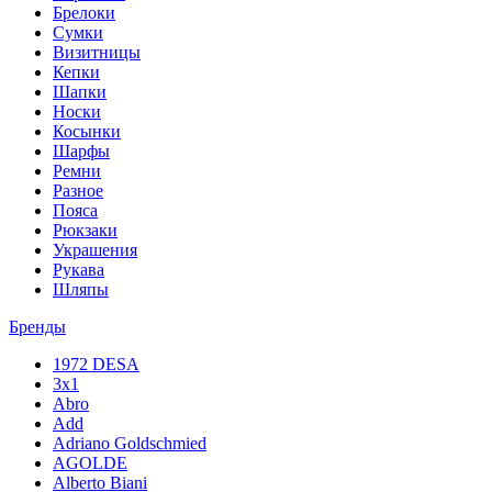
Брелоки
Сумки
Визитницы
Кепки
Шапки
Носки
Косынки
Шарфы
Ремни
Разное
Пояса
Рюкзаки
Украшения
Рукава
Шляпы
Бренды
1972 DESA
3x1
Abro
Add
Adriano Goldschmied
AGOLDE
Alberto Biani