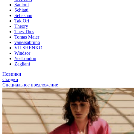
Santoni
Schiatti
Sebastian
Tak.Ori
Theory
Thes Thes
Tomas Maier
vanessabruno
VILSHENKO
Windsor
YesLondon
Zagliani
Новинки
Скидки
Специальное предложение