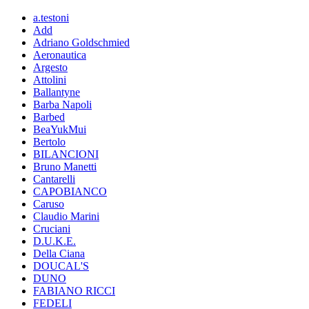
a.testoni
Add
Adriano Goldschmied
Aeronautica
Argesto
Attolini
Ballantyne
Barba Napoli
Barbed
BeaYukMui
Bertolo
BILANCIONI
Bruno Manetti
Cantarelli
CAPOBIANCO
Caruso
Claudio Marini
Cruciani
D.U.K.E.
Della Ciana
DOUCAL'S
DUNO
FABIANO RICCI
FEDELI