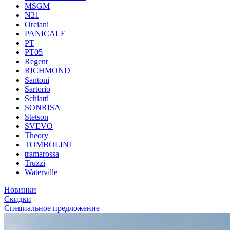
MSGM
N21
Orciani
PANICALE
PT
PT05
Regent
RICHMOND
Santoni
Sartorio
Schiatti
SONRISA
Stetson
SVEVO
Theory
TOMBOLINI
tramarossa
Truzzi
Waterville
Новинки
Скидки
Специальное предложение