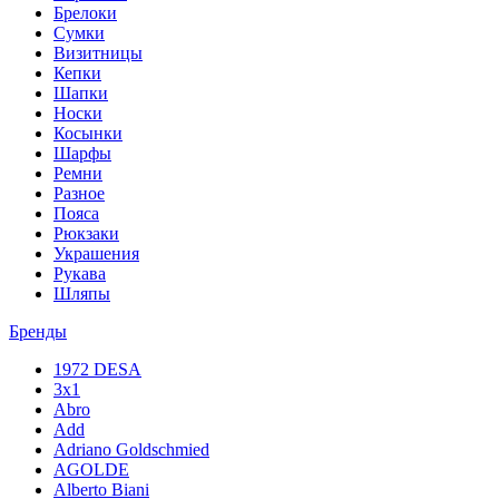
Брелоки
Сумки
Визитницы
Кепки
Шапки
Носки
Косынки
Шарфы
Ремни
Разное
Пояса
Рюкзаки
Украшения
Рукава
Шляпы
Бренды
1972 DESA
3x1
Abro
Add
Adriano Goldschmied
AGOLDE
Alberto Biani