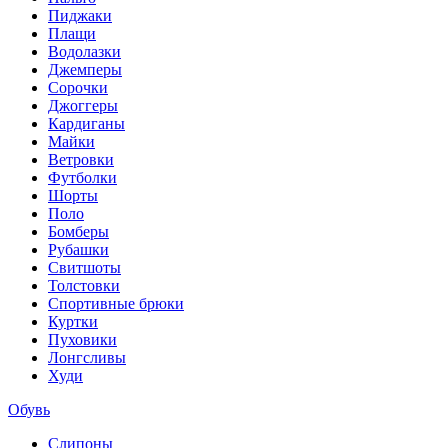
Пиджаки
Плащи
Водолазки
Джемперы
Сорочки
Джоггеры
Кардиганы
Майки
Ветровки
Футболки
Шорты
Поло
Бомберы
Рубашки
Свитшоты
Толстовки
Спортивные брюки
Куртки
Пуховики
Лонгсливы
Худи
Обувь
Слипоны