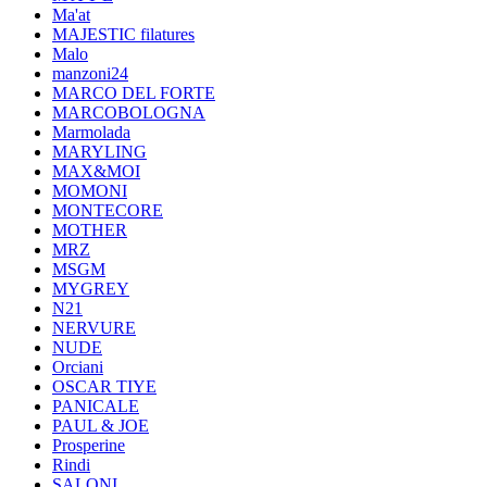
Ma'at
MAJESTIC filatures
Malo
manzoni24
MARCO DEL FORTE
MARCOBOLOGNA
Marmolada
MARYLING
MAX&MOI
MOMONI
MONTECORE
MOTHER
MRZ
MSGM
MYGREY
N21
NERVURE
NUDE
Orciani
OSCAR TIYE
PANICALE
PAUL & JOE
Prosperine
Rindi
SALONI