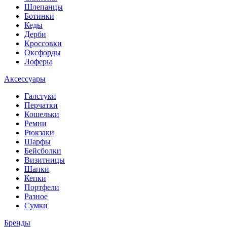
Шлепанцы
Ботинки
Кеды
Дерби
Кроссовки
Оксфорды
Лоферы
Аксессуары
Галстуки
Перчатки
Кошельки
Ремни
Рюкзаки
Шарфы
Бейсболки
Визитницы
Шапки
Кепки
Портфели
Разное
Сумки
Бренды