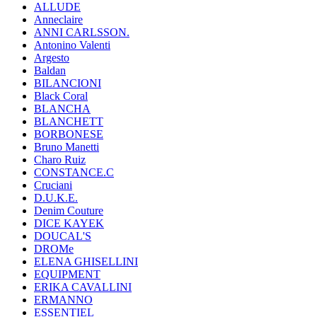
ALLUDE
Anneclaire
ANNI CARLSSON.
Antonino Valenti
Argesto
Baldan
BILANCIONI
Black Coral
BLANCHA
BLANCHETT
BORBONESE
Bruno Manetti
Charo Ruiz
CONSTANCE.C
Cruciani
D.U.K.E.
Denim Couture
DICE KAYEK
DOUCAL'S
DROMe
ELENA GHISELLINI
EQUIPMENT
ERIKA CAVALLINI
ERMANNO
ESSENTIEL