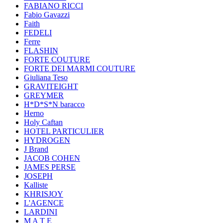
FABIANO RICCI
Fabio Gavazzi
Faith
FEDELI
Ferre
FLASHIN
FORTE COUTURE
FORTE DEI MARMI COUTURE
Giuliana Teso
GRAVITEIGHT
GREYMER
H*D*S*N baracco
Herno
Holy Caftan
HOTEL PARTICULIER
HYDROGEN
J Brand
JACOB COHEN
JAMES PERSE
JOSEPH
Kalliste
KHRISJOY
L'AGENCE
LARDINI
M A T E