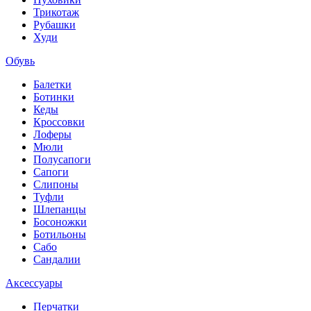
Трикотаж
Рубашки
Худи
Обувь
Балетки
Ботинки
Кеды
Кроссовки
Лоферы
Мюли
Полусапоги
Сапоги
Слипоны
Туфли
Шлепанцы
Босоножки
Ботильоны
Сабо
Сандалии
Аксессуары
Перчатки