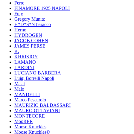
Ferre
FINAMORE 1925 NAPOLI
Fray
Gregory Munitz
H*D*S*N baracco
Herno
HYDROGEN
JACOB COHEN
JAMES PERSE
K.
KHRISJOY
LAMANO
LARDINI
LUCIANO BARBERA
Luigi Borrelli Napoli
Ma'at
Malo
MANDELLI
Marco Pescarolo
MAURIZIO BALDASSARI
MAURO OTTAVIANI
MONTECORE
MooRER
Moose Knuckles
Moose Knuckles©️