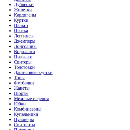
Дубленки
Жилетки
Кардиганы
Куртки
Пальто
Платья
Леггинсы
Джемперы
Лонгсливы
Водолазки
Пиджаки
Свитеры
Толстовки
Джинсовые куртки
Топы
Футболки
Жакеты
Шорты
Меховые изделия
Юбки
Комбинезоны
Купальники
Пуловеры
Свитшоты
Пуховики