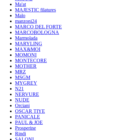
Ma'at
MAJESTIC filatures
Malo
manzoni24
MARCO DEL FORTE
MARCOBOLOGNA
Marmolada
MARYLING
MAX&MOI
MOMONI
MONTECORE
MOTHER
MRZ
MSGM
MYGREY
N21
NERVURE
NUDE
Orciani
OSCAR TIYE
PANICALE
PAUL & JOE
Prosperine
Rindi
SALONI