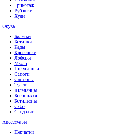
Трикотаж
Рубашки
Худи
Обувь
Балетки
Ботинки
Кеды
Кроссовки
Лоферы
Мюли
Полусапоги
Сапоги
Слипоны
Туфли
Шлепанцы
Босоножки
Ботильоны
Сабо
Сандалии
Аксессуары
Перчатки