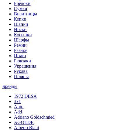
Брелоки
Сумки
Визитницы
Кепки
Шапки
Носки
Косынки
Шарфы
Ремни
Разное
Пояса
Рюкзаки
Украшения
Рукава
Шляпы
Бренды
1972 DESA
3x1
Abro
Add
Adriano Goldschmied
AGOLDE
Alberto Biani