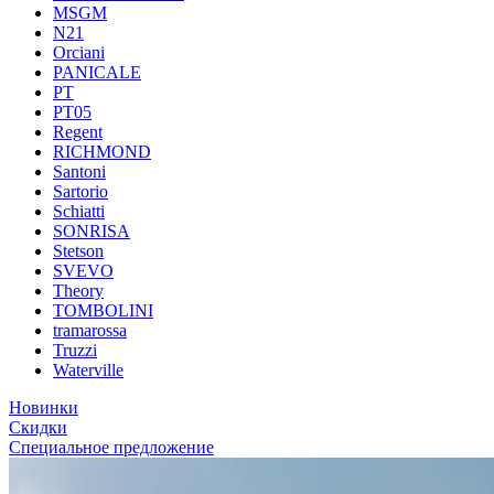
MSGM
N21
Orciani
PANICALE
PT
PT05
Regent
RICHMOND
Santoni
Sartorio
Schiatti
SONRISA
Stetson
SVEVO
Theory
TOMBOLINI
tramarossa
Truzzi
Waterville
Новинки
Скидки
Специальное предложение