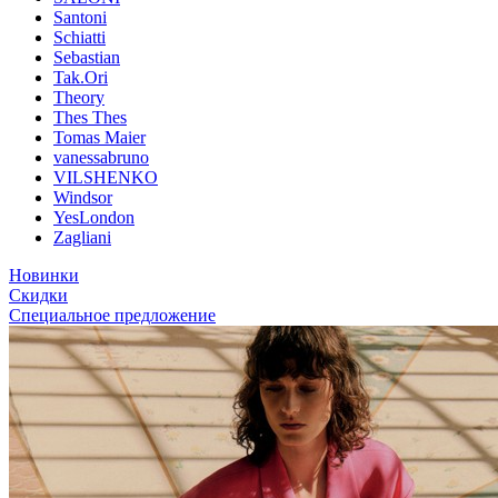
Santoni
Schiatti
Sebastian
Tak.Ori
Theory
Thes Thes
Tomas Maier
vanessabruno
VILSHENKO
Windsor
YesLondon
Zagliani
Новинки
Скидки
Специальное предложение