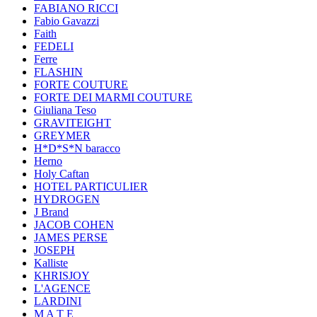
FABIANO RICCI
Fabio Gavazzi
Faith
FEDELI
Ferre
FLASHIN
FORTE COUTURE
FORTE DEI MARMI COUTURE
Giuliana Teso
GRAVITEIGHT
GREYMER
H*D*S*N baracco
Herno
Holy Caftan
HOTEL PARTICULIER
HYDROGEN
J Brand
JACOB COHEN
JAMES PERSE
JOSEPH
Kalliste
KHRISJOY
L'AGENCE
LARDINI
M A T E