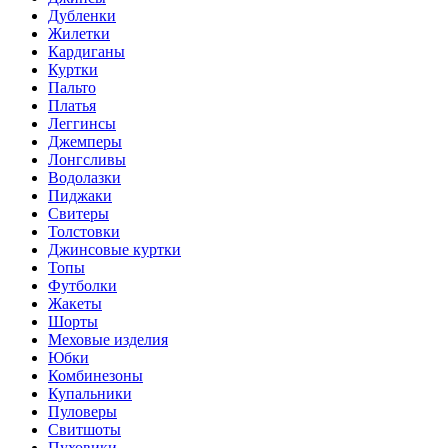
Дубленки
Жилетки
Кардиганы
Куртки
Пальто
Платья
Леггинсы
Джемперы
Лонгсливы
Водолазки
Пиджаки
Свитеры
Толстовки
Джинсовые куртки
Топы
Футболки
Жакеты
Шорты
Меховые изделия
Юбки
Комбинезоны
Купальники
Пуловеры
Свитшоты
Пуховики