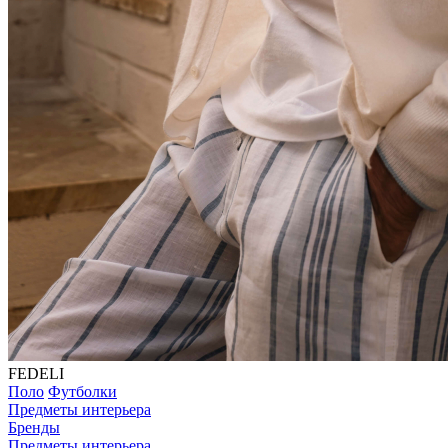
FEDELI
Поло
Футболки
Предметы интерьера
Бренды
Предметы интерьера