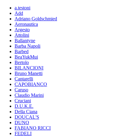
a.testoni
Add
Adriano Goldschmied
Aeronautica
Argesto
Attolini
Ballantyne
Barba Napoli
Barbed
BeaYukMui
Bertolo
BILANCIONI
Bruno Manetti
Cantarelli
CAPOBIANCO
Caruso
Claudio Marini
Cruciani
D.U.K.E.
Della Ciana
DOUCAL'S
DUNO
FABIANO RICCI
FEDELI