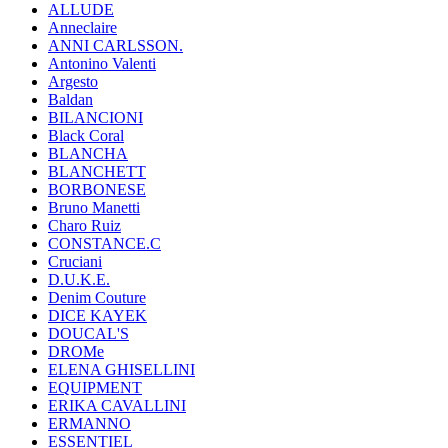
ALLUDE
Anneclaire
ANNI CARLSSON.
Antonino Valenti
Argesto
Baldan
BILANCIONI
Black Coral
BLANCHA
BLANCHETT
BORBONESE
Bruno Manetti
Charo Ruiz
CONSTANCE.C
Cruciani
D.U.K.E.
Denim Couture
DICE KAYEK
DOUCAL'S
DROMe
ELENA GHISELLINI
EQUIPMENT
ERIKA CAVALLINI
ERMANNO
ESSENTIEL