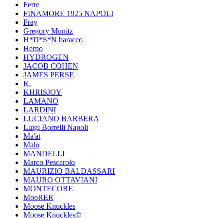
Ferre
FINAMORE 1925 NAPOLI
Fray
Gregory Munitz
H*D*S*N baracco
Herno
HYDROGEN
JACOB COHEN
JAMES PERSE
K.
KHRISJOY
LAMANO
LARDINI
LUCIANO BARBERA
Luigi Borrelli Napoli
Ma'at
Malo
MANDELLI
Marco Pescarolo
MAURIZIO BALDASSARI
MAURO OTTAVIANI
MONTECORE
MooRER
Moose Knuckles
Moose Knuckles©️