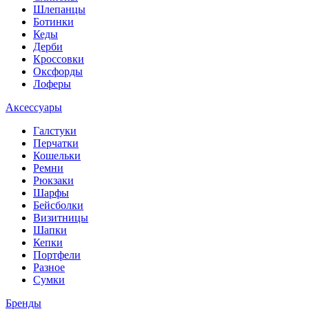
Шлепанцы
Ботинки
Кеды
Дерби
Кроссовки
Оксфорды
Лоферы
Аксессуары
Галстуки
Перчатки
Кошельки
Ремни
Рюкзаки
Шарфы
Бейсболки
Визитницы
Шапки
Кепки
Портфели
Разное
Сумки
Бренды