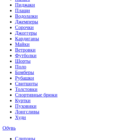
Пиджаки
Плащи
Водолазки
Джемперы
Сорочки
Джоггеры
Кардиганы
Майки
Ветровки
Футболки
Шорты
Поло
Бомберы
Рубашки
Свитшоты
Толстовки
Спортивные брюки
Куртки
Пуховики
Лонгсливы
Худи
Обувь
Слипоны