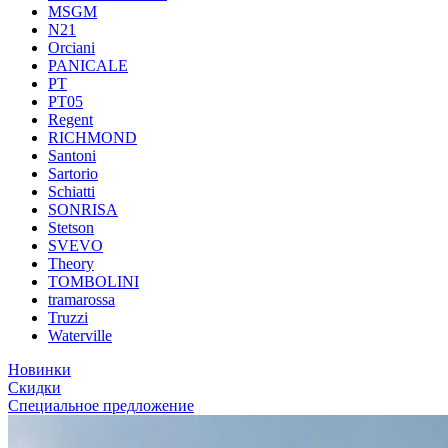
MSGM
N21
Orciani
PANICALE
PT
PT05
Regent
RICHMOND
Santoni
Sartorio
Schiatti
SONRISA
Stetson
SVEVO
Theory
TOMBOLINI
tramarossa
Truzzi
Waterville
Новинки
Скидки
Специальное предложение