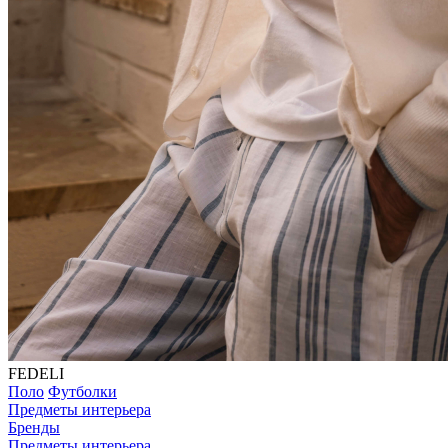
FEDELI
Поло
Футболки
Предметы интерьера
Бренды
Предметы интерьера