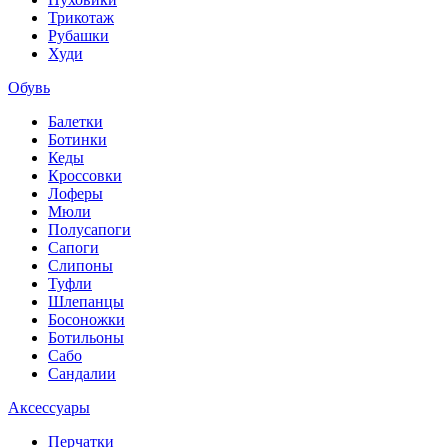
Трикотаж
Рубашки
Худи
Обувь
Балетки
Ботинки
Кеды
Кроссовки
Лоферы
Мюли
Полусапоги
Сапоги
Слипоны
Туфли
Шлепанцы
Босоножки
Ботильоны
Сабо
Сандалии
Аксессуары
Перчатки