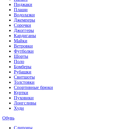
Пиджаки
Плащи
Водолазки
Джемперы
Сорочки
Джоггеры
Кардиганы
Майки
Ветровки
Футболки
Шорты
Поло
Бомберы
Рубашки
Свитшоты
Толстовки
Спортивные брюки
Куртки
Пуховики
Лонгсливы
Худи
Обувь
Слипоны