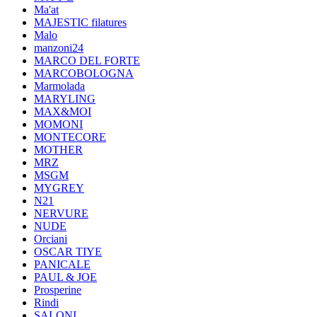
Ma'at
MAJESTIC filatures
Malo
manzoni24
MARCO DEL FORTE
MARCOBOLOGNA
Marmolada
MARYLING
MAX&MOI
MOMONI
MONTECORE
MOTHER
MRZ
MSGM
MYGREY
N21
NERVURE
NUDE
Orciani
OSCAR TIYE
PANICALE
PAUL & JOE
Prosperine
Rindi
SALONI