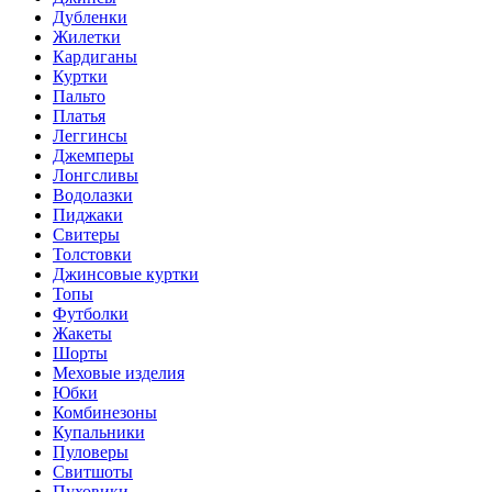
Дубленки
Жилетки
Кардиганы
Куртки
Пальто
Платья
Леггинсы
Джемперы
Лонгсливы
Водолазки
Пиджаки
Свитеры
Толстовки
Джинсовые куртки
Топы
Футболки
Жакеты
Шорты
Меховые изделия
Юбки
Комбинезоны
Купальники
Пуловеры
Свитшоты
Пуховики