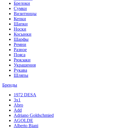
Брелоки
Сумки
Визитницы
Кепки
Шапки
Носки
Косынки
Шарфы
Ремни
Разное
Пояса
Рюкзаки
Украшения
Рукава
Шляпы
Бренды
1972 DESA
3x1
Abro
Add
Adriano Goldschmied
AGOLDE
Alberto Biani