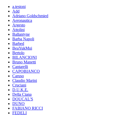
a.testoni
Add
Adriano Goldschmied
Aeronautica
Argesto
Attolini
Ballantyne
Barba Napoli
Barbed
BeaYukMui
Bertolo
BILANCIONI
Bruno Manetti
Cantarelli
CAPOBIANCO
Caruso
Claudio Marini
Cruciani
D.U.K.E.
Della Ciana
DOUCAL'S
DUNO
FABIANO RICCI
FEDELI