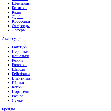
Шлепанцы
Ботинки
Кеды
Дерби
Кроссовки
Оксфорды
Лоферы
Аксессуары
Галстуки
Перчатки
Кошельки
Ремни
Рюкзаки
Шарфы
Бейсболки
Визитницы
Шапки
Кепки
Портфели
Разное
Сумки
Бренды