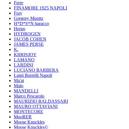
Ferre
FINAMORE 1925 NAPOLI
Fray
Gregory Munitz
H*D*S*N baracco
Herno
HYDROGEN
JACOB COHEN
JAMES PERSE
K.
KHRISJOY
LAMANO
LARDINI
LUCIANO BARBERA
Luigi Borrelli Napoli
Ma'at
Malo
MANDELLI
Marco Pescarolo
MAURIZIO BALDASSARI
MAURO OTTAVIANI
MONTECORE
MooRER
Moose Knuckles
Moose Knuckles©️