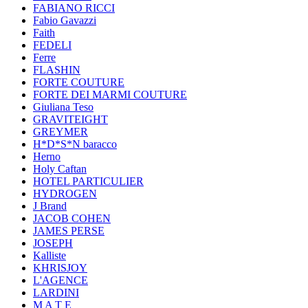
FABIANO RICCI
Fabio Gavazzi
Faith
FEDELI
Ferre
FLASHIN
FORTE COUTURE
FORTE DEI MARMI COUTURE
Giuliana Teso
GRAVITEIGHT
GREYMER
H*D*S*N baracco
Herno
Holy Caftan
HOTEL PARTICULIER
HYDROGEN
J Brand
JACOB COHEN
JAMES PERSE
JOSEPH
Kalliste
KHRISJOY
L'AGENCE
LARDINI
M A T E