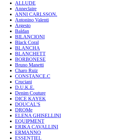
ALLUDE
Anneclaire
ANNI CARLSSON.
Antonino Valenti
Argesto
Baldan
BILANCIONI
Black Coral
BLANCHA
BLANCHETT
BORBONESE
Bruno Manetti
Charo Ruiz
CONSTANCE.C
Cruciani
D.U.K.E.
Denim Couture
DICE KAYEK
DOUCAL'S
DROMe
ELENA GHISELLINI
EQUIPMENT
ERIKA CAVALLINI
ERMANNO
ESSENTIEL