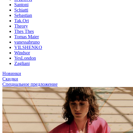
Santoni
Schiatti
Sebastian
Tak.Ori
Theory
Thes Thes
Tomas Maier
vanessabruno
VILSHENKO
Windsor
YesLondon
Zagliani
Новинки
Скидки
Специальное предложение