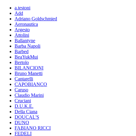
a.testoni
Add
Adriano Goldschmied
Aeronautica
Argesto
Attolini
Ballantyne
Barba Napoli
Barbed
BeaYukMui
Bertolo
BILANCIONI
Bruno Manetti
Cantarelli
CAPOBIANCO
Caruso
Claudio Marini
Cruciani
D.U.K.E.
Della Ciana
DOUCAL'S
DUNO
FABIANO RICCI
FEDELI