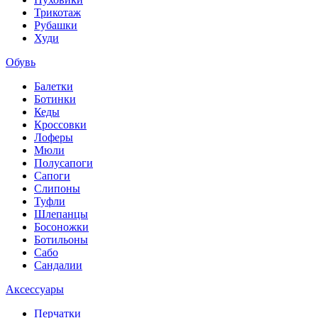
Трикотаж
Рубашки
Худи
Обувь
Балетки
Ботинки
Кеды
Кроссовки
Лоферы
Мюли
Полусапоги
Сапоги
Слипоны
Туфли
Шлепанцы
Босоножки
Ботильоны
Сабо
Сандалии
Аксессуары
Перчатки