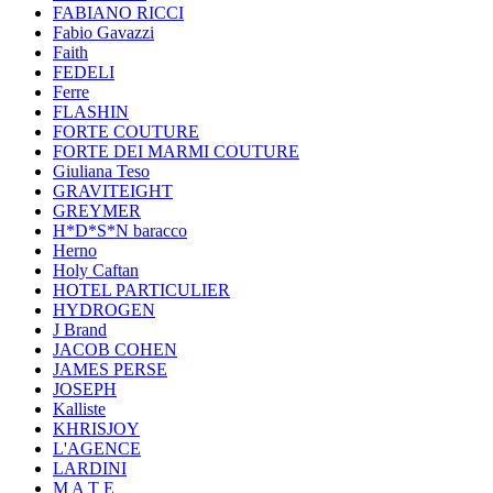
FABIANO RICCI
Fabio Gavazzi
Faith
FEDELI
Ferre
FLASHIN
FORTE COUTURE
FORTE DEI MARMI COUTURE
Giuliana Teso
GRAVITEIGHT
GREYMER
H*D*S*N baracco
Herno
Holy Caftan
HOTEL PARTICULIER
HYDROGEN
J Brand
JACOB COHEN
JAMES PERSE
JOSEPH
Kalliste
KHRISJOY
L'AGENCE
LARDINI
M A T E