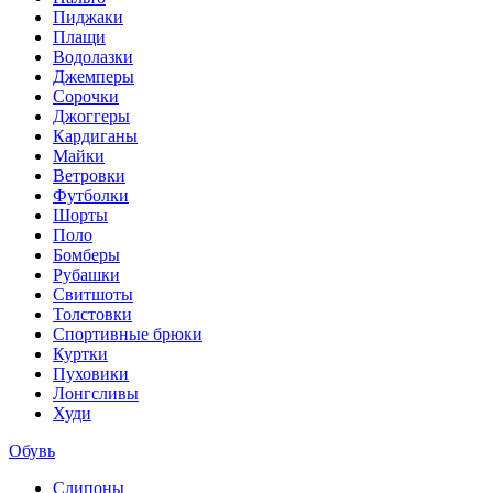
Пиджаки
Плащи
Водолазки
Джемперы
Сорочки
Джоггеры
Кардиганы
Майки
Ветровки
Футболки
Шорты
Поло
Бомберы
Рубашки
Свитшоты
Толстовки
Спортивные брюки
Куртки
Пуховики
Лонгсливы
Худи
Обувь
Слипоны