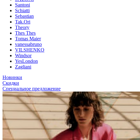
Santoni
Schiatti
Sebastian
Tak.Ori
Theory
Thes Thes
Tomas Maier
vanessabruno
VILSHENKO
Windsor
YesLondon
Zagliani
Новинки
Скидки
Специальное предложение