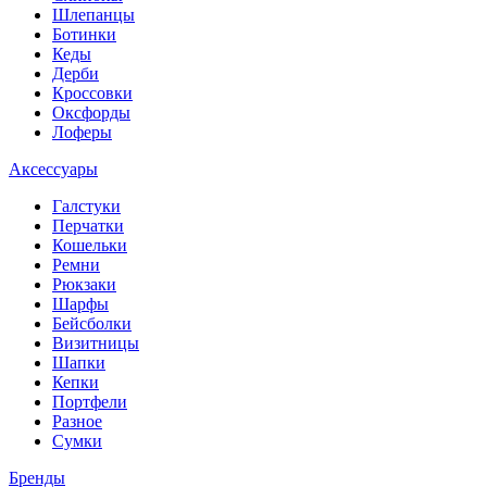
Шлепанцы
Ботинки
Кеды
Дерби
Кроссовки
Оксфорды
Лоферы
Аксессуары
Галстуки
Перчатки
Кошельки
Ремни
Рюкзаки
Шарфы
Бейсболки
Визитницы
Шапки
Кепки
Портфели
Разное
Сумки
Бренды