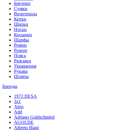
Брелоки
Сумки
Визитницы
Кепки
Шапки
Носки
Косынки
Шарфы
Ремни
Разное
Пояса
Рюкзаки
Украшения
Рукава
Шляпы
Бренды
1972 DESA
3x1
Abro
Add
Adriano Goldschmied
AGOLDE
Alberto Biani