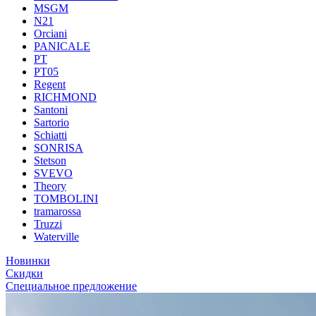
MSGM
N21
Orciani
PANICALE
PT
PT05
Regent
RICHMOND
Santoni
Sartorio
Schiatti
SONRISA
Stetson
SVEVO
Theory
TOMBOLINI
tramarossa
Truzzi
Waterville
Новинки
Скидки
Специальное предложение