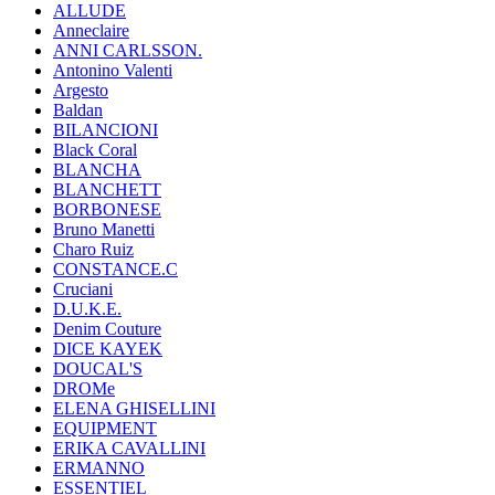
ALLUDE
Anneclaire
ANNI CARLSSON.
Antonino Valenti
Argesto
Baldan
BILANCIONI
Black Coral
BLANCHA
BLANCHETT
BORBONESE
Bruno Manetti
Charo Ruiz
CONSTANCE.C
Cruciani
D.U.K.E.
Denim Couture
DICE KAYEK
DOUCAL'S
DROMe
ELENA GHISELLINI
EQUIPMENT
ERIKA CAVALLINI
ERMANNO
ESSENTIEL