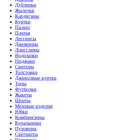
Дубленки
Жилетки
Кардиганы
Куртки
Пальто
Платья
Леггинсы
Джемперы
Лонгсливы
Водолазки
Пиджаки
Свитеры
Толстовки
Джинсовые куртки
Топы
Футболки
Жакеты
Шорты
Меховые изделия
Юбки
Комбинезоны
Купальники
Пуловеры
Свитшоты
Пуховики