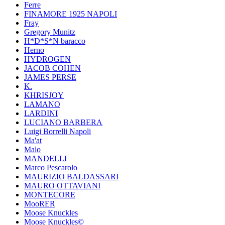
Ferre
FINAMORE 1925 NAPOLI
Fray
Gregory Munitz
H*D*S*N baracco
Herno
HYDROGEN
JACOB COHEN
JAMES PERSE
K.
KHRISJOY
LAMANO
LARDINI
LUCIANO BARBERA
Luigi Borrelli Napoli
Ma'at
Malo
MANDELLI
Marco Pescarolo
MAURIZIO BALDASSARI
MAURO OTTAVIANI
MONTECORE
MooRER
Moose Knuckles
Moose Knuckles©️