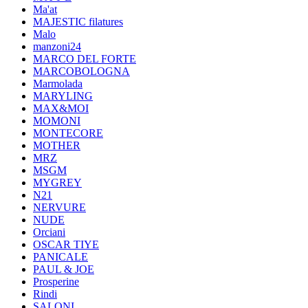
Ma'at
MAJESTIC filatures
Malo
manzoni24
MARCO DEL FORTE
MARCOBOLOGNA
Marmolada
MARYLING
MAX&MOI
MOMONI
MONTECORE
MOTHER
MRZ
MSGM
MYGREY
N21
NERVURE
NUDE
Orciani
OSCAR TIYE
PANICALE
PAUL & JOE
Prosperine
Rindi
SALONI