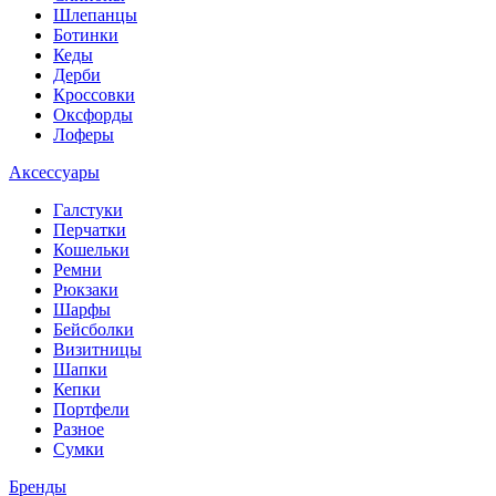
Шлепанцы
Ботинки
Кеды
Дерби
Кроссовки
Оксфорды
Лоферы
Аксессуары
Галстуки
Перчатки
Кошельки
Ремни
Рюкзаки
Шарфы
Бейсболки
Визитницы
Шапки
Кепки
Портфели
Разное
Сумки
Бренды