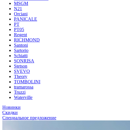
MSGM
N21
Orciani
PANICALE
PT
PT05
Regent
RICHMOND
Santoni
Sartorio
Schiatti
SONRISA
Stetson
SVEVO
Theory
TOMBOLINI
tramarossa
Truzzi
Waterville
Новинки
Скидки
Специальное предложение