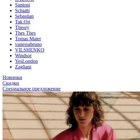
Santoni
Schiatti
Sebastian
Tak.Ori
Theory
Thes Thes
Tomas Maier
vanessabruno
VILSHENKO
Windsor
YesLondon
Zagliani
Новинки
Скидки
Специальное предложение