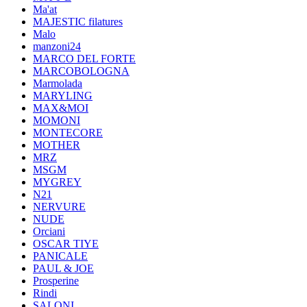
Ma'at
MAJESTIC filatures
Malo
manzoni24
MARCO DEL FORTE
MARCOBOLOGNA
Marmolada
MARYLING
MAX&MOI
MOMONI
MONTECORE
MOTHER
MRZ
MSGM
MYGREY
N21
NERVURE
NUDE
Orciani
OSCAR TIYE
PANICALE
PAUL & JOE
Prosperine
Rindi
SALONI