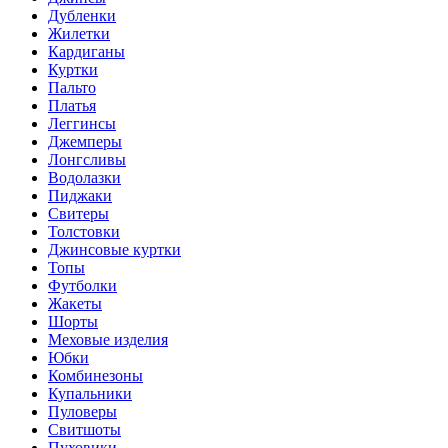
Дубленки
Жилетки
Кардиганы
Куртки
Пальто
Платья
Леггинсы
Джемперы
Лонгсливы
Водолазки
Пиджаки
Свитеры
Толстовки
Джинсовые куртки
Топы
Футболки
Жакеты
Шорты
Меховые изделия
Юбки
Комбинезоны
Купальники
Пуловеры
Свитшоты
Пуховики