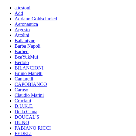
a.testoni
Add
Adriano Goldschmied
Aeronautica
Argesto
Attolini
Ballantyne
Barba Napoli
Barbed
BeaYukMui
Bertolo
BILANCIONI
Bruno Manetti
Cantarelli
CAPOBIANCO
Caruso
Claudio Marini
Cruciani
D.U.K.E.
Della Ciana
DOUCAL'S
DUNO
FABIANO RICCI
FEDELI