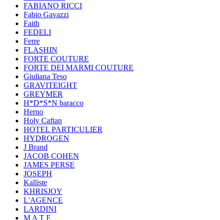
FABIANO RICCI
Fabio Gavazzi
Faith
FEDELI
Ferre
FLASHIN
FORTE COUTURE
FORTE DEI MARMI COUTURE
Giuliana Teso
GRAVITEIGHT
GREYMER
H*D*S*N baracco
Herno
Holy Caftan
HOTEL PARTICULIER
HYDROGEN
J Brand
JACOB COHEN
JAMES PERSE
JOSEPH
Kalliste
KHRISJOY
L'AGENCE
LARDINI
M A T E