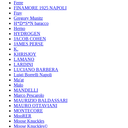
Ferre
FINAMORE 1925 NAPOLI
Fray
Gregory Munitz
H*D*S*N baracco
Herno
HYDROGEN
JACOB COHEN
JAMES PERSE
K.
KHRISJOY
LAMANO
LARDINI
LUCIANO BARBERA
Luigi Borrelli Napoli
Ma'at
Malo
MANDELLI
Marco Pescarolo
MAURIZIO BALDASSARI
MAURO OTTAVIANI
MONTECORE
MooRER
Moose Knuckles
Moose Knuckles©️