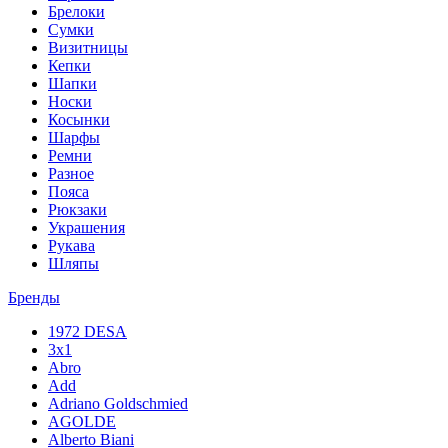
Брелоки
Сумки
Визитницы
Кепки
Шапки
Носки
Косынки
Шарфы
Ремни
Разное
Пояса
Рюкзаки
Украшения
Рукава
Шляпы
Бренды
1972 DESA
3x1
Abro
Add
Adriano Goldschmied
AGOLDE
Alberto Biani