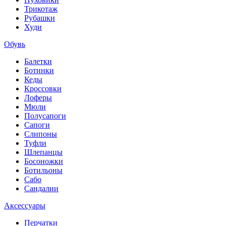
Трикотаж
Рубашки
Худи
Обувь
Балетки
Ботинки
Кеды
Кроссовки
Лоферы
Мюли
Полусапоги
Сапоги
Слипоны
Туфли
Шлепанцы
Босоножки
Ботильоны
Сабо
Сандалии
Аксессуары
Перчатки