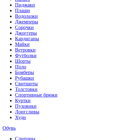
Пиджаки
Плащи
Водолазки
Джемперы
Сорочки
Джоггеры
Кардиганы
Майки
Ветровки
Футболки
Шорты
Поло
Бомберы
Рубашки
Свитшоты
Толстовки
Спортивные брюки
Куртки
Пуховики
Лонгсливы
Худи
Обувь
Слипоны