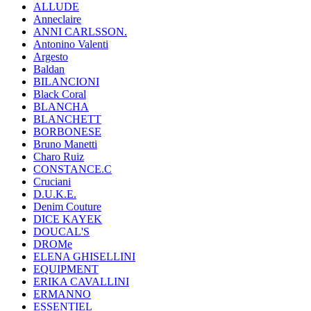
ALLUDE
Anneclaire
ANNI CARLSSON.
Antonino Valenti
Argesto
Baldan
BILANCIONI
Black Coral
BLANCHA
BLANCHETT
BORBONESE
Bruno Manetti
Charo Ruiz
CONSTANCE.C
Cruciani
D.U.K.E.
Denim Couture
DICE KAYEK
DOUCAL'S
DROMe
ELENA GHISELLINI
EQUIPMENT
ERIKA CAVALLINI
ERMANNO
ESSENTIEL