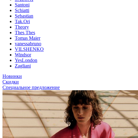
Santoni
Schiatti
Sebastian
Tak.Ori
Theory
Thes Thes
Tomas Maier
vanessabruno
VILSHENKO
Windsor
YesLondon
Zagliani
Новинки
Скидки
Специальное предложение