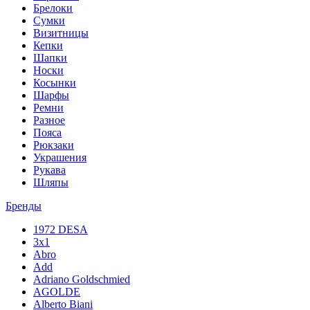
Брелоки
Сумки
Визитницы
Кепки
Шапки
Носки
Косынки
Шарфы
Ремни
Разное
Пояса
Рюкзаки
Украшения
Рукава
Шляпы
Бренды
1972 DESA
3x1
Abro
Add
Adriano Goldschmied
AGOLDE
Alberto Biani