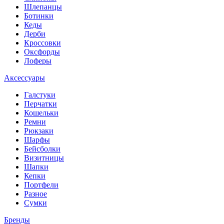
Шлепанцы
Ботинки
Кеды
Дерби
Кроссовки
Оксфорды
Лоферы
Аксессуары
Галстуки
Перчатки
Кошельки
Ремни
Рюкзаки
Шарфы
Бейсболки
Визитницы
Шапки
Кепки
Портфели
Разное
Сумки
Бренды