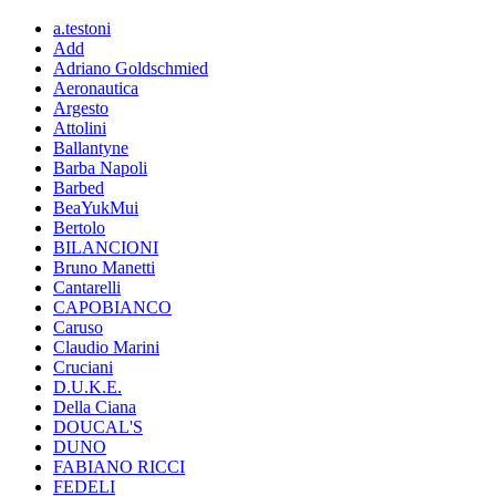
a.testoni
Add
Adriano Goldschmied
Aeronautica
Argesto
Attolini
Ballantyne
Barba Napoli
Barbed
BeaYukMui
Bertolo
BILANCIONI
Bruno Manetti
Cantarelli
CAPOBIANCO
Caruso
Claudio Marini
Cruciani
D.U.K.E.
Della Ciana
DOUCAL'S
DUNO
FABIANO RICCI
FEDELI