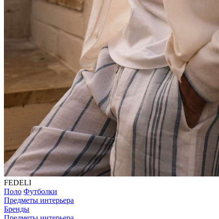
FEDELI
Поло
Футболки
Предметы интерьера
Бренды
Предметы интерьера