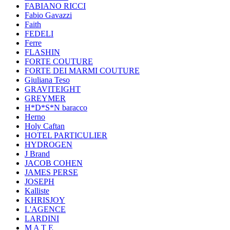
FABIANO RICCI
Fabio Gavazzi
Faith
FEDELI
Ferre
FLASHIN
FORTE COUTURE
FORTE DEI MARMI COUTURE
Giuliana Teso
GRAVITEIGHT
GREYMER
H*D*S*N baracco
Herno
Holy Caftan
HOTEL PARTICULIER
HYDROGEN
J Brand
JACOB COHEN
JAMES PERSE
JOSEPH
Kalliste
KHRISJOY
L'AGENCE
LARDINI
M A T E