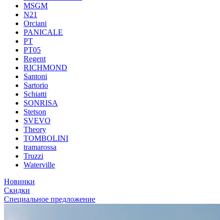
MSGM
N21
Orciani
PANICALE
PT
PT05
Regent
RICHMOND
Santoni
Sartorio
Schiatti
SONRISA
Stetson
SVEVO
Theory
TOMBOLINI
tramarossa
Truzzi
Waterville
Новинки
Скидки
Специальное предложение