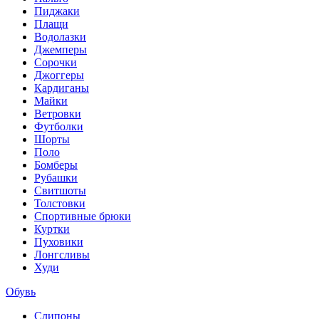
Пиджаки
Плащи
Водолазки
Джемперы
Сорочки
Джоггеры
Кардиганы
Майки
Ветровки
Футболки
Шорты
Поло
Бомберы
Рубашки
Свитшоты
Толстовки
Спортивные брюки
Куртки
Пуховики
Лонгсливы
Худи
Обувь
Слипоны