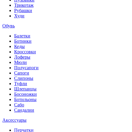
Трикотаж
Рубашки
Худи
Обувь
Балетки
Ботинки
Кеды
Кроссовки
Лоферы
Мюли
Полусапоги
Сапоги
Слипоны
Туфли
Шлепанцы
Босоножки
Ботильоны
Сабо
Сандалии
Аксессуары
Перчатки