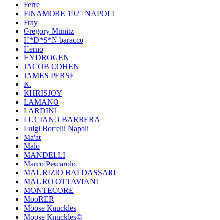
Ferre
FINAMORE 1925 NAPOLI
Fray
Gregory Munitz
H*D*S*N baracco
Herno
HYDROGEN
JACOB COHEN
JAMES PERSE
K.
KHRISJOY
LAMANO
LARDINI
LUCIANO BARBERA
Luigi Borrelli Napoli
Ma'at
Malo
MANDELLI
Marco Pescarolo
MAURIZIO BALDASSARI
MAURO OTTAVIANI
MONTECORE
MooRER
Moose Knuckles
Moose Knuckles©️