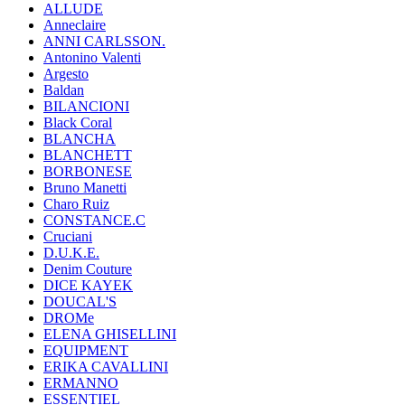
ALLUDE
Anneclaire
ANNI CARLSSON.
Antonino Valenti
Argesto
Baldan
BILANCIONI
Black Coral
BLANCHA
BLANCHETT
BORBONESE
Bruno Manetti
Charo Ruiz
CONSTANCE.C
Cruciani
D.U.K.E.
Denim Couture
DICE KAYEK
DOUCAL'S
DROMe
ELENA GHISELLINI
EQUIPMENT
ERIKA CAVALLINI
ERMANNO
ESSENTIEL