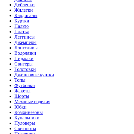
Дубленки
Жилетки
Кардиганы
Куртки
Пальто
Платья
Леггинсы
Джемперы
Лонгсливы
Водолазки
Пиджаки
Свитеры
Толстовки
Джинсовые куртки
Топы
Футболки
Жакеты
Шорты
Меховые изделия
Юбки
Комбинезоны
Купальники
Пуловеры
Свитшоты
Пуховики