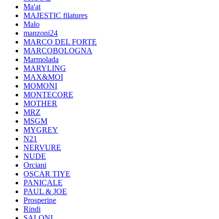
Ma'at
MAJESTIC filatures
Malo
manzoni24
MARCO DEL FORTE
MARCOBOLOGNA
Marmolada
MARYLING
MAX&MOI
MOMONI
MONTECORE
MOTHER
MRZ
MSGM
MYGREY
N21
NERVURE
NUDE
Orciani
OSCAR TIYE
PANICALE
PAUL & JOE
Prosperine
Rindi
SALONI