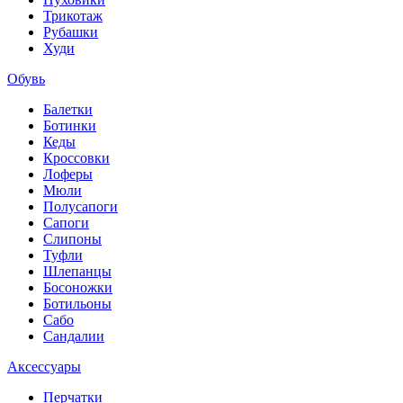
Трикотаж
Рубашки
Худи
Обувь
Балетки
Ботинки
Кеды
Кроссовки
Лоферы
Мюли
Полусапоги
Сапоги
Слипоны
Туфли
Шлепанцы
Босоножки
Ботильоны
Сабо
Сандалии
Аксессуары
Перчатки