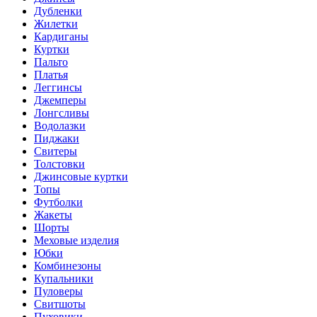
Дубленки
Жилетки
Кардиганы
Куртки
Пальто
Платья
Леггинсы
Джемперы
Лонгсливы
Водолазки
Пиджаки
Свитеры
Толстовки
Джинсовые куртки
Топы
Футболки
Жакеты
Шорты
Меховые изделия
Юбки
Комбинезоны
Купальники
Пуловеры
Свитшоты
Пуховики