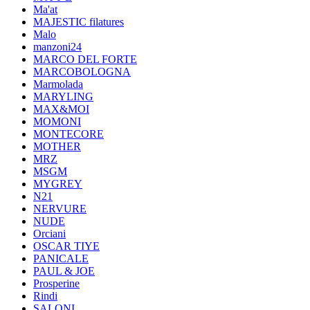
Ma'at
MAJESTIC filatures
Malo
manzoni24
MARCO DEL FORTE
MARCOBOLOGNA
Marmolada
MARYLING
MAX&MOI
MOMONI
MONTECORE
MOTHER
MRZ
MSGM
MYGREY
N21
NERVURE
NUDE
Orciani
OSCAR TIYE
PANICALE
PAUL & JOE
Prosperine
Rindi
SALONI