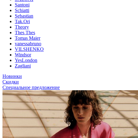
Santoni
Schiatti
Sebastian
Tak.Ori
Theory
Thes Thes
Tomas Maier
vanessabruno
VILSHENKO
Windsor
YesLondon
Zagliani
Новинки
Скидки
Специальное предложение