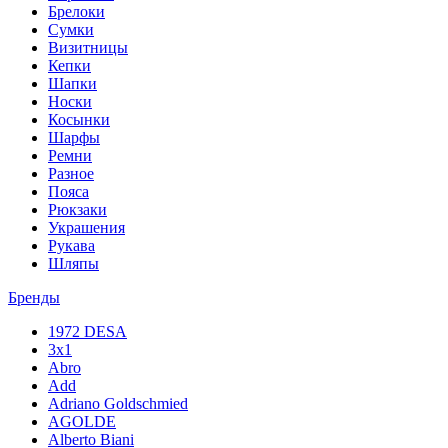
Брелоки
Сумки
Визитницы
Кепки
Шапки
Носки
Косынки
Шарфы
Ремни
Разное
Пояса
Рюкзаки
Украшения
Рукава
Шляпы
Бренды
1972 DESA
3x1
Abro
Add
Adriano Goldschmied
AGOLDE
Alberto Biani