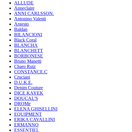
ALLUDE
Anneclaire
ANNI CARLSSON.
Antonino Valenti
Argesto
Baldan
BILANCIONI
Black Coral
BLANCHA
BLANCHETT
BORBONESE
Bruno Manetti
Charo Ruiz
CONSTANCE.C
Cruciani
D.U.K.E.
Denim Couture
DICE KAYEK
DOUCAL'S
DROMe
ELENA GHISELLINI
EQUIPMENT
ERIKA CAVALLINI
ERMANNO
ESSENTIEL