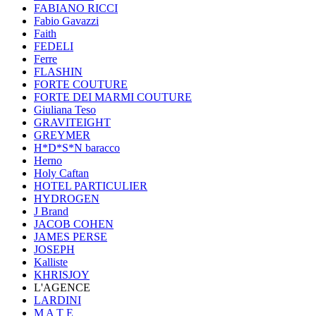
FABIANO RICCI
Fabio Gavazzi
Faith
FEDELI
Ferre
FLASHIN
FORTE COUTURE
FORTE DEI MARMI COUTURE
Giuliana Teso
GRAVITEIGHT
GREYMER
H*D*S*N baracco
Herno
Holy Caftan
HOTEL PARTICULIER
HYDROGEN
J Brand
JACOB COHEN
JAMES PERSE
JOSEPH
Kalliste
KHRISJOY
L'AGENCE
LARDINI
M A T E