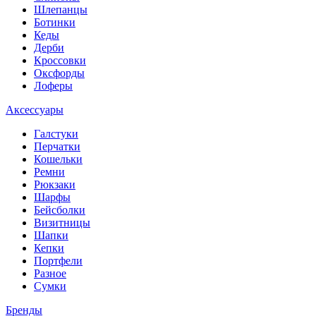
Шлепанцы
Ботинки
Кеды
Дерби
Кроссовки
Оксфорды
Лоферы
Аксессуары
Галстуки
Перчатки
Кошельки
Ремни
Рюкзаки
Шарфы
Бейсболки
Визитницы
Шапки
Кепки
Портфели
Разное
Сумки
Бренды