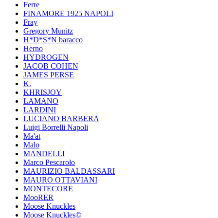
Ferre
FINAMORE 1925 NAPOLI
Fray
Gregory Munitz
H*D*S*N baracco
Herno
HYDROGEN
JACOB COHEN
JAMES PERSE
K.
KHRISJOY
LAMANO
LARDINI
LUCIANO BARBERA
Luigi Borrelli Napoli
Ma'at
Malo
MANDELLI
Marco Pescarolo
MAURIZIO BALDASSARI
MAURO OTTAVIANI
MONTECORE
MooRER
Moose Knuckles
Moose Knuckles©️