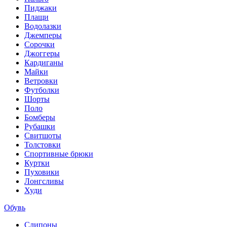
Пиджаки
Плащи
Водолазки
Джемперы
Сорочки
Джоггеры
Кардиганы
Майки
Ветровки
Футболки
Шорты
Поло
Бомберы
Рубашки
Свитшоты
Толстовки
Спортивные брюки
Куртки
Пуховики
Лонгсливы
Худи
Обувь
Слипоны