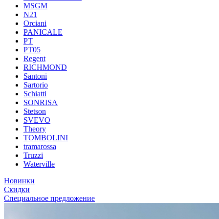
MSGM
N21
Orciani
PANICALE
PT
PT05
Regent
RICHMOND
Santoni
Sartorio
Schiatti
SONRISA
Stetson
SVEVO
Theory
TOMBOLINI
tramarossa
Truzzi
Waterville
Новинки
Скидки
Специальное предложение