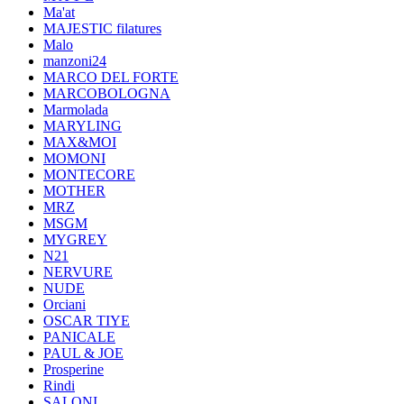
Ma'at
MAJESTIC filatures
Malo
manzoni24
MARCO DEL FORTE
MARCOBOLOGNA
Marmolada
MARYLING
MAX&MOI
MOMONI
MONTECORE
MOTHER
MRZ
MSGM
MYGREY
N21
NERVURE
NUDE
Orciani
OSCAR TIYE
PANICALE
PAUL & JOE
Prosperine
Rindi
SALONI