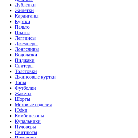
Дубленки
Жилетки
Кардиганы
Куртки
Пальто
Платья
Леггинсы
Джемперы
Лонгсливы
Водолазки
Пиджаки
Свитеры
Толстовки
Джинсовые куртки
Топы
Футболки
Жакеты
Шорты
Меховые изделия
Юбки
Комбинезоны
Купальники
Пуловеры
Свитшоты
Пуховики