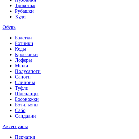
Трикотаж
Рубашки
Худи
Обувь
Балетки
Ботинки
Кеды
Кроссовки
Лоферы
Мюли
Полусапоги
Сапоги
Слипоны
Туфли
Шлепанцы
Босоножки
Ботильоны
Сабо
Сандалии
Аксессуары
Перчатки