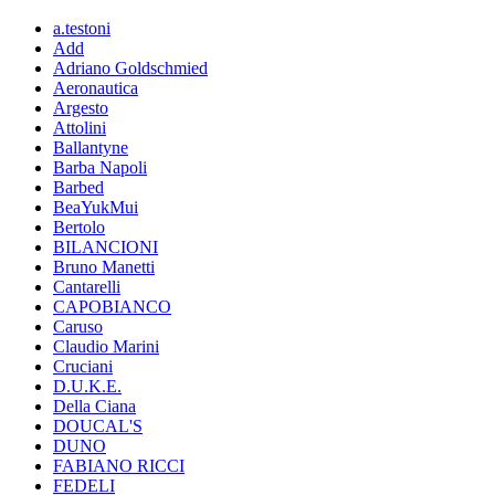
a.testoni
Add
Adriano Goldschmied
Aeronautica
Argesto
Attolini
Ballantyne
Barba Napoli
Barbed
BeaYukMui
Bertolo
BILANCIONI
Bruno Manetti
Cantarelli
CAPOBIANCO
Caruso
Claudio Marini
Cruciani
D.U.K.E.
Della Ciana
DOUCAL'S
DUNO
FABIANO RICCI
FEDELI