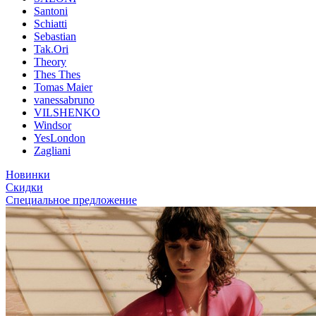
Santoni
Schiatti
Sebastian
Tak.Ori
Theory
Thes Thes
Tomas Maier
vanessabruno
VILSHENKO
Windsor
YesLondon
Zagliani
Новинки
Скидки
Специальное предложение