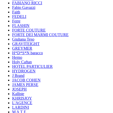
FABIANO RICCI
Fabio Gavazzi
Faith
FEDELI
Ferre
FLASHIN
FORTE COUTURE
FORTE DEI MARMI COUTURE
Giuliana Teso
GRAVITEIGHT
GREYMER
H*D*S*N baracco
Herno
Holy Caftan
HOTEL PARTICULIER
HYDROGEN
J Brand
JACOB COHEN
JAMES PERSE
JOSEPH
Kalliste
KHRISJOY
L'AGENCE
LARDINI
M A T E