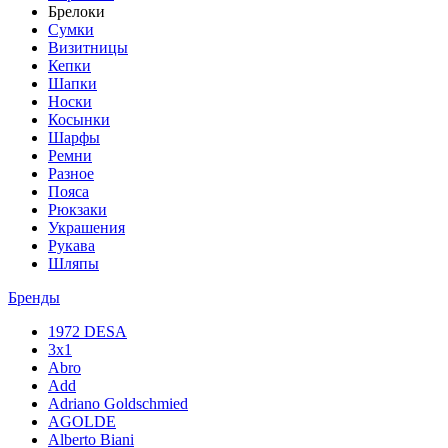
Брелоки
Сумки
Визитницы
Кепки
Шапки
Носки
Косынки
Шарфы
Ремни
Разное
Пояса
Рюкзаки
Украшения
Рукава
Шляпы
Бренды
1972 DESA
3x1
Abro
Add
Adriano Goldschmied
AGOLDE
Alberto Biani