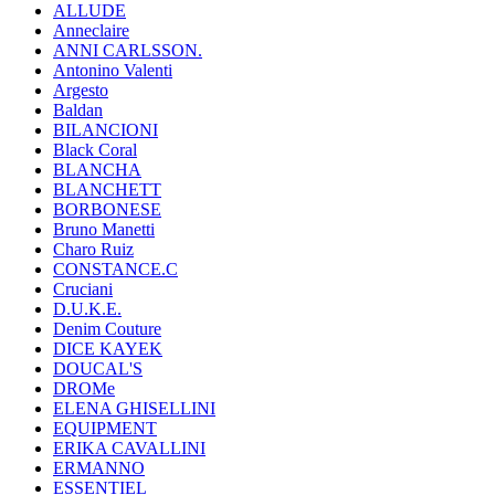
ALLUDE
Anneclaire
ANNI CARLSSON.
Antonino Valenti
Argesto
Baldan
BILANCIONI
Black Coral
BLANCHA
BLANCHETT
BORBONESE
Bruno Manetti
Charo Ruiz
CONSTANCE.C
Cruciani
D.U.K.E.
Denim Couture
DICE KAYEK
DOUCAL'S
DROMe
ELENA GHISELLINI
EQUIPMENT
ERIKA CAVALLINI
ERMANNO
ESSENTIEL