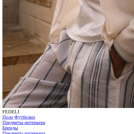
FEDELI
Поло
Футболки
Предметы интерьера
Бренды
Предметы интерьера