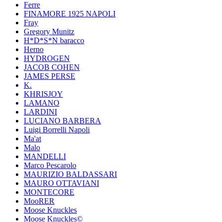
Ferre
FINAMORE 1925 NAPOLI
Fray
Gregory Munitz
H*D*S*N baracco
Herno
HYDROGEN
JACOB COHEN
JAMES PERSE
K.
KHRISJOY
LAMANO
LARDINI
LUCIANO BARBERA
Luigi Borrelli Napoli
Ma'at
Malo
MANDELLI
Marco Pescarolo
MAURIZIO BALDASSARI
MAURO OTTAVIANI
MONTECORE
MooRER
Moose Knuckles
Moose Knuckles©️