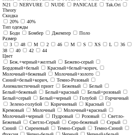
N21
NERVURE
NUDE
PANICALE
Tak.Ori
Theory
Скидка
20%
40%
Тип одежды
Боди
Бомбер
Джемпер
Поло
Размер
3
48
М
2
46
M
S
XS
L
36
38
40
42
44
Цвет
Беж.+черный+желтый
Бежево-серый
Бордовый+белый
Красный+белый+корич,
Молочный+бежевый
Молочный+золото
Синий+белый+корич,
Темно-Розовый
Анималистичный принт
Бежевый
Белый
Белый+бежевый
Белый+красный
Белый+розовый
Белый+серый
Белый+черный
Голубой
Горчичный
Зелено-голубой
Коричневый
Красный
Кремовый
Молочный
Молочный+красный
Молочный+черный
Пудровый
Розовый
Светло-
Бежевый
Светло-Серый
Серо-бежевый
Серый
Синий
Сиреневый
Темно-Серый
Темно-Синий
Фуксия
Черно-белый
Черный
Черный+белый