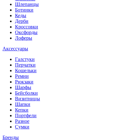
Шлепанцы
Ботинки
Кеды
Дерби
Кроссовки
Оксфорды
Лоферы
Аксессуары
Галстуки
Перчатки
Кошельки
Ремни
Рюкзаки
Шарфы
Бейсболки
Визитницы
Шапки
Кепки
Портфели
Разное
Сумки
Бренды