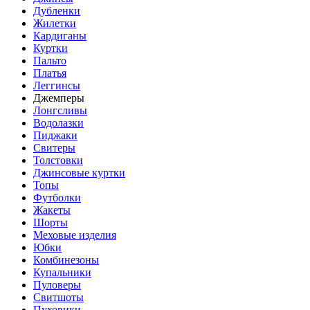
Дубленки
Жилетки
Кардиганы
Куртки
Пальто
Платья
Леггинсы
Джемперы
Лонгсливы
Водолазки
Пиджаки
Свитеры
Толстовки
Джинсовые куртки
Топы
Футболки
Жакеты
Шорты
Меховые изделия
Юбки
Комбинезоны
Купальники
Пуловеры
Свитшоты
Пуховики