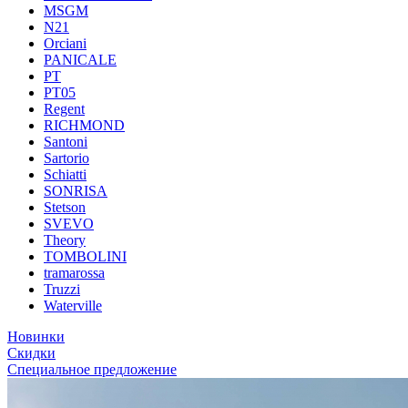
MSGM
N21
Orciani
PANICALE
PT
PT05
Regent
RICHMOND
Santoni
Sartorio
Schiatti
SONRISA
Stetson
SVEVO
Theory
TOMBOLINI
tramarossa
Truzzi
Waterville
Новинки
Скидки
Специальное предложение