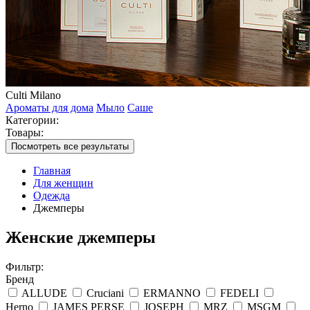
Culti Milano
Ароматы для дома
Мыло
Саше
Категории:
Товары:
Посмотреть все результаты
Главная
Для женщин
Одежда
Джемперы
Женские джемперы
Фильтр:
Бренд
ALLUDE
Cruciani
ERMANNO
FEDELI
Herno
JAMES PERSE
JOSEPH
MRZ
MSGM