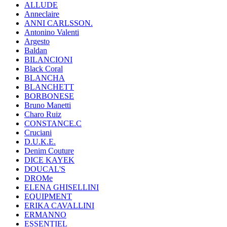
ALLUDE
Anneclaire
ANNI CARLSSON.
Antonino Valenti
Argesto
Baldan
BILANCIONI
Black Coral
BLANCHA
BLANCHETT
BORBONESE
Bruno Manetti
Charo Ruiz
CONSTANCE.C
Cruciani
D.U.K.E.
Denim Couture
DICE KAYEK
DOUCAL'S
DROMe
ELENA GHISELLINI
EQUIPMENT
ERIKA CAVALLINI
ERMANNO
ESSENTIEL