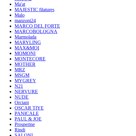
Ma'at
MAJESTIC filatures
Malo
manzoni24
MARCO DEL FORTE
MARCOBOLOGNA
Marmolada
MARYLING
MAX&MOI
MOMONI
MONTECORE
MOTHER
MRZ
MSGM
MYGREY
N21
NERVURE
NUDE
Orciani
OSCAR TIYE
PANICALE
PAUL & JOE
Prosperine
Rindi
SALONI