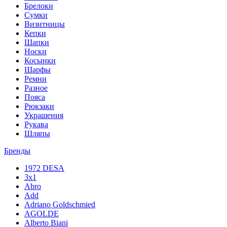
Брелоки
Сумки
Визитницы
Кепки
Шапки
Носки
Косынки
Шарфы
Ремни
Разное
Пояса
Рюкзаки
Украшения
Рукава
Шляпы
Бренды
1972 DESA
3x1
Abro
Add
Adriano Goldschmied
AGOLDE
Alberto Biani