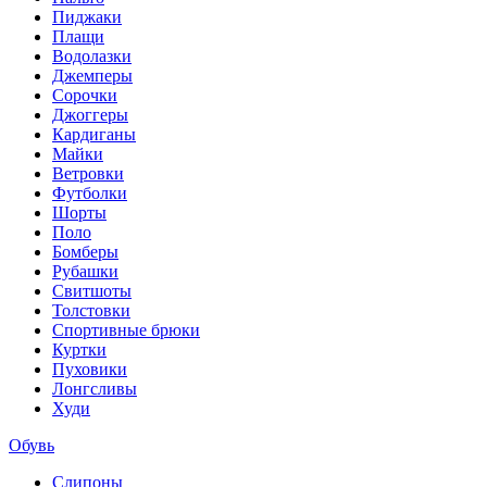
Пиджаки
Плащи
Водолазки
Джемперы
Сорочки
Джоггеры
Кардиганы
Майки
Ветровки
Футболки
Шорты
Поло
Бомберы
Рубашки
Свитшоты
Толстовки
Спортивные брюки
Куртки
Пуховики
Лонгсливы
Худи
Обувь
Слипоны