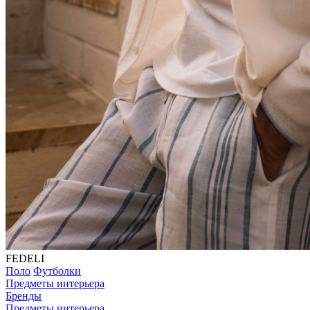
FEDELI
Поло
Футболки
Предметы интерьера
Бренды
Предметы интерьера