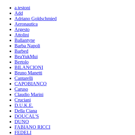
a.testoni
Add
Adriano Goldschmied
Aeronautica
Argesto
Attolini
Ballantyne
Barba Napoli
Barbed
BeaYukMui
Bertolo
BILANCIONI
Bruno Manetti
Cantarelli
CAPOBIANCO
Caruso
Claudio Marini
Cruciani
D.U.K.E.
Della Ciana
DOUCAL'S
DUNO
FABIANO RICCI
FEDELI