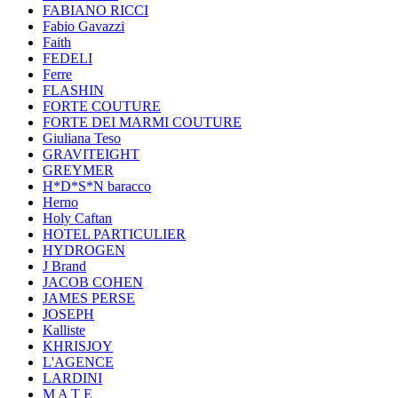
FABIANO RICCI
Fabio Gavazzi
Faith
FEDELI
Ferre
FLASHIN
FORTE COUTURE
FORTE DEI MARMI COUTURE
Giuliana Teso
GRAVITEIGHT
GREYMER
H*D*S*N baracco
Herno
Holy Caftan
HOTEL PARTICULIER
HYDROGEN
J Brand
JACOB COHEN
JAMES PERSE
JOSEPH
Kalliste
KHRISJOY
L'AGENCE
LARDINI
M A T E