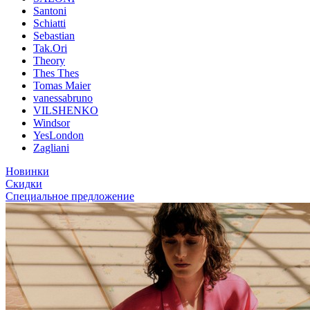
Santoni
Schiatti
Sebastian
Tak.Ori
Theory
Thes Thes
Tomas Maier
vanessabruno
VILSHENKO
Windsor
YesLondon
Zagliani
Новинки
Скидки
Специальное предложение