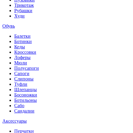
Трикотаж
Рубашки
Худи
Обувь
Балетки
Ботинки
Кеды
Кроссовки
Лоферы
Мюли
Полусапоги
Сапоги
Слипоны
Туфли
Шлепанцы
Босоножки
Ботильоны
Сабо
Сандалии
Аксессуары
Перчатки