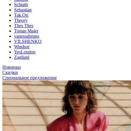
Schiatti
Sebastian
Tak.Ori
Theory
Thes Thes
Tomas Maier
vanessabruno
VILSHENKO
Windsor
YesLondon
Zagliani
Новинки
Скидки
Специальное предложение