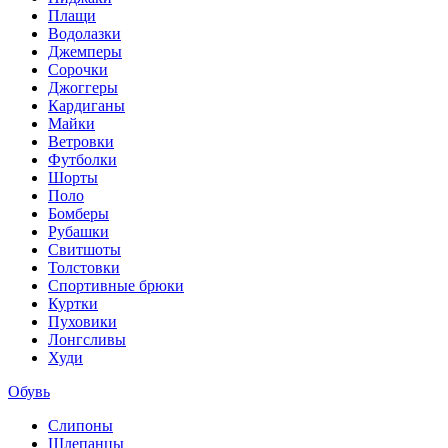
Плащи
Водолазки
Джемперы
Сорочки
Джоггеры
Кардиганы
Майки
Ветровки
Футболки
Шорты
Поло
Бомберы
Рубашки
Свитшоты
Толстовки
Спортивные брюки
Куртки
Пуховики
Лонгсливы
Худи
Обувь
Слипоны
Шлепанцы