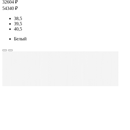
32604 ₽
54340 ₽
38,5
39,5
40,5
Белый