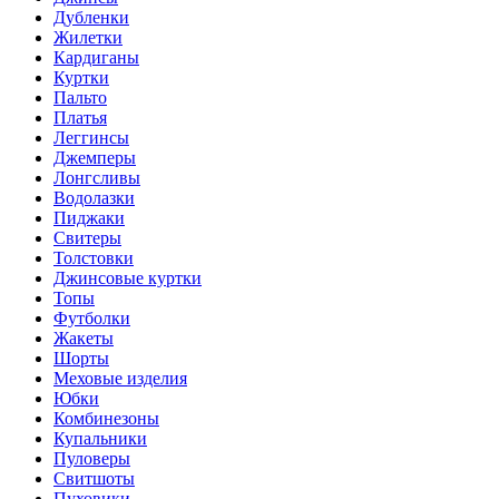
Дубленки
Жилетки
Кардиганы
Куртки
Пальто
Платья
Леггинсы
Джемперы
Лонгсливы
Водолазки
Пиджаки
Свитеры
Толстовки
Джинсовые куртки
Топы
Футболки
Жакеты
Шорты
Меховые изделия
Юбки
Комбинезоны
Купальники
Пуловеры
Свитшоты
Пуховики