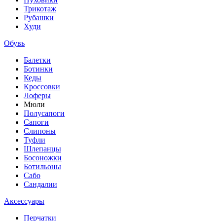
Трикотаж
Рубашки
Худи
Обувь
Балетки
Ботинки
Кеды
Кроссовки
Лоферы
Мюли
Полусапоги
Сапоги
Слипоны
Туфли
Шлепанцы
Босоножки
Ботильоны
Сабо
Сандалии
Аксессуары
Перчатки