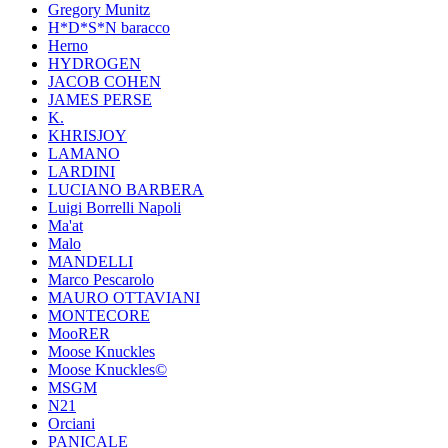
Gregory Munitz
H*D*S*N baracco
Herno
HYDROGEN
JACOB COHEN
JAMES PERSE
K.
KHRISJOY
LAMANO
LARDINI
LUCIANO BARBERA
Luigi Borrelli Napoli
Ma'at
Malo
MANDELLI
Marco Pescarolo
MAURO OTTAVIANI
MONTECORE
MooRER
Moose Knuckles
Moose Knuckles©️
MSGM
N21
Orciani
PANICALE