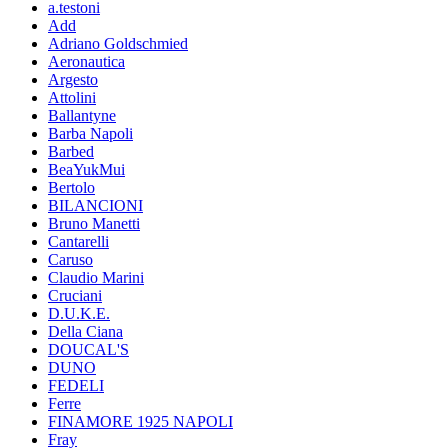
a.testoni
Add
Adriano Goldschmied
Aeronautica
Argesto
Attolini
Ballantyne
Barba Napoli
Barbed
BeaYukMui
Bertolo
BILANCIONI
Bruno Manetti
Cantarelli
Caruso
Claudio Marini
Cruciani
D.U.K.E.
Della Ciana
DOUCAL'S
DUNO
FEDELI
Ferre
FINAMORE 1925 NAPOLI
Fray