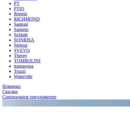
PT
PT05
Regent
RICHMOND
Santoni
Sartorio
Schiatti
SONRISA
Stetson
SVEVO
Theory
TOMBOLINI
tramarossa
Truzzi
Waterville
Новинки
Скидки
Специальное предложение