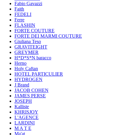
Fabio Gavazzi
Faith
FEDELI
Ferre
FLASHIN
FORTE COUTURE
FORTE DEI MARMI COUTURE
Giuliana Teso
GRAVITEIGHT
GREYMER
H*D*S*N baracco
Herno
Holy Caftan
HOTEL PARTICULIER
HYDROGEN
J Brand
JACOB COHEN
JAMES PERSE
JOSEPH
Kalliste
KHRISJOY
L'AGENCE
LARDINI
M A T E
Ma'at