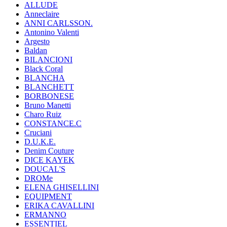
ALLUDE
Anneclaire
ANNI CARLSSON.
Antonino Valenti
Argesto
Baldan
BILANCIONI
Black Coral
BLANCHA
BLANCHETT
BORBONESE
Bruno Manetti
Charo Ruiz
CONSTANCE.C
Cruciani
D.U.K.E.
Denim Couture
DICE KAYEK
DOUCAL'S
DROMe
ELENA GHISELLINI
EQUIPMENT
ERIKA CAVALLINI
ERMANNO
ESSENTIEL