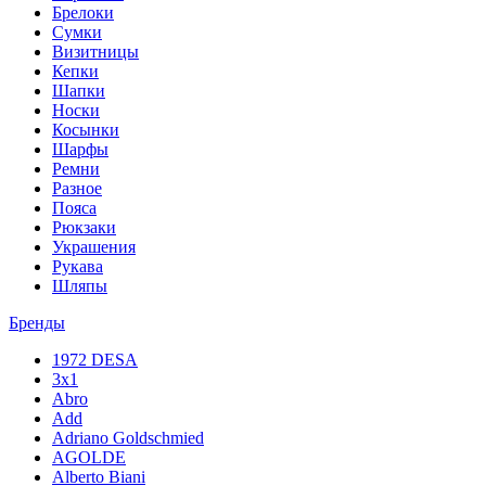
Брелоки
Сумки
Визитницы
Кепки
Шапки
Носки
Косынки
Шарфы
Ремни
Разное
Пояса
Рюкзаки
Украшения
Рукава
Шляпы
Бренды
1972 DESA
3x1
Abro
Add
Adriano Goldschmied
AGOLDE
Alberto Biani