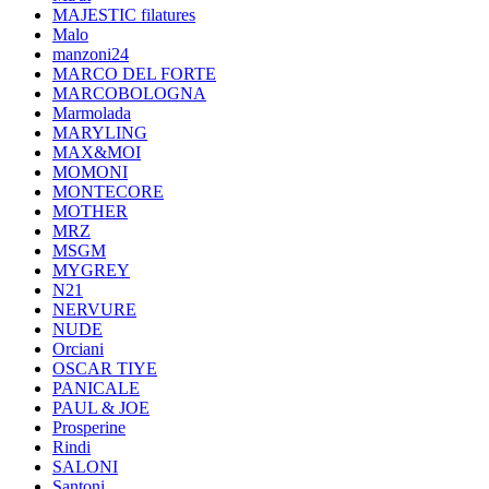
MAJESTIC filatures
Malo
manzoni24
MARCO DEL FORTE
MARCOBOLOGNA
Marmolada
MARYLING
MAX&MOI
MOMONI
MONTECORE
MOTHER
MRZ
MSGM
MYGREY
N21
NERVURE
NUDE
Orciani
OSCAR TIYE
PANICALE
PAUL & JOE
Prosperine
Rindi
SALONI
Santoni