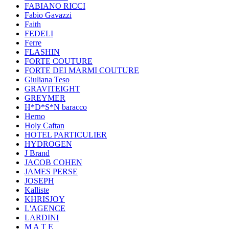
FABIANO RICCI
Fabio Gavazzi
Faith
FEDELI
Ferre
FLASHIN
FORTE COUTURE
FORTE DEI MARMI COUTURE
Giuliana Teso
GRAVITEIGHT
GREYMER
H*D*S*N baracco
Herno
Holy Caftan
HOTEL PARTICULIER
HYDROGEN
J Brand
JACOB COHEN
JAMES PERSE
JOSEPH
Kalliste
KHRISJOY
L'AGENCE
LARDINI
M A T E