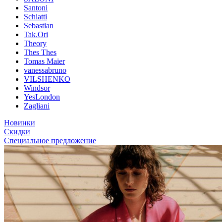
Santoni
Schiatti
Sebastian
Tak.Ori
Theory
Thes Thes
Tomas Maier
vanessabruno
VILSHENKO
Windsor
YesLondon
Zagliani
Новинки
Скидки
Специальное предложение