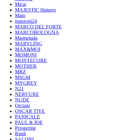
Ma'at
MAJESTIC filatures
Malo
manzoni24
MARCO DEL FORTE
MARCOBOLOGNA
Marmolada
MARYLING
MAX&MOI
MOMONI
MONTECORE
MOTHER
MRZ
MSGM
MYGREY
N21
NERVURE
NUDE
Orciani
OSCAR TIYE
PANICALE
PAUL & JOE
Prosperine
Rindi
SALONI