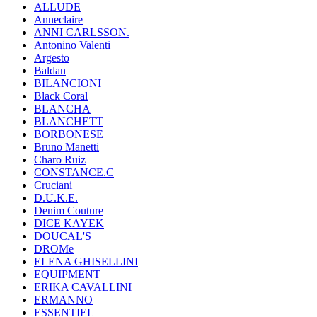
ALLUDE
Anneclaire
ANNI CARLSSON.
Antonino Valenti
Argesto
Baldan
BILANCIONI
Black Coral
BLANCHA
BLANCHETT
BORBONESE
Bruno Manetti
Charo Ruiz
CONSTANCE.C
Cruciani
D.U.K.E.
Denim Couture
DICE KAYEK
DOUCAL'S
DROMe
ELENA GHISELLINI
EQUIPMENT
ERIKA CAVALLINI
ERMANNO
ESSENTIEL