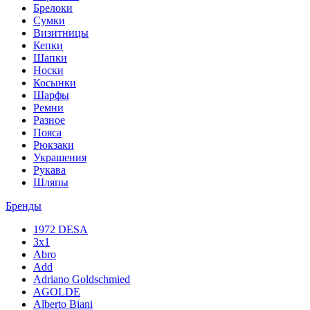
Брелоки
Сумки
Визитницы
Кепки
Шапки
Носки
Косынки
Шарфы
Ремни
Разное
Пояса
Рюкзаки
Украшения
Рукава
Шляпы
Бренды
1972 DESA
3x1
Abro
Add
Adriano Goldschmied
AGOLDE
Alberto Biani