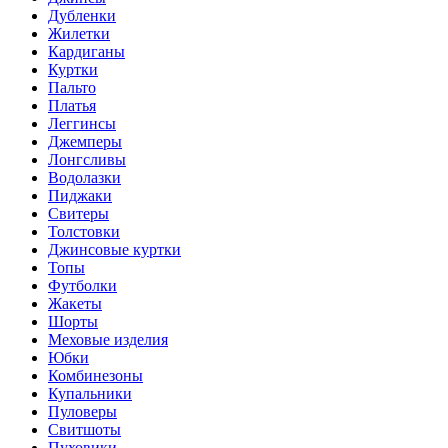
Дубленки
Жилетки
Кардиганы
Куртки
Пальто
Платья
Леггинсы
Джемперы
Лонгсливы
Водолазки
Пиджаки
Свитеры
Толстовки
Джинсовые куртки
Топы
Футболки
Жакеты
Шорты
Меховые изделия
Юбки
Комбинезоны
Купальники
Пуловеры
Свитшоты
Пуховики