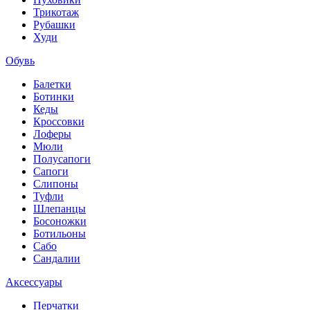
Трикотаж
Рубашки
Худи
Обувь
Балетки
Ботинки
Кеды
Кроссовки
Лоферы
Мюли
Полусапоги
Сапоги
Слипоны
Туфли
Шлепанцы
Босоножки
Ботильоны
Сабо
Сандалии
Аксессуары
Перчатки