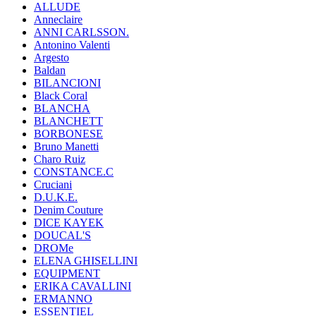
ALLUDE
Anneclaire
ANNI CARLSSON.
Antonino Valenti
Argesto
Baldan
BILANCIONI
Black Coral
BLANCHA
BLANCHETT
BORBONESE
Bruno Manetti
Charo Ruiz
CONSTANCE.C
Cruciani
D.U.K.E.
Denim Couture
DICE KAYEK
DOUCAL'S
DROMe
ELENA GHISELLINI
EQUIPMENT
ERIKA CAVALLINI
ERMANNO
ESSENTIEL