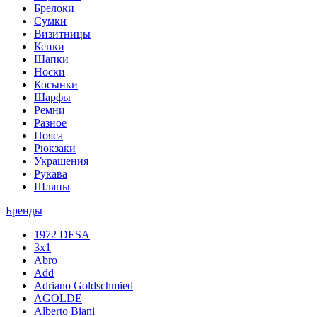
Брелоки
Сумки
Визитницы
Кепки
Шапки
Носки
Косынки
Шарфы
Ремни
Разное
Пояса
Рюкзаки
Украшения
Рукава
Шляпы
Бренды
1972 DESA
3x1
Abro
Add
Adriano Goldschmied
AGOLDE
Alberto Biani