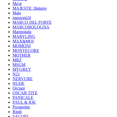
Ma'at
MAJESTIC filatures
Malo
manzoni24
MARCO DEL FORTE
MARCOBOLOGNA
Marmolada
MARYLING
MAX&MOI
MOMONI
MONTECORE
MOTHER
MRZ
MSGM
MYGREY
N21
NERVURE
NUDE
Orciani
OSCAR TIYE
PANICALE
PAUL & JOE
Prosperine
Rindi
SALONI