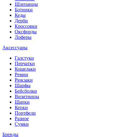
Шлепанцы
Ботинки
Кеды
Дерби
Кроссовки
Оксфорды
Лоферы
Аксессуары
Галстуки
Перчатки
Кошельки
Ремни
Рюкзаки
Шарфы
Бейсболки
Визитницы
Шапки
Кепки
Портфели
Разное
Сумки
Бренды