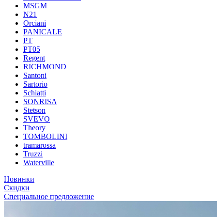
MSGM
N21
Orciani
PANICALE
PT
PT05
Regent
RICHMOND
Santoni
Sartorio
Schiatti
SONRISA
Stetson
SVEVO
Theory
TOMBOLINI
tramarossa
Truzzi
Waterville
Новинки
Скидки
Специальное предложение