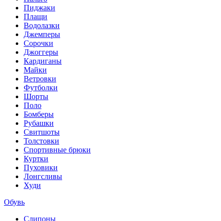
Пиджаки
Плащи
Водолазки
Джемперы
Сорочки
Джоггеры
Кардиганы
Майки
Ветровки
Футболки
Шорты
Поло
Бомберы
Рубашки
Свитшоты
Толстовки
Спортивные брюки
Куртки
Пуховики
Лонгсливы
Худи
Обувь
Слипоны