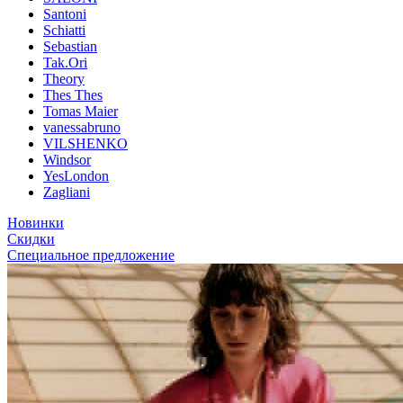
Santoni
Schiatti
Sebastian
Tak.Ori
Theory
Thes Thes
Tomas Maier
vanessabruno
VILSHENKO
Windsor
YesLondon
Zagliani
Новинки
Скидки
Специальное предложение