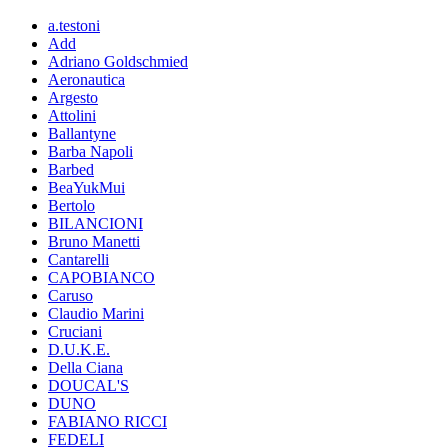
a.testoni
Add
Adriano Goldschmied
Aeronautica
Argesto
Attolini
Ballantyne
Barba Napoli
Barbed
BeaYukMui
Bertolo
BILANCIONI
Bruno Manetti
Cantarelli
CAPOBIANCO
Caruso
Claudio Marini
Cruciani
D.U.K.E.
Della Ciana
DOUCAL'S
DUNO
FABIANO RICCI
FEDELI