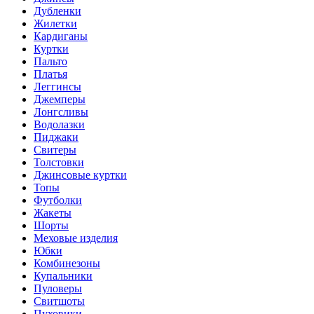
Дубленки
Жилетки
Кардиганы
Куртки
Пальто
Платья
Леггинсы
Джемперы
Лонгсливы
Водолазки
Пиджаки
Свитеры
Толстовки
Джинсовые куртки
Топы
Футболки
Жакеты
Шорты
Меховые изделия
Юбки
Комбинезоны
Купальники
Пуловеры
Свитшоты
Пуховики