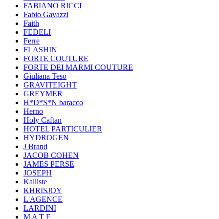
FABIANO RICCI
Fabio Gavazzi
Faith
FEDELI
Ferre
FLASHIN
FORTE COUTURE
FORTE DEI MARMI COUTURE
Giuliana Teso
GRAVITEIGHT
GREYMER
H*D*S*N baracco
Herno
Holy Caftan
HOTEL PARTICULIER
HYDROGEN
J Brand
JACOB COHEN
JAMES PERSE
JOSEPH
Kalliste
KHRISJOY
L'AGENCE
LARDINI
M A T E