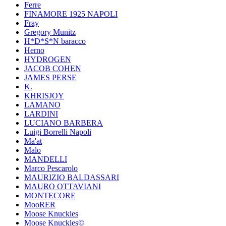
Ferre
FINAMORE 1925 NAPOLI
Fray
Gregory Munitz
H*D*S*N baracco
Herno
HYDROGEN
JACOB COHEN
JAMES PERSE
K.
KHRISJOY
LAMANO
LARDINI
LUCIANO BARBERA
Luigi Borrelli Napoli
Ma'at
Malo
MANDELLI
Marco Pescarolo
MAURIZIO BALDASSARI
MAURO OTTAVIANI
MONTECORE
MooRER
Moose Knuckles
Moose Knuckles©️