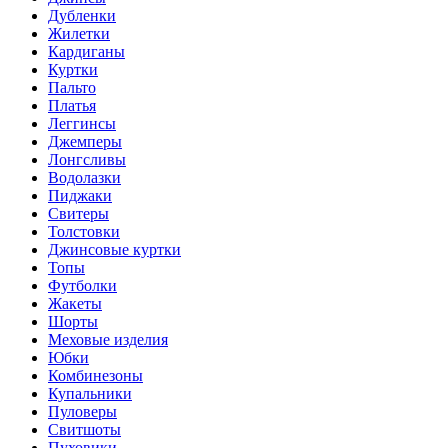
Дубленки
Жилетки
Кардиганы
Куртки
Пальто
Платья
Леггинсы
Джемперы
Лонгсливы
Водолазки
Пиджаки
Свитеры
Толстовки
Джинсовые куртки
Топы
Футболки
Жакеты
Шорты
Меховые изделия
Юбки
Комбинезоны
Купальники
Пуловеры
Свитшоты
Пуховики