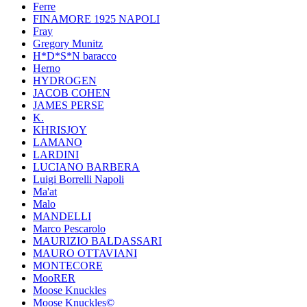
Ferre
FINAMORE 1925 NAPOLI
Fray
Gregory Munitz
H*D*S*N baracco
Herno
HYDROGEN
JACOB COHEN
JAMES PERSE
K.
KHRISJOY
LAMANO
LARDINI
LUCIANO BARBERA
Luigi Borrelli Napoli
Ma'at
Malo
MANDELLI
Marco Pescarolo
MAURIZIO BALDASSARI
MAURO OTTAVIANI
MONTECORE
MooRER
Moose Knuckles
Moose Knuckles©️