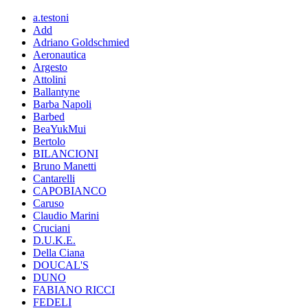
a.testoni
Add
Adriano Goldschmied
Aeronautica
Argesto
Attolini
Ballantyne
Barba Napoli
Barbed
BeaYukMui
Bertolo
BILANCIONI
Bruno Manetti
Cantarelli
CAPOBIANCO
Caruso
Claudio Marini
Cruciani
D.U.K.E.
Della Ciana
DOUCAL'S
DUNO
FABIANO RICCI
FEDELI