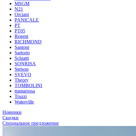
MSGM
N21
Orciani
PANICALE
PT
PT05
Regent
RICHMOND
Santoni
Sartorio
Schiatti
SONRISA
Stetson
SVEVO
Theory
TOMBOLINI
tramarossa
Truzzi
Waterville
Новинки
Скидки
Специальное предложение