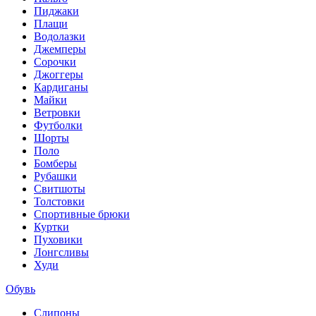
Пиджаки
Плащи
Водолазки
Джемперы
Сорочки
Джоггеры
Кардиганы
Майки
Ветровки
Футболки
Шорты
Поло
Бомберы
Рубашки
Свитшоты
Толстовки
Спортивные брюки
Куртки
Пуховики
Лонгсливы
Худи
Обувь
Слипоны