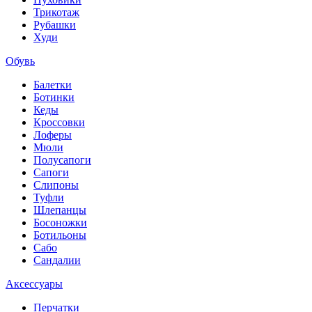
Трикотаж
Рубашки
Худи
Обувь
Балетки
Ботинки
Кеды
Кроссовки
Лоферы
Мюли
Полусапоги
Сапоги
Слипоны
Туфли
Шлепанцы
Босоножки
Ботильоны
Сабо
Сандалии
Аксессуары
Перчатки