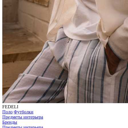
FEDELI
Поло
Футболки
Предметы интерьера
Бренды
Предметы интерьера