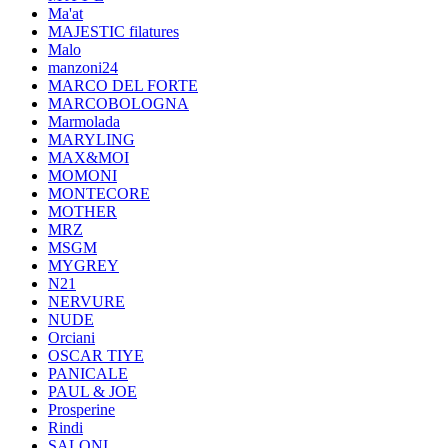
Ma'at
MAJESTIC filatures
Malo
manzoni24
MARCO DEL FORTE
MARCOBOLOGNA
Marmolada
MARYLING
MAX&MOI
MOMONI
MONTECORE
MOTHER
MRZ
MSGM
MYGREY
N21
NERVURE
NUDE
Orciani
OSCAR TIYE
PANICALE
PAUL & JOE
Prosperine
Rindi
SALONI