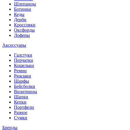
Шлепанцы
Ботинки
Кеды
Дерби
Кроссовки
Оксфорды
Лоферы
Аксессуары
Галстуки
Перчатки
Кошельки
Ремни
Рюкзаки
Шарфы
Бейсболки
Визитницы
Шапки
Кепки
Портфели
Разное
Сумки
Бренды