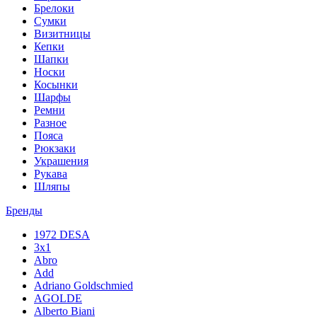
Брелоки
Сумки
Визитницы
Кепки
Шапки
Носки
Косынки
Шарфы
Ремни
Разное
Пояса
Рюкзаки
Украшения
Рукава
Шляпы
Бренды
1972 DESA
3x1
Abro
Add
Adriano Goldschmied
AGOLDE
Alberto Biani