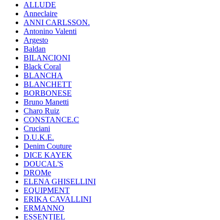
ALLUDE
Anneclaire
ANNI CARLSSON.
Antonino Valenti
Argesto
Baldan
BILANCIONI
Black Coral
BLANCHA
BLANCHETT
BORBONESE
Bruno Manetti
Charo Ruiz
CONSTANCE.C
Cruciani
D.U.K.E.
Denim Couture
DICE KAYEK
DOUCAL'S
DROMe
ELENA GHISELLINI
EQUIPMENT
ERIKA CAVALLINI
ERMANNO
ESSENTIEL