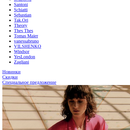
Santoni
Schiatti
Sebastian
Tak.Ori
Theory
Thes Thes
Tomas Maier
vanessabruno
VILSHENKO
Windsor
YesLondon
Zagliani
Новинки
Скидки
Специальное предложение