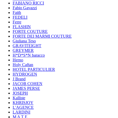
FABIANO RICCI
Fabio Gavazzi
Faith
FEDELI
Ferre
FLASHIN
FORTE COUTURE
FORTE DEI MARMI COUTURE
Giuliana Teso
GRAVITEIGHT
GREYMER
H*D*S*N baracco
Herno
Holy Caftan
HOTEL PARTICULIER
HYDROGEN
J Brand
JACOB COHEN
JAMES PERSE
JOSEPH
Kalliste
KHRISJOY
L'AGENCE
LARDINI
M A T E