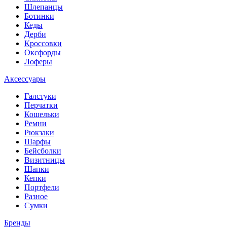
Шлепанцы
Ботинки
Кеды
Дерби
Кроссовки
Оксфорды
Лоферы
Аксессуары
Галстуки
Перчатки
Кошельки
Ремни
Рюкзаки
Шарфы
Бейсболки
Визитницы
Шапки
Кепки
Портфели
Разное
Сумки
Бренды