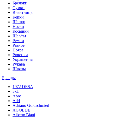
Брелоки
Сумки
Визитницы
Кепки
Шапки
Носки
Косынки
Шарфы
Ремни
Разное
Пояса
Рюкзаки
Украшения
Рукава
Шляпы
Бренды
1972 DESA
3x1
Abro
Add
Adriano Goldschmied
AGOLDE
Alberto Biani