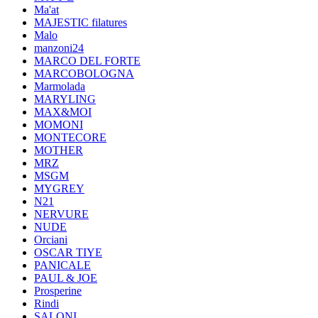
Ma'at
MAJESTIC filatures
Malo
manzoni24
MARCO DEL FORTE
MARCOBOLOGNA
Marmolada
MARYLING
MAX&MOI
MOMONI
MONTECORE
MOTHER
MRZ
MSGM
MYGREY
N21
NERVURE
NUDE
Orciani
OSCAR TIYE
PANICALE
PAUL & JOE
Prosperine
Rindi
SALONI