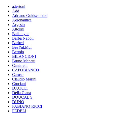
a.testoni
Add
Adriano Goldschmied
Aeronautica
Argesto
Attolini
Ballantyne
Barba Napoli
Barbed
BeaYukMui
Bertolo
BILANCIONI
Bruno Manetti
Cantarelli
CAPOBIANCO
Caruso
Claudio Marini
Cruciani
D.U.K.E.
Della Ciana
DOUCAL'S
DUNO
FABIANO RICCI
FEDELI