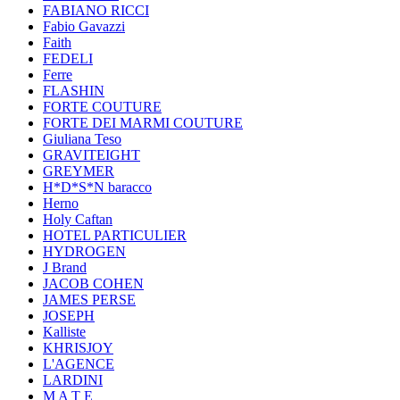
FABIANO RICCI
Fabio Gavazzi
Faith
FEDELI
Ferre
FLASHIN
FORTE COUTURE
FORTE DEI MARMI COUTURE
Giuliana Teso
GRAVITEIGHT
GREYMER
H*D*S*N baracco
Herno
Holy Caftan
HOTEL PARTICULIER
HYDROGEN
J Brand
JACOB COHEN
JAMES PERSE
JOSEPH
Kalliste
KHRISJOY
L'AGENCE
LARDINI
M A T E