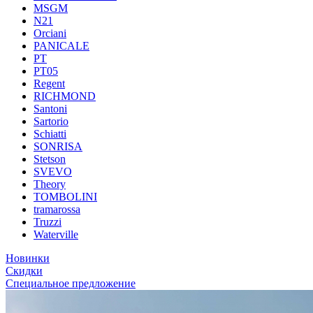
MSGM
N21
Orciani
PANICALE
PT
PT05
Regent
RICHMOND
Santoni
Sartorio
Schiatti
SONRISA
Stetson
SVEVO
Theory
TOMBOLINI
tramarossa
Truzzi
Waterville
Новинки
Скидки
Специальное предложение