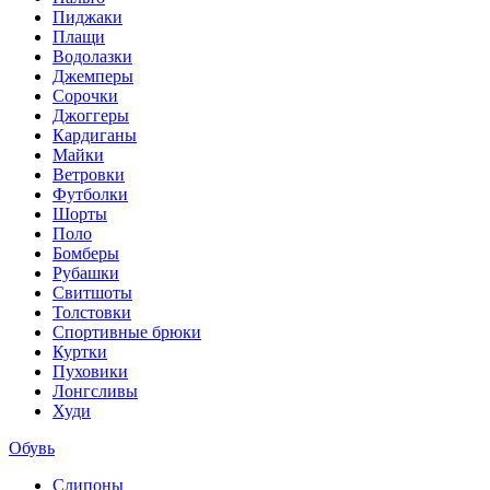
Пиджаки
Плащи
Водолазки
Джемперы
Сорочки
Джоггеры
Кардиганы
Майки
Ветровки
Футболки
Шорты
Поло
Бомберы
Рубашки
Свитшоты
Толстовки
Спортивные брюки
Куртки
Пуховики
Лонгсливы
Худи
Обувь
Слипоны