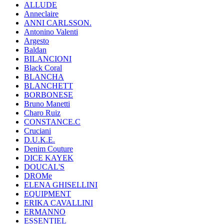
ALLUDE
Anneclaire
ANNI CARLSSON.
Antonino Valenti
Argesto
Baldan
BILANCIONI
Black Coral
BLANCHA
BLANCHETT
BORBONESE
Bruno Manetti
Charo Ruiz
CONSTANCE.C
Cruciani
D.U.K.E.
Denim Couture
DICE KAYEK
DOUCAL'S
DROMe
ELENA GHISELLINI
EQUIPMENT
ERIKA CAVALLINI
ERMANNO
ESSENTIEL