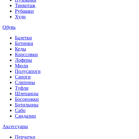
Трикотаж
Рубашки
Худи
Обувь
Балетки
Ботинки
Кеды
Кроссовки
Лоферы
Мюли
Полусапоги
Сапоги
Слипоны
Туфли
Шлепанцы
Босоножки
Ботильоны
Сабо
Сандалии
Аксессуары
Перчатки