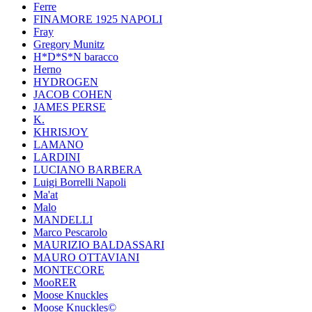
Ferre
FINAMORE 1925 NAPOLI
Fray
Gregory Munitz
H*D*S*N baracco
Herno
HYDROGEN
JACOB COHEN
JAMES PERSE
K.
KHRISJOY
LAMANO
LARDINI
LUCIANO BARBERA
Luigi Borrelli Napoli
Ma'at
Malo
MANDELLI
Marco Pescarolo
MAURIZIO BALDASSARI
MAURO OTTAVIANI
MONTECORE
MooRER
Moose Knuckles
Moose Knuckles©️