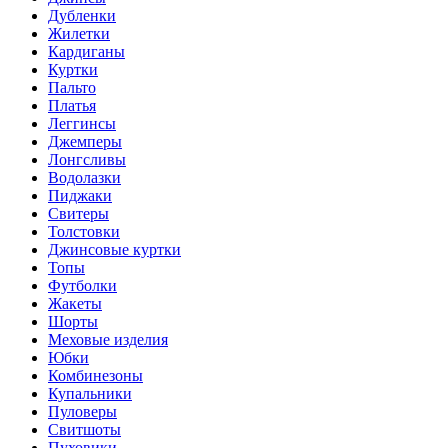
Дубленки
Жилетки
Кардиганы
Куртки
Пальто
Платья
Леггинсы
Джемперы
Лонгсливы
Водолазки
Пиджаки
Свитеры
Толстовки
Джинсовые куртки
Топы
Футболки
Жакеты
Шорты
Меховые изделия
Юбки
Комбинезоны
Купальники
Пуловеры
Свитшоты
Пуховики