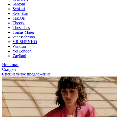
Santoni
Schiatti
Sebastian
Tak.Ori
Theory
Thes Thes
Tomas Maier
vanessabruno
VILSHENKO
Windsor
YesLondon
Zagliani
Новинки
Скидки
Специальное предложение