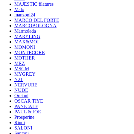
MAJESTIC filatures
Malo
manzoni24
MARCO DEL FORTE
MARCOBOLOGNA
Marmolada
MARYLING
MAX&MOI
MOMONI
MONTECORE
MOTHER
MRZ
MSGM
MYGREY
N21
NERVURE
NUDE
Orciani
OSCAR TIYE
PANICALE
PAUL & JOE
Prosperine
Rindi
SALONI
Santoni