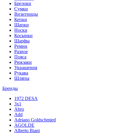
Брелоки
Сумки
Визитницы
Кепки
Шапки
Носки
Косынки
Шарфы
Ремни
Разное
Пояса
Рюкзаки
Украшения
Рукава
Шляпы
Бренды
1972 DESA
3x1
Abro
Add
Adriano Goldschmied
AGOLDE
Alberto Biani