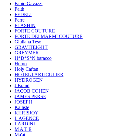
Fabio Gavazzi
Faith
FEDELI
Ferre
FLASHIN
FORTE COUTURE
FORTE DEI MARMI COUTURE
Giuliana Teso
GRAVITEIGHT
GREYMER
H*D*S*N baracco
Herno
Holy Caftan
HOTEL PARTICULIER
HYDROGEN
J Brand
JACOB COHEN
JAMES PERSE
JOSEPH
Kalliste
KHRISJOY
L'AGENCE
LARDINI
M A T E
Ma'at