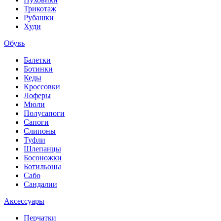
Трикотаж
Рубашки
Худи
Обувь
Балетки
Ботинки
Кеды
Кроссовки
Лоферы
Мюли
Полусапоги
Сапоги
Слипоны
Туфли
Шлепанцы
Босоножки
Ботильоны
Сабо
Сандалии
Аксессуары
Перчатки