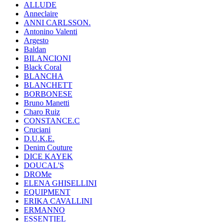
ALLUDE
Anneclaire
ANNI CARLSSON.
Antonino Valenti
Argesto
Baldan
BILANCIONI
Black Coral
BLANCHA
BLANCHETT
BORBONESE
Bruno Manetti
Charo Ruiz
CONSTANCE.C
Cruciani
D.U.K.E.
Denim Couture
DICE KAYEK
DOUCAL'S
DROMe
ELENA GHISELLINI
EQUIPMENT
ERIKA CAVALLINI
ERMANNO
ESSENTIEL