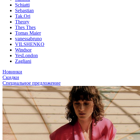
Schiatti
Sebastian
Tak.Ori
Theory
Thes Thes
Tomas Maier
vanessabruno
VILSHENKO
Windsor
YesLondon
Zagliani
Новинки
Скидки
Специальное предложение