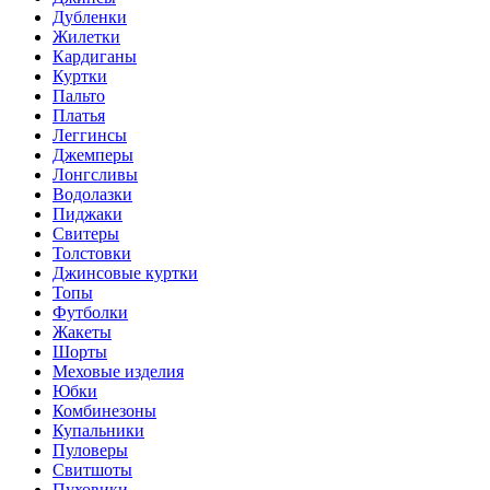
Дубленки
Жилетки
Кардиганы
Куртки
Пальто
Платья
Леггинсы
Джемперы
Лонгсливы
Водолазки
Пиджаки
Свитеры
Толстовки
Джинсовые куртки
Топы
Футболки
Жакеты
Шорты
Меховые изделия
Юбки
Комбинезоны
Купальники
Пуловеры
Свитшоты
Пуховики