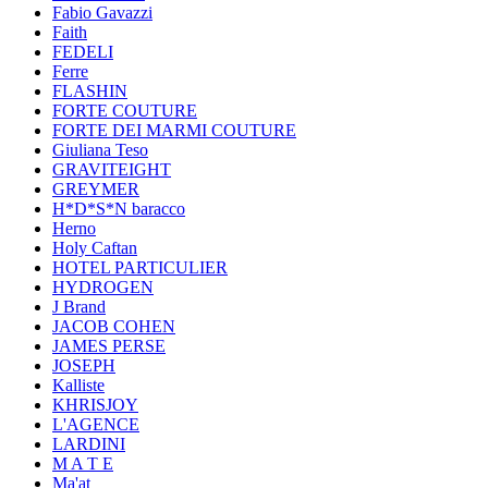
Fabio Gavazzi
Faith
FEDELI
Ferre
FLASHIN
FORTE COUTURE
FORTE DEI MARMI COUTURE
Giuliana Teso
GRAVITEIGHT
GREYMER
H*D*S*N baracco
Herno
Holy Caftan
HOTEL PARTICULIER
HYDROGEN
J Brand
JACOB COHEN
JAMES PERSE
JOSEPH
Kalliste
KHRISJOY
L'AGENCE
LARDINI
M A T E
Ma'at