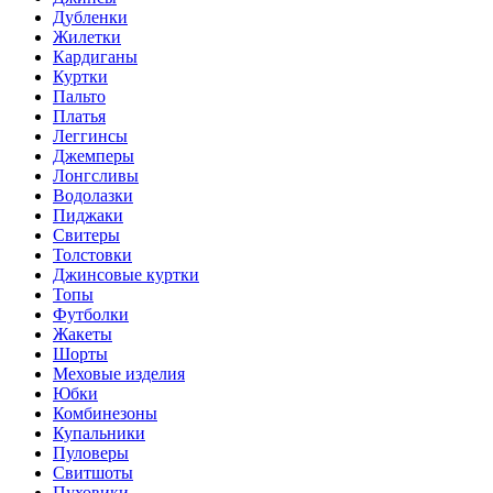
Дубленки
Жилетки
Кардиганы
Куртки
Пальто
Платья
Леггинсы
Джемперы
Лонгсливы
Водолазки
Пиджаки
Свитеры
Толстовки
Джинсовые куртки
Топы
Футболки
Жакеты
Шорты
Меховые изделия
Юбки
Комбинезоны
Купальники
Пуловеры
Свитшоты
Пуховики