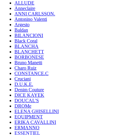
ALLUDE
Anneclaire
ANNI CARLSSON.
Antonino Valenti
Argesto
Baldan
BILANCIONI
Black Coral
BLANCHA
BLANCHETT
BORBONESE
Bruno Manetti
Charo Ruiz
CONSTANCE.C
Cruciani
D.U.K.E.
Denim Couture
DICE KAYEK
DOUCAL'S
DROMe
ELENA GHISELLINI
EQUIPMENT
ERIKA CAVALLINI
ERMANNO
ESSENTIEL