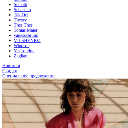
Schiatti
Sebastian
Tak.Ori
Theory
Thes Thes
Tomas Maier
vanessabruno
VILSHENKO
Windsor
YesLondon
Zagliani
Новинки
Скидки
Специальное предложение