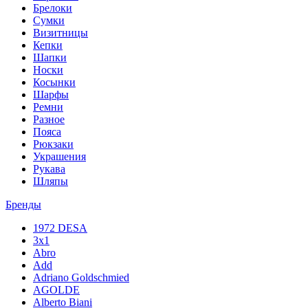
Брелоки
Сумки
Визитницы
Кепки
Шапки
Носки
Косынки
Шарфы
Ремни
Разное
Пояса
Рюкзаки
Украшения
Рукава
Шляпы
Бренды
1972 DESA
3x1
Abro
Add
Adriano Goldschmied
AGOLDE
Alberto Biani