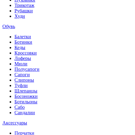
Трикотаж
Рубашки
Худи
Обувь
Балетки
Ботинки
Кеды
Кроссовки
Лоферы
Мюли
Полусапоги
Сапоги
Слипоны
Туфли
Шлепанцы
Босоножки
Ботильоны
Сабо
Сандалии
Аксессуары
Перчатки