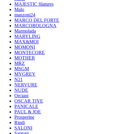
MAJESTIC filatures
Malo
manzoni24
MARCO DEL FORTE
MARCOBOLOGNA
Marmolada
MARYLING
MAX&MOI
MOMONI
MONTECORE
MOTHER
MRZ
MSGM
MYGREY
N21
NERVURE
NUDE
Orciani
OSCAR TIYE
PANICALE
PAUL & JOE
Prosperine
Rindi
SALONI
Santoni