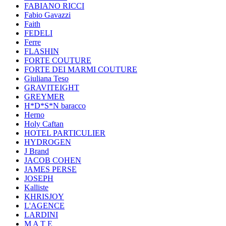
FABIANO RICCI
Fabio Gavazzi
Faith
FEDELI
Ferre
FLASHIN
FORTE COUTURE
FORTE DEI MARMI COUTURE
Giuliana Teso
GRAVITEIGHT
GREYMER
H*D*S*N baracco
Herno
Holy Caftan
HOTEL PARTICULIER
HYDROGEN
J Brand
JACOB COHEN
JAMES PERSE
JOSEPH
Kalliste
KHRISJOY
L'AGENCE
LARDINI
M A T E