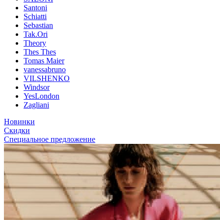
Santoni
Schiatti
Sebastian
Tak.Ori
Theory
Thes Thes
Tomas Maier
vanessabruno
VILSHENKO
Windsor
YesLondon
Zagliani
Новинки
Скидки
Специальное предложение