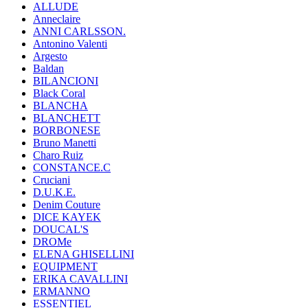
ALLUDE
Anneclaire
ANNI CARLSSON.
Antonino Valenti
Argesto
Baldan
BILANCIONI
Black Coral
BLANCHA
BLANCHETT
BORBONESE
Bruno Manetti
Charo Ruiz
CONSTANCE.C
Cruciani
D.U.K.E.
Denim Couture
DICE KAYEK
DOUCAL'S
DROMe
ELENA GHISELLINI
EQUIPMENT
ERIKA CAVALLINI
ERMANNO
ESSENTIEL