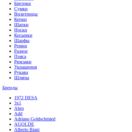
Брелоки
Сумки
Визитницы
Кепки
Шапки
Носки
Косынки
Шарфы
Ремни
Разное
Пояса
Рюкзаки
Украшения
Рукава
Шляпы
Бренды
1972 DESA
3x1
Abro
Add
Adriano Goldschmied
AGOLDE
Alberto Biani