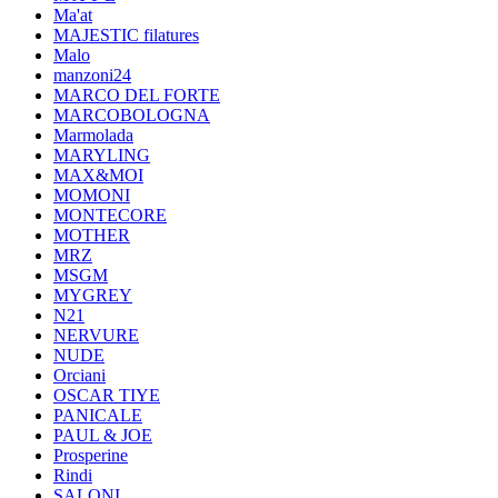
Ma'at
MAJESTIC filatures
Malo
manzoni24
MARCO DEL FORTE
MARCOBOLOGNA
Marmolada
MARYLING
MAX&MOI
MOMONI
MONTECORE
MOTHER
MRZ
MSGM
MYGREY
N21
NERVURE
NUDE
Orciani
OSCAR TIYE
PANICALE
PAUL & JOE
Prosperine
Rindi
SALONI