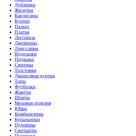
Дубленки
Жилетки
Кардиганы
Куртки
Пальто
Платья
Леггинсы
Джемперы
Лонгсливы
Водолазки
Пиджаки
Свитеры
Толстовки
Джинсовые куртки
Топы
Футболки
Жакеты
Шорты
Меховые изделия
Юбки
Комбинезоны
Купальники
Пуловеры
Свитшоты
Пуховики