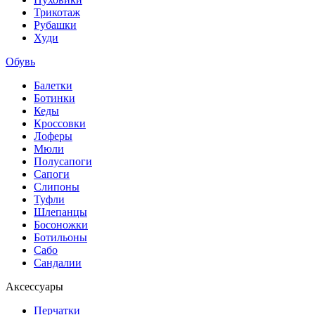
Трикотаж
Рубашки
Худи
Обувь
Балетки
Ботинки
Кеды
Кроссовки
Лоферы
Мюли
Полусапоги
Сапоги
Слипоны
Туфли
Шлепанцы
Босоножки
Ботильоны
Сабо
Сандалии
Аксессуары
Перчатки