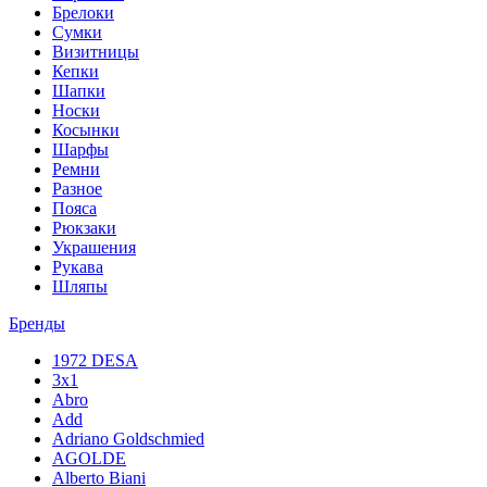
Брелоки
Сумки
Визитницы
Кепки
Шапки
Носки
Косынки
Шарфы
Ремни
Разное
Пояса
Рюкзаки
Украшения
Рукава
Шляпы
Бренды
1972 DESA
3x1
Abro
Add
Adriano Goldschmied
AGOLDE
Alberto Biani