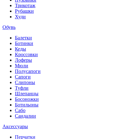
Трикотаж
Рубашки
Худи
Обувь
Балетки
Ботинки
Кеды
Кроссовки
Лоферы
Мюли
Полусапоги
Сапоги
Слипоны
Туфли
Шлепанцы
Босоножки
Ботильоны
Сабо
Сандалии
Аксессуары
Перчатки