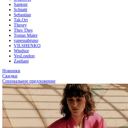
Santoni
Schiatti
Sebastian
Tak.Ori
Theory
Thes Thes
Tomas Maier
vanessabruno
VILSHENKO
Windsor
YesLondon
Zagliani
Новинки
Скидки
Специальное предложение