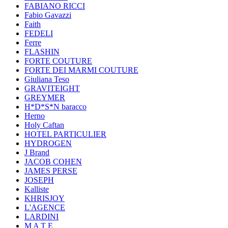
FABIANO RICCI
Fabio Gavazzi
Faith
FEDELI
Ferre
FLASHIN
FORTE COUTURE
FORTE DEI MARMI COUTURE
Giuliana Teso
GRAVITEIGHT
GREYMER
H*D*S*N baracco
Herno
Holy Caftan
HOTEL PARTICULIER
HYDROGEN
J Brand
JACOB COHEN
JAMES PERSE
JOSEPH
Kalliste
KHRISJOY
L'AGENCE
LARDINI
M A T E