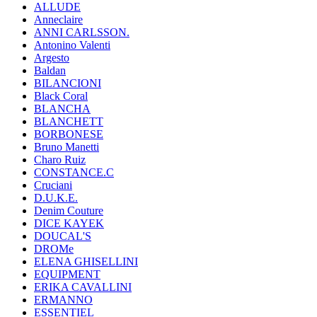
ALLUDE
Anneclaire
ANNI CARLSSON.
Antonino Valenti
Argesto
Baldan
BILANCIONI
Black Coral
BLANCHA
BLANCHETT
BORBONESE
Bruno Manetti
Charo Ruiz
CONSTANCE.C
Cruciani
D.U.K.E.
Denim Couture
DICE KAYEK
DOUCAL'S
DROMe
ELENA GHISELLINI
EQUIPMENT
ERIKA CAVALLINI
ERMANNO
ESSENTIEL