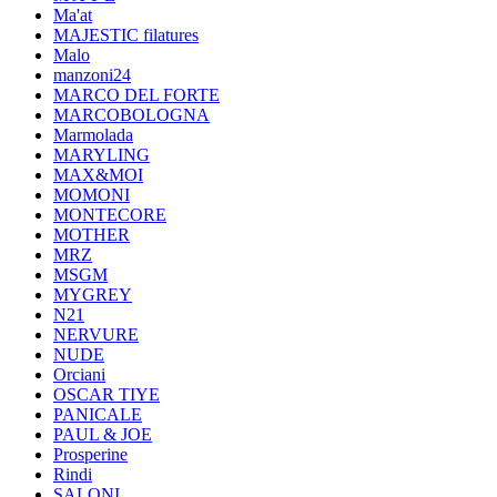
Ma'at
MAJESTIC filatures
Malo
manzoni24
MARCO DEL FORTE
MARCOBOLOGNA
Marmolada
MARYLING
MAX&MOI
MOMONI
MONTECORE
MOTHER
MRZ
MSGM
MYGREY
N21
NERVURE
NUDE
Orciani
OSCAR TIYE
PANICALE
PAUL & JOE
Prosperine
Rindi
SALONI