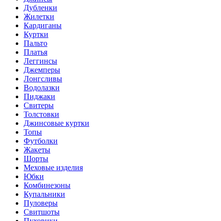
Дубленки
Жилетки
Кардиганы
Куртки
Пальто
Платья
Леггинсы
Джемперы
Лонгсливы
Водолазки
Пиджаки
Свитеры
Толстовки
Джинсовые куртки
Топы
Футболки
Жакеты
Шорты
Меховые изделия
Юбки
Комбинезоны
Купальники
Пуловеры
Свитшоты
Пуховики