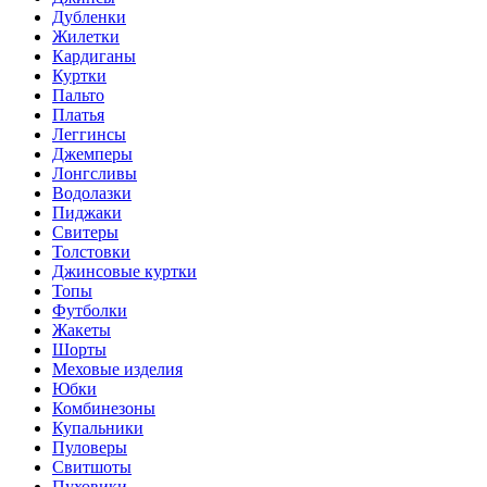
Дубленки
Жилетки
Кардиганы
Куртки
Пальто
Платья
Леггинсы
Джемперы
Лонгсливы
Водолазки
Пиджаки
Свитеры
Толстовки
Джинсовые куртки
Топы
Футболки
Жакеты
Шорты
Меховые изделия
Юбки
Комбинезоны
Купальники
Пуловеры
Свитшоты
Пуховики