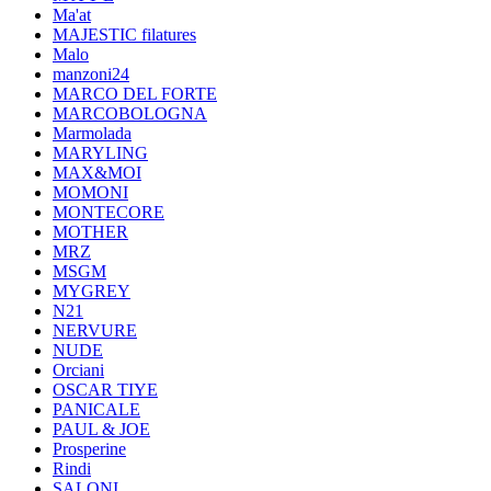
Ma'at
MAJESTIC filatures
Malo
manzoni24
MARCO DEL FORTE
MARCOBOLOGNA
Marmolada
MARYLING
MAX&MOI
MOMONI
MONTECORE
MOTHER
MRZ
MSGM
MYGREY
N21
NERVURE
NUDE
Orciani
OSCAR TIYE
PANICALE
PAUL & JOE
Prosperine
Rindi
SALONI