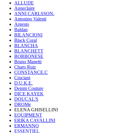
ALLUDE
Anneclaire
ANNI CARLSSON.
Antonino Valenti
Argesto
Baldan
BILANCIONI
Black Coral
BLANCHA
BLANCHETT
BORBONESE
Bruno Manetti
Charo Ruiz
CONSTANCE.C
Cruciani
D.U.K.E.
Denim Couture
DICE KAYEK
DOUCAL'S
DROMe
ELENA GHISELLINI
EQUIPMENT
ERIKA CAVALLINI
ERMANNO
ESSENTIEL