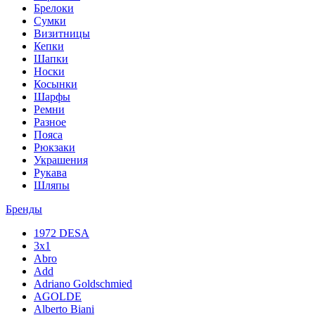
Брелоки
Сумки
Визитницы
Кепки
Шапки
Носки
Косынки
Шарфы
Ремни
Разное
Пояса
Рюкзаки
Украшения
Рукава
Шляпы
Бренды
1972 DESA
3x1
Abro
Add
Adriano Goldschmied
AGOLDE
Alberto Biani