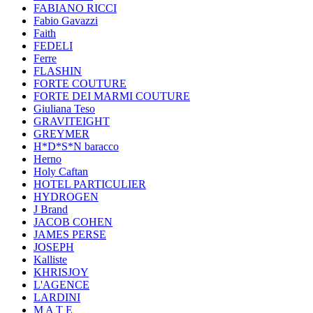
FABIANO RICCI
Fabio Gavazzi
Faith
FEDELI
Ferre
FLASHIN
FORTE COUTURE
FORTE DEI MARMI COUTURE
Giuliana Teso
GRAVITEIGHT
GREYMER
H*D*S*N baracco
Herno
Holy Caftan
HOTEL PARTICULIER
HYDROGEN
J Brand
JACOB COHEN
JAMES PERSE
JOSEPH
Kalliste
KHRISJOY
L'AGENCE
LARDINI
M A T E