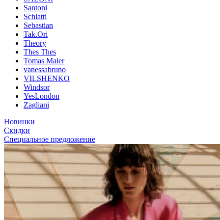
Santoni
Schiatti
Sebastian
Tak.Ori
Theory
Thes Thes
Tomas Maier
vanessabruno
VILSHENKO
Windsor
YesLondon
Zagliani
Новинки
Скидки
Специальное предложение