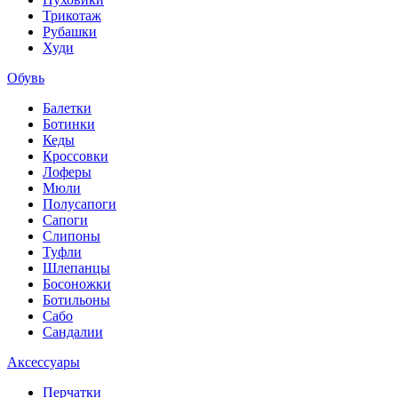
Трикотаж
Рубашки
Худи
Обувь
Балетки
Ботинки
Кеды
Кроссовки
Лоферы
Мюли
Полусапоги
Сапоги
Слипоны
Туфли
Шлепанцы
Босоножки
Ботильоны
Сабо
Сандалии
Аксессуары
Перчатки