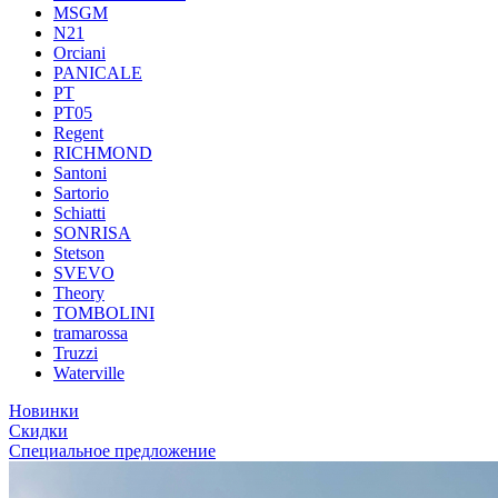
MSGM
N21
Orciani
PANICALE
PT
PT05
Regent
RICHMOND
Santoni
Sartorio
Schiatti
SONRISA
Stetson
SVEVO
Theory
TOMBOLINI
tramarossa
Truzzi
Waterville
Новинки
Скидки
Специальное предложение