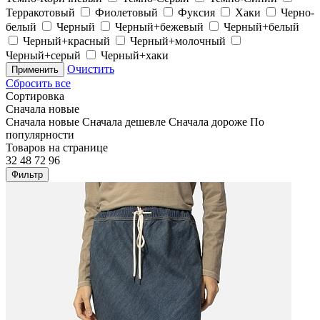
Терракотовый
Фиолетовый
Фуксия
Хаки
Черно-
белый
Черный
Черный+бежевый
Черный+белый
Черный+красный
Черный+молочный
Черный+серый
Черный+хаки
Очистить
Применить
Сбросить все
Сортировка
Сначала новые
Сначала новые
Сначала дешевле
Сначала дороже
По
популярности
Товаров на странице
32
48
72
96
Фильтр