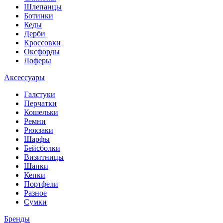
Шлепанцы
Ботинки
Кеды
Дерби
Кроссовки
Оксфорды
Лоферы
Аксессуары
Галстуки
Перчатки
Кошельки
Ремни
Рюкзаки
Шарфы
Бейсболки
Визитницы
Шапки
Кепки
Портфели
Разное
Сумки
Бренды