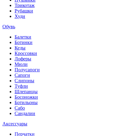
Трикотаж
Рубашки
Худи
Обувь
Балетки
Ботинки
Кеды
Кроссовки
Лоферы
Мюли
Полусапоги
Сапоги
Слипоны
Туфли
Шлепанцы
Босоножки
Ботильоны
Сабо
Сандалии
Аксессуары
Перчатки