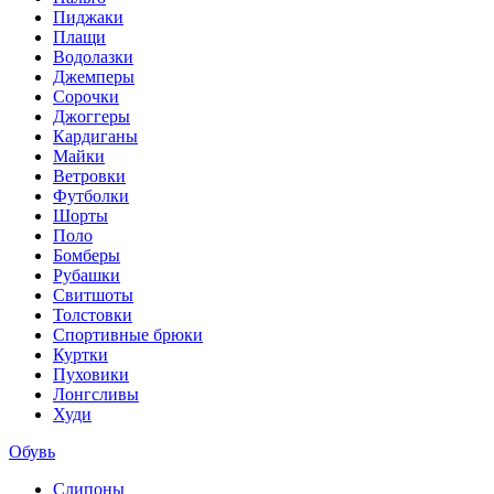
Пиджаки
Плащи
Водолазки
Джемперы
Сорочки
Джоггеры
Кардиганы
Майки
Ветровки
Футболки
Шорты
Поло
Бомберы
Рубашки
Свитшоты
Толстовки
Спортивные брюки
Куртки
Пуховики
Лонгсливы
Худи
Обувь
Слипоны