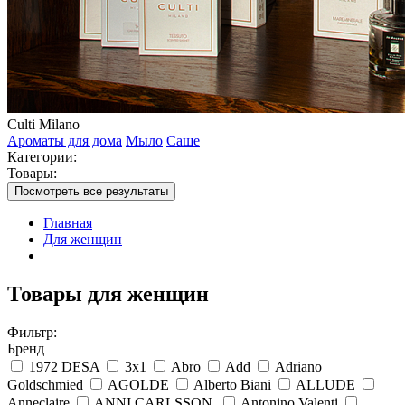
Culti Milano
Ароматы для дома
Мыло
Саше
Категории:
Товары:
Посмотреть все результаты
Главная
Для женщин
Товары для женщин
Фильтр:
Бренд
1972 DESA
3x1
Abro
Add
Adriano
Goldschmied
AGOLDE
Alberto Biani
ALLUDE
Anneclaire
ANNI CARLSSON.
Antonino Valenti