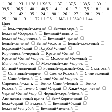
36
XL
38
XS/S
37
37,5
38,5
39
39,5
36,5
40
40,5
41
6
7
7,5
8
10
12
42
35
24
90
26
27
28
29
25
30
31
T2
OS
M/L
36/40
44
Цвет
Беж.+черный+желтый
Бежево-серый
Бежевый+бордовый
Бежевый+золото
Бежевый+коричневый
Бежевый+черный
Белый+зеленый
Белый+золото
Белый+молочный
Бордовый+белый
Голубой+синий
Коричневый+черный
Красный+белый
Красный+белый+корич,
Молочный+бежевый
Молочный+золото
Молочный+син,+корич,
Мятный+молочный
Розовый+красный+беж
Салатовый
Салатовый+коричн.
Светло-Розовый
Сине-зеленый
Синий+белый
Синий+белый+корич,
Сиреневый+желт,
Темно -Синий+Белый
Темно-
Розовый
Темно-Синий+Серый
Хаки+коричневый
Черный+белый+кор
Черный+серый+белый
Анималистичный принт
Беж+Коричневый
Беже+серый
Бежевый
Бежевый+белый
Бежевый+голубой
Бежевый+зеленый