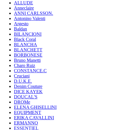
ALLUDE
Anneclaire
ANNI CARLSSON.
Antonino Valenti
Argesto
Baldan
BILANCIONI
Black Coral
BLANCHA
BLANCHETT
BORBONESE
Bruno Manetti
Charo Ruiz
CONSTANCE.C
Cruciani
D.U.K.E.
Denim Couture
DICE KAYEK
DOUCAL'S
DROMe
ELENA GHISELLINI
EQUIPMENT
ERIKA CAVALLINI
ERMANNO
ESSENTIEL