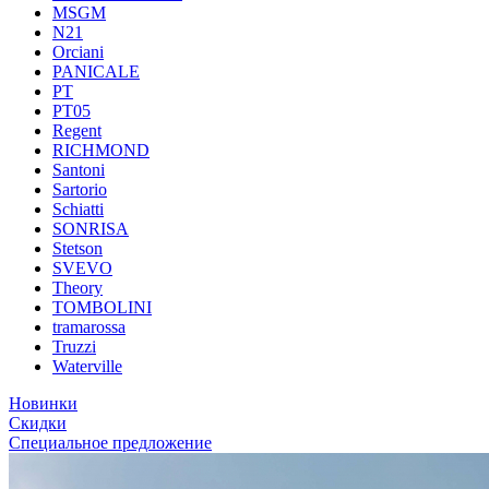
MSGM
N21
Orciani
PANICALE
PT
PT05
Regent
RICHMOND
Santoni
Sartorio
Schiatti
SONRISA
Stetson
SVEVO
Theory
TOMBOLINI
tramarossa
Truzzi
Waterville
Новинки
Скидки
Специальное предложение