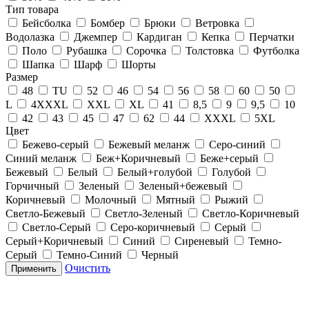
Тип товара
Бейсболка
Бомбер
Брюки
Ветровка
Водолазка
Джемпер
Кардиган
Кепка
Перчатки
Поло
Рубашка
Сорочка
Толстовка
Футболка
Шапка
Шарф
Шорты
Размер
48
TU
52
46
54
56
58
60
50
L
4XXXL
XXL
XL
41
8,5
9
9,5
10
42
43
45
47
62
44
XXXL
5XL
Цвет
Бежево-серый
Бежевый меланж
Серо-синий
Синий меланж
Беж+Коричневый
Беже+серый
Бежевый
Белый
Белый+голубой
Голубой
Горчичный
Зеленый
Зеленый+бежевый
Коричневый
Молочный
Мятный
Рыжий
Светло-Бежевый
Светло-Зеленый
Светло-Коричневый
Светло-Серый
Серо-коричневый
Серый
Серый+Коричневый
Синий
Сиреневый
Темно-
Серый
Темно-Синий
Черный
Очистить
Применить