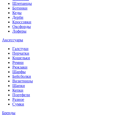
Шлепанцы
Ботинки
Кеды
Дерби
Кроссовки
Оксфорды
Лоферы
Аксессуары
Галстуки
Перчатки
Кошельки
Ремни
Рюкзаки
Шарфы
Бейсболки
Визитницы
Шапки
Кепки
Портфели
Разное
Сумки
Бренды