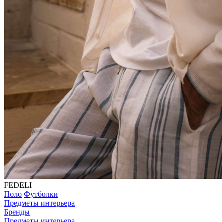
FEDELI
Поло
Футболки
Предметы интерьера
Бренды
Предметы интерьера