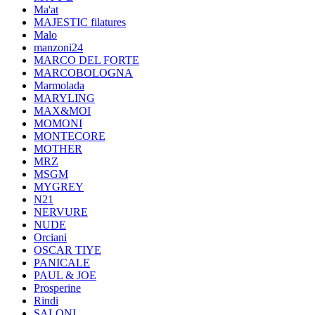
Ma'at
MAJESTIC filatures
Malo
manzoni24
MARCO DEL FORTE
MARCOBOLOGNA
Marmolada
MARYLING
MAX&MOI
MOMONI
MONTECORE
MOTHER
MRZ
MSGM
MYGREY
N21
NERVURE
NUDE
Orciani
OSCAR TIYE
PANICALE
PAUL & JOE
Prosperine
Rindi
SALONI