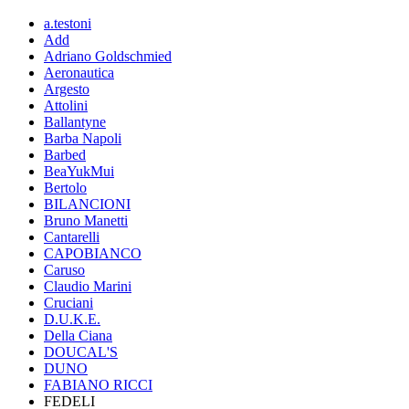
a.testoni
Add
Adriano Goldschmied
Aeronautica
Argesto
Attolini
Ballantyne
Barba Napoli
Barbed
BeaYukMui
Bertolo
BILANCIONI
Bruno Manetti
Cantarelli
CAPOBIANCO
Caruso
Claudio Marini
Cruciani
D.U.K.E.
Della Ciana
DOUCAL'S
DUNO
FABIANO RICCI
FEDELI