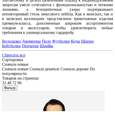
элегантному и целеустремленный подход к индивидуальным
запросам умело сочетаются с функциональностью и четкими
линиями, а безошибочные узоры подчеркивают
неповторимый стиль люксового лейбла. Как в женских, так и
в мужских коллекциях представлены трикотажные изделия
премиум-класса, дополненные широким ассортиментом
товаров и аксессуаров, чтобы удовлетворить любые
требования к универсальному гардеробу.
Водолазки
Джемперы
Поло
Футболки
Кеды
Шапки
Бейсболки
Перчатки
Шарфы
Сбросить все
Сортировка
Сначала новые
Сначала новые
Сначала дешевле
Сначала дороже
По
популярности
Товаров на странице
32
48
72
96
Фильтр