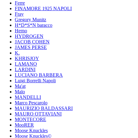
Ferre
FINAMORE 1925 NAPOLI
Fray
Gregory Munitz
H*D*S*N baracco
Herno
HYDROGEN
JACOB COHEN
JAMES PERSE
K.
KHRISJOY
LAMANO
LARDINI
LUCIANO BARBERA
Luigi Borrelli Napoli
Ma'at
Malo
MANDELLI
Marco Pescarolo
MAURIZIO BALDASSARI
MAURO OTTAVIANI
MONTECORE
MooRER
Moose Knuckles
Moose Knuckles©️