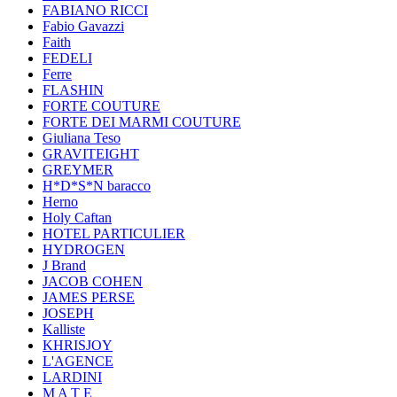
FABIANO RICCI
Fabio Gavazzi
Faith
FEDELI
Ferre
FLASHIN
FORTE COUTURE
FORTE DEI MARMI COUTURE
Giuliana Teso
GRAVITEIGHT
GREYMER
H*D*S*N baracco
Herno
Holy Caftan
HOTEL PARTICULIER
HYDROGEN
J Brand
JACOB COHEN
JAMES PERSE
JOSEPH
Kalliste
KHRISJOY
L'AGENCE
LARDINI
M A T E