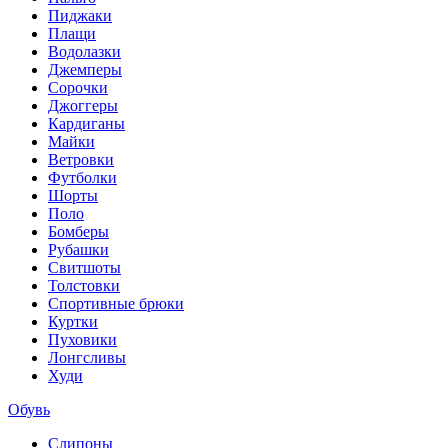
Пиджаки
Плащи
Водолазки
Джемперы
Сорочки
Джоггеры
Кардиганы
Майки
Ветровки
Футболки
Шорты
Поло
Бомберы
Рубашки
Свитшоты
Толстовки
Спортивные брюки
Куртки
Пуховики
Лонгсливы
Худи
Обувь
Слипоны