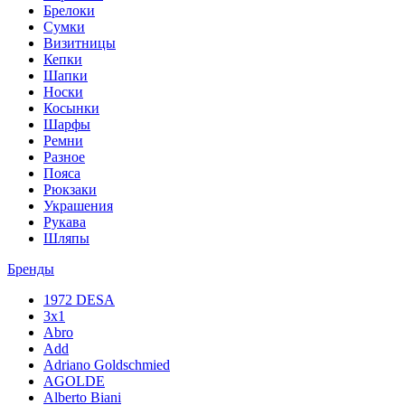
Брелоки
Сумки
Визитницы
Кепки
Шапки
Носки
Косынки
Шарфы
Ремни
Разное
Пояса
Рюкзаки
Украшения
Рукава
Шляпы
Бренды
1972 DESA
3x1
Abro
Add
Adriano Goldschmied
AGOLDE
Alberto Biani