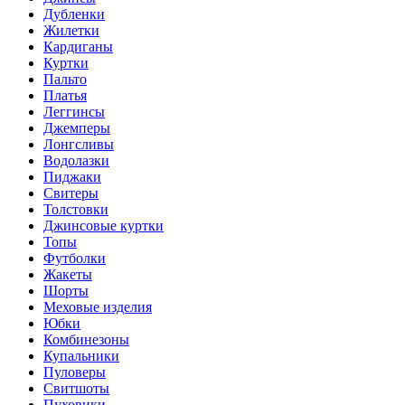
Дубленки
Жилетки
Кардиганы
Куртки
Пальто
Платья
Леггинсы
Джемперы
Лонгсливы
Водолазки
Пиджаки
Свитеры
Толстовки
Джинсовые куртки
Топы
Футболки
Жакеты
Шорты
Меховые изделия
Юбки
Комбинезоны
Купальники
Пуловеры
Свитшоты
Пуховики