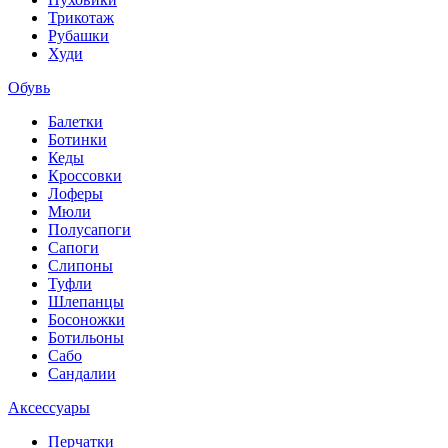
Трикотаж
Рубашки
Худи
Обувь
Балетки
Ботинки
Кеды
Кроссовки
Лоферы
Мюли
Полусапоги
Сапоги
Слипоны
Туфли
Шлепанцы
Босоножки
Ботильоны
Сабо
Сандалии
Аксессуары
Перчатки