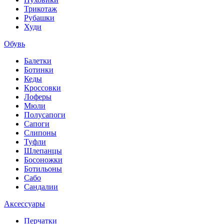
Трикотаж
Рубашки
Худи
Обувь
Балетки
Ботинки
Кеды
Кроссовки
Лоферы
Мюли
Полусапоги
Сапоги
Слипоны
Туфли
Шлепанцы
Босоножки
Ботильоны
Сабо
Сандалии
Аксессуары
Перчатки