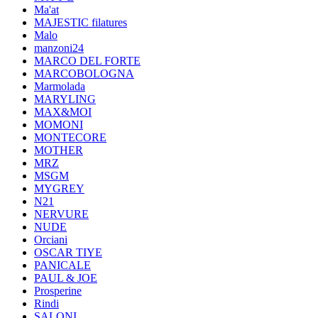
Ma'at
MAJESTIC filatures
Malo
manzoni24
MARCO DEL FORTE
MARCOBOLOGNA
Marmolada
MARYLING
MAX&MOI
MOMONI
MONTECORE
MOTHER
MRZ
MSGM
MYGREY
N21
NERVURE
NUDE
Orciani
OSCAR TIYE
PANICALE
PAUL & JOE
Prosperine
Rindi
SALONI