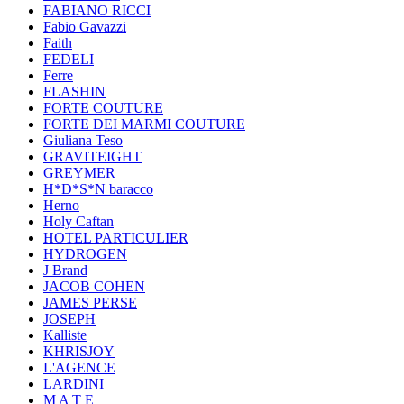
FABIANO RICCI
Fabio Gavazzi
Faith
FEDELI
Ferre
FLASHIN
FORTE COUTURE
FORTE DEI MARMI COUTURE
Giuliana Teso
GRAVITEIGHT
GREYMER
H*D*S*N baracco
Herno
Holy Caftan
HOTEL PARTICULIER
HYDROGEN
J Brand
JACOB COHEN
JAMES PERSE
JOSEPH
Kalliste
KHRISJOY
L'AGENCE
LARDINI
M A T E