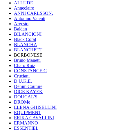
ALLUDE
Anneclaire
ANNI CARLSSON.
Antonino Valenti
Argesto
Baldan
BILANCIONI
Black Coral
BLANCHA
BLANCHETT
BORBONESE
Bruno Manetti
Charo Ruiz
CONSTANCE.C
Cruciani
D.U.K.E.
Denim Couture
DICE KAYEK
DOUCAL'S
DROMe
ELENA GHISELLINI
EQUIPMENT
ERIKA CAVALLINI
ERMANNO
ESSENTIEL