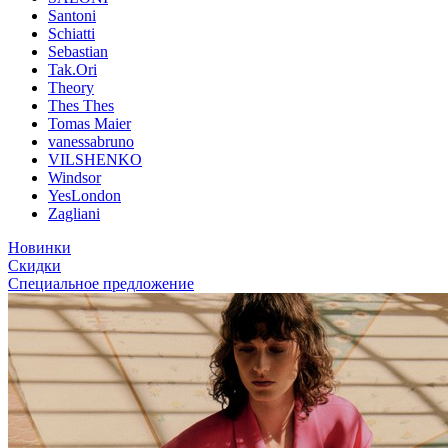
Santoni
Schiatti
Sebastian
Tak.Ori
Theory
Thes Thes
Tomas Maier
vanessabruno
VILSHENKO
Windsor
YesLondon
Zagliani
Новинки
Скидки
Специальное предложение