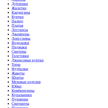
Дубленки
Жилетки
Кардиганы
Куртки
Пальто
Платья
Леггинсы
Джемперы
Лонгсливы
Водолазки
Пиджаки
Свитеры
Толстовки
Джинсовые куртки
Топы
Футболки
Жакеты
Шорты
Меховые изделия
Юбки
Комбинезоны
Купальники
Пуловеры
Свитшоты
Пуховики