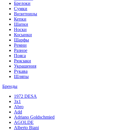
Брелоки
Сумки
Визитницы
Кепки
Шапки
Носки
Косынки
Шарфы
Ремни
Разное
Пояса
Рюкзаки
Украшения
Рукава
Шляпы
Бренды
1972 DESA
3x1
Abro
Add
Adriano Goldschmied
AGOLDE
Alberto Biani