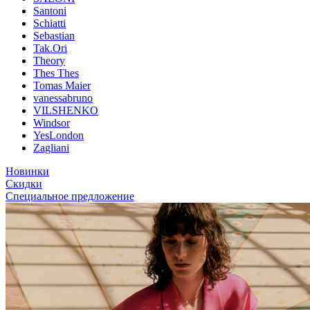
Santoni
Schiatti
Sebastian
Tak.Ori
Theory
Thes Thes
Tomas Maier
vanessabruno
VILSHENKO
Windsor
YesLondon
Zagliani
Новинки
Скидки
Специальное предложение