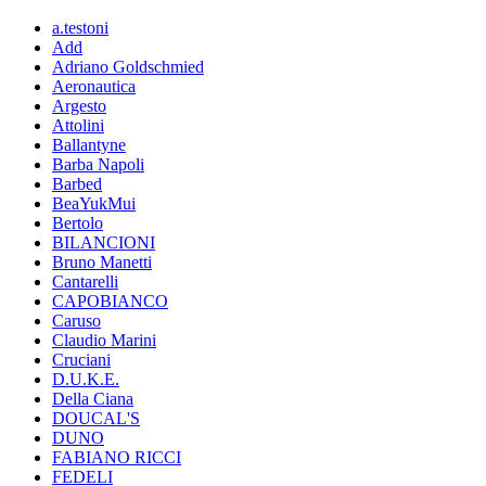
a.testoni
Add
Adriano Goldschmied
Aeronautica
Argesto
Attolini
Ballantyne
Barba Napoli
Barbed
BeaYukMui
Bertolo
BILANCIONI
Bruno Manetti
Cantarelli
CAPOBIANCO
Caruso
Claudio Marini
Cruciani
D.U.K.E.
Della Ciana
DOUCAL'S
DUNO
FABIANO RICCI
FEDELI