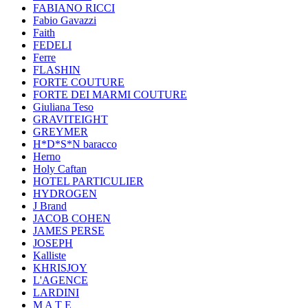
FABIANO RICCI
Fabio Gavazzi
Faith
FEDELI
Ferre
FLASHIN
FORTE COUTURE
FORTE DEI MARMI COUTURE
Giuliana Teso
GRAVITEIGHT
GREYMER
H*D*S*N baracco
Herno
Holy Caftan
HOTEL PARTICULIER
HYDROGEN
J Brand
JACOB COHEN
JAMES PERSE
JOSEPH
Kalliste
KHRISJOY
L'AGENCE
LARDINI
M A T E