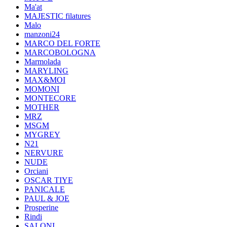
Ma'at
MAJESTIC filatures
Malo
manzoni24
MARCO DEL FORTE
MARCOBOLOGNA
Marmolada
MARYLING
MAX&MOI
MOMONI
MONTECORE
MOTHER
MRZ
MSGM
MYGREY
N21
NERVURE
NUDE
Orciani
OSCAR TIYE
PANICALE
PAUL & JOE
Prosperine
Rindi
SALONI