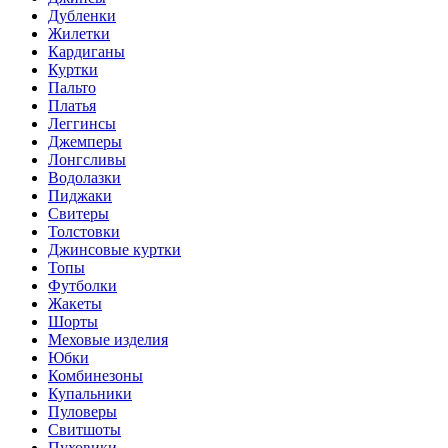
Дубленки
Жилетки
Кардиганы
Куртки
Пальто
Платья
Леггинсы
Джемперы
Лонгсливы
Водолазки
Пиджаки
Свитеры
Толстовки
Джинсовые куртки
Топы
Футболки
Жакеты
Шорты
Меховые изделия
Юбки
Комбинезоны
Купальники
Пуловеры
Свитшоты
Пуховики