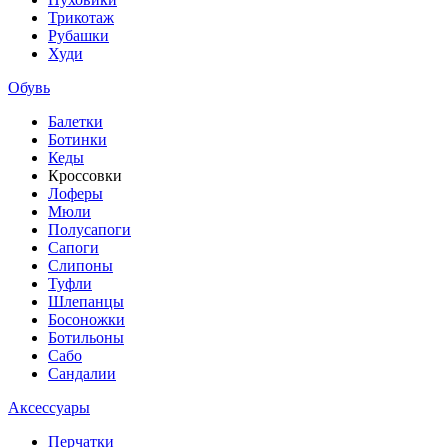
Трикотаж
Рубашки
Худи
Обувь
Балетки
Ботинки
Кеды
Кроссовки
Лоферы
Мюли
Полусапоги
Сапоги
Слипоны
Туфли
Шлепанцы
Босоножки
Ботильоны
Сабо
Сандалии
Аксессуары
Перчатки