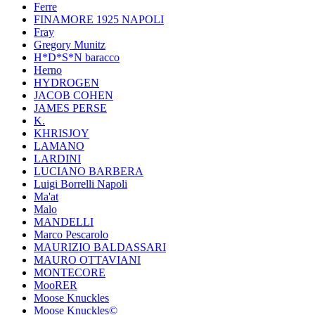
Ferre
FINAMORE 1925 NAPOLI
Fray
Gregory Munitz
H*D*S*N baracco
Herno
HYDROGEN
JACOB COHEN
JAMES PERSE
K.
KHRISJOY
LAMANO
LARDINI
LUCIANO BARBERA
Luigi Borrelli Napoli
Ma'at
Malo
MANDELLI
Marco Pescarolo
MAURIZIO BALDASSARI
MAURO OTTAVIANI
MONTECORE
MooRER
Moose Knuckles
Moose Knuckles©️