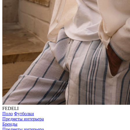
FEDELI
Поло
Футболки
Предметы интерьера
Бренды
Предметы интерьера