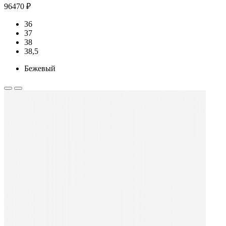
96470 ₽
36
37
38
38,5
Бежевый