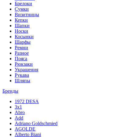
Брелоки
Сумки
Визитницы
Кепки
Шапки
Носки
Косынки
Шарфы
Ремни
Разное
Пояса
Рюкзаки
Украшения
Рукава
Шляпы
Бренды
1972 DESA
3x1
Abro
Add
Adriano Goldschmied
AGOLDE
Alberto Biani