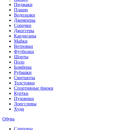
Пиджаки
Плащи
Водолазки
Джемперы
Сорочки
Джоггеры
Кардиганы
Майки
Ветровки
Футболки
Шорты
Поло
Бомберы
Рубашки
Свитшоты
Толстовки
Спортивные брюки
Куртки
Пуховики
Лонгсливы
Худи
Обувь
Слипоны