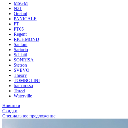
MSGM
N21
Orciani
PANICALE
PT
PT05
Regent
RICHMOND
Santoni
Sartorio
Schiatti
SONRISA
Stetson
SVEVO
Theory
TOMBOLINI
tramarossa
Truzzi
Waterville
Новинки
Скидки
Специальное предложение