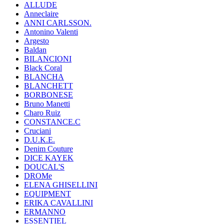
ALLUDE
Anneclaire
ANNI CARLSSON.
Antonino Valenti
Argesto
Baldan
BILANCIONI
Black Coral
BLANCHA
BLANCHETT
BORBONESE
Bruno Manetti
Charo Ruiz
CONSTANCE.C
Cruciani
D.U.K.E.
Denim Couture
DICE KAYEK
DOUCAL'S
DROMe
ELENA GHISELLINI
EQUIPMENT
ERIKA CAVALLINI
ERMANNO
ESSENTIEL