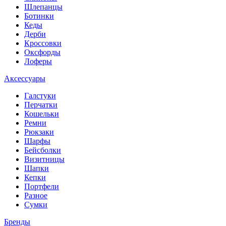
Шлепанцы
Ботинки
Кеды
Дерби
Кроссовки
Оксфорды
Лоферы
Аксессуары
Галстуки
Перчатки
Кошельки
Ремни
Рюкзаки
Шарфы
Бейсболки
Визитницы
Шапки
Кепки
Портфели
Разное
Сумки
Бренды