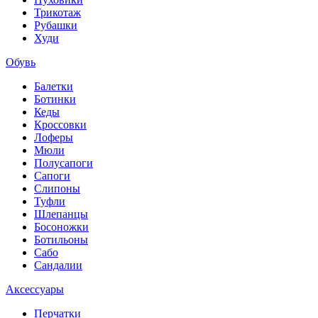
Трикотаж
Рубашки
Худи
Обувь
Балетки
Ботинки
Кеды
Кроссовки
Лоферы
Мюли
Полусапоги
Сапоги
Слипоны
Туфли
Шлепанцы
Босоножки
Ботильоны
Сабо
Сандалии
Аксессуары
Перчатки