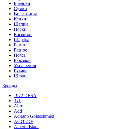
Брелоки
Сумки
Визитницы
Кепки
Шапки
Носки
Косынки
Шарфы
Ремни
Разное
Пояса
Рюкзаки
Украшения
Рукава
Шляпы
Бренды
1972 DESA
3x1
Abro
Add
Adriano Goldschmied
AGOLDE
Alberto Biani