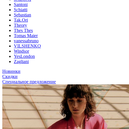
Santoni
Schiatti
Sebastian
Tak.Ori
Theory
Thes Thes
Tomas Maier
vanessabruno
VILSHENKO
Windsor
YesLondon
Zagliani
Новинки
Скидки
Специальное предложение