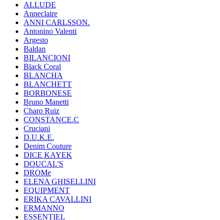
ALLUDE
Anneclaire
ANNI CARLSSON.
Antonino Valenti
Argesto
Baldan
BILANCIONI
Black Coral
BLANCHA
BLANCHETT
BORBONESE
Bruno Manetti
Charo Ruiz
CONSTANCE.C
Cruciani
D.U.K.E.
Denim Couture
DICE KAYEK
DOUCAL'S
DROMe
ELENA GHISELLINI
EQUIPMENT
ERIKA CAVALLINI
ERMANNO
ESSENTIEL