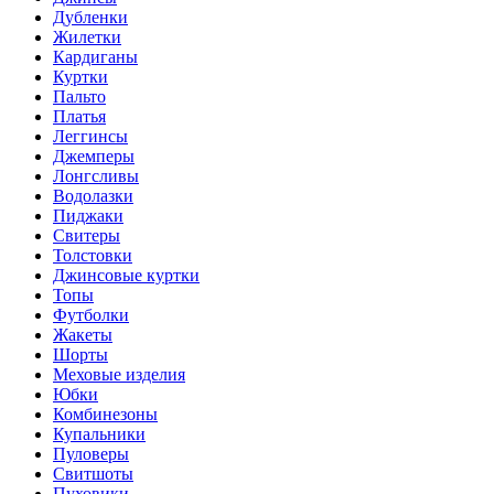
Дубленки
Жилетки
Кардиганы
Куртки
Пальто
Платья
Леггинсы
Джемперы
Лонгсливы
Водолазки
Пиджаки
Свитеры
Толстовки
Джинсовые куртки
Топы
Футболки
Жакеты
Шорты
Меховые изделия
Юбки
Комбинезоны
Купальники
Пуловеры
Свитшоты
Пуховики