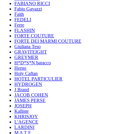
FABIANO RICCI
Fabio Gavazzi
Faith
FEDELI
Ferre
FLASHIN
FORTE COUTURE
FORTE DEI MARMI COUTURE
Giuliana Teso
GRAVITEIGHT
GREYMER
H*D*S*N baracco
Herno
Holy Caftan
HOTEL PARTICULIER
HYDROGEN
J Brand
JACOB COHEN
JAMES PERSE
JOSEPH
Kalliste
KHRISJOY
L'AGENCE
LARDINI
M A T E