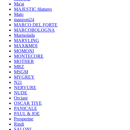
Ma'at
MAJESTIC filatures
Malo
manzoni24
MARCO DEL FORTE
MARCOBOLOGNA
Marmolada
MARYLING
MAX&MOI
MOMONI
MONTECORE
MOTHER
MRZ
MSGM
MYGREY
N21
NERVURE
NUDE
Orciani
OSCAR TIYE
PANICALE
PAUL & JOE
Prosperine
Rindi
SALONI