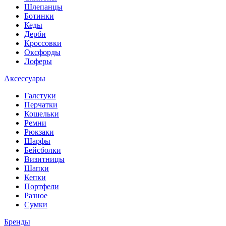
Шлепанцы
Ботинки
Кеды
Дерби
Кроссовки
Оксфорды
Лоферы
Аксессуары
Галстуки
Перчатки
Кошельки
Ремни
Рюкзаки
Шарфы
Бейсболки
Визитницы
Шапки
Кепки
Портфели
Разное
Сумки
Бренды