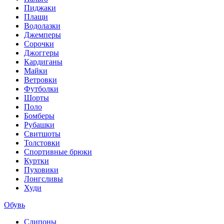
Пиджаки
Плащи
Водолазки
Джемперы
Сорочки
Джоггеры
Кардиганы
Майки
Ветровки
Футболки
Шорты
Поло
Бомберы
Рубашки
Свитшоты
Толстовки
Спортивные брюки
Куртки
Пуховики
Лонгсливы
Худи
Обувь
Слипоны