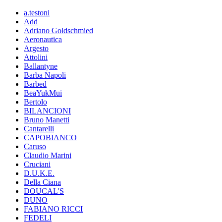
a.testoni
Add
Adriano Goldschmied
Aeronautica
Argesto
Attolini
Ballantyne
Barba Napoli
Barbed
BeaYukMui
Bertolo
BILANCIONI
Bruno Manetti
Cantarelli
CAPOBIANCO
Caruso
Claudio Marini
Cruciani
D.U.K.E.
Della Ciana
DOUCAL'S
DUNO
FABIANO RICCI
FEDELI