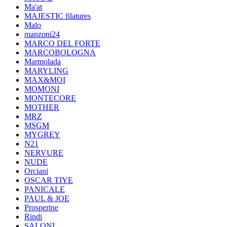
Ma'at
MAJESTIC filatures
Malo
manzoni24
MARCO DEL FORTE
MARCOBOLOGNA
Marmolada
MARYLING
MAX&MOI
MOMONI
MONTECORE
MOTHER
MRZ
MSGM
MYGREY
N21
NERVURE
NUDE
Orciani
OSCAR TIYE
PANICALE
PAUL & JOE
Prosperine
Rindi
SALONI