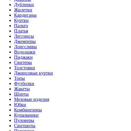
Дубленки
Жилетки
Кардиганы
Куртки
Пальто
Платья
Леггинсы
Джемперы
Лонгсливы
Водолазки
Пиджаки
Свитеры
Толстовки
Джинсовые куртки
Топы
Футболки
Жакеты
Шорты
Меховые изделия
Юбки
Комбинезоны
Купальники
Пуловеры
Свитшоты
Пуховики