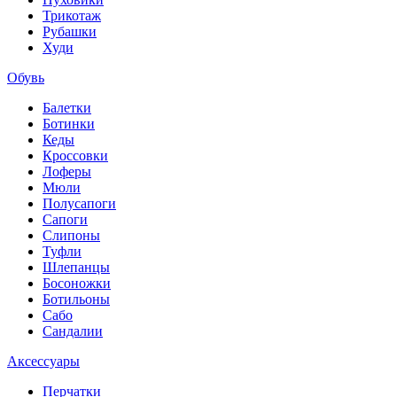
Трикотаж
Рубашки
Худи
Обувь
Балетки
Ботинки
Кеды
Кроссовки
Лоферы
Мюли
Полусапоги
Сапоги
Слипоны
Туфли
Шлепанцы
Босоножки
Ботильоны
Сабо
Сандалии
Аксессуары
Перчатки