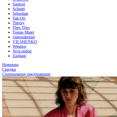
Santoni
Schiatti
Sebastian
Tak.Ori
Theory
Thes Thes
Tomas Maier
vanessabruno
VILSHENKO
Windsor
YesLondon
Zagliani
Новинки
Скидки
Специальное предложение