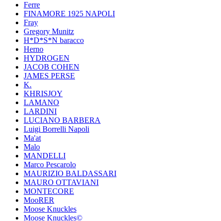
Ferre
FINAMORE 1925 NAPOLI
Fray
Gregory Munitz
H*D*S*N baracco
Herno
HYDROGEN
JACOB COHEN
JAMES PERSE
K.
KHRISJOY
LAMANO
LARDINI
LUCIANO BARBERA
Luigi Borrelli Napoli
Ma'at
Malo
MANDELLI
Marco Pescarolo
MAURIZIO BALDASSARI
MAURO OTTAVIANI
MONTECORE
MooRER
Moose Knuckles
Moose Knuckles©️