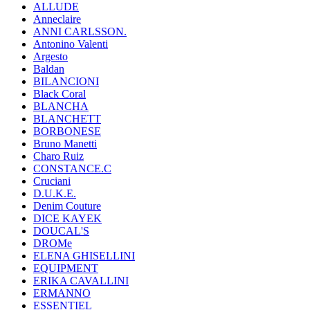
ALLUDE
Anneclaire
ANNI CARLSSON.
Antonino Valenti
Argesto
Baldan
BILANCIONI
Black Coral
BLANCHA
BLANCHETT
BORBONESE
Bruno Manetti
Charo Ruiz
CONSTANCE.C
Cruciani
D.U.K.E.
Denim Couture
DICE KAYEK
DOUCAL'S
DROMe
ELENA GHISELLINI
EQUIPMENT
ERIKA CAVALLINI
ERMANNO
ESSENTIEL