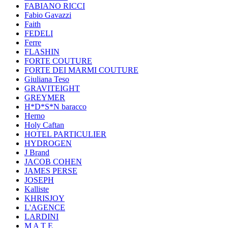
FABIANO RICCI
Fabio Gavazzi
Faith
FEDELI
Ferre
FLASHIN
FORTE COUTURE
FORTE DEI MARMI COUTURE
Giuliana Teso
GRAVITEIGHT
GREYMER
H*D*S*N baracco
Herno
Holy Caftan
HOTEL PARTICULIER
HYDROGEN
J Brand
JACOB COHEN
JAMES PERSE
JOSEPH
Kalliste
KHRISJOY
L'AGENCE
LARDINI
M A T E