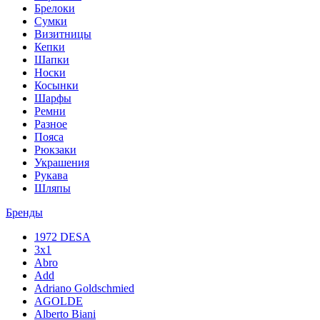
Брелоки
Сумки
Визитницы
Кепки
Шапки
Носки
Косынки
Шарфы
Ремни
Разное
Пояса
Рюкзаки
Украшения
Рукава
Шляпы
Бренды
1972 DESA
3x1
Abro
Add
Adriano Goldschmied
AGOLDE
Alberto Biani