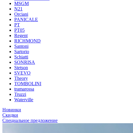
MSGM
N21
Orciani
PANICALE
PT
PT05
Regent
RICHMOND
Santoni
Sartorio
Schiatti
SONRISA
Stetson
SVEVO
Theory
TOMBOLINI
tramarossa
Truzzi
Waterville
Новинки
Скидки
Специальное предложение