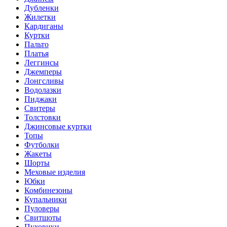
Дубленки
Жилетки
Кардиганы
Куртки
Пальто
Платья
Леггинсы
Джемперы
Лонгсливы
Водолазки
Пиджаки
Свитеры
Толстовки
Джинсовые куртки
Топы
Футболки
Жакеты
Шорты
Меховые изделия
Юбки
Комбинезоны
Купальники
Пуловеры
Свитшоты
Пуховики