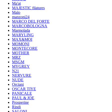
Ma'at
MAJESTIC filatures
Malo
manzoni24
MARCO DEL FORTE
MARCOBOLOGNA
Marmolada
MARYLING
MAX&MOI
MOMONI
MONTECORE
MOTHER
MRZ
MSGM
MYGREY
N21
NERVURE
NUDE
Orciani
OSCAR TIYE
PANICALE
PAUL & JOE
Prosperine
Rindi
SALONI