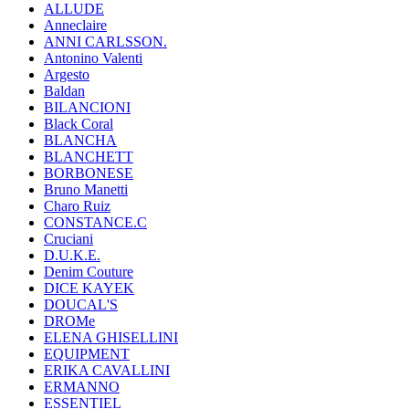
ALLUDE
Anneclaire
ANNI CARLSSON.
Antonino Valenti
Argesto
Baldan
BILANCIONI
Black Coral
BLANCHA
BLANCHETT
BORBONESE
Bruno Manetti
Charo Ruiz
CONSTANCE.C
Cruciani
D.U.K.E.
Denim Couture
DICE KAYEK
DOUCAL'S
DROMe
ELENA GHISELLINI
EQUIPMENT
ERIKA CAVALLINI
ERMANNO
ESSENTIEL