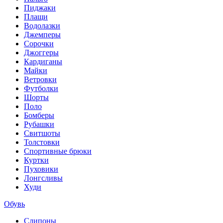
Пиджаки
Плащи
Водолазки
Джемперы
Сорочки
Джоггеры
Кардиганы
Майки
Ветровки
Футболки
Шорты
Поло
Бомберы
Рубашки
Свитшоты
Толстовки
Спортивные брюки
Куртки
Пуховики
Лонгсливы
Худи
Обувь
Слипоны