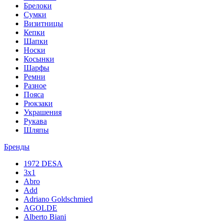
Брелоки
Сумки
Визитницы
Кепки
Шапки
Носки
Косынки
Шарфы
Ремни
Разное
Пояса
Рюкзаки
Украшения
Рукава
Шляпы
Бренды
1972 DESA
3x1
Abro
Add
Adriano Goldschmied
AGOLDE
Alberto Biani