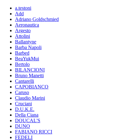
a.testoni
Add
Adriano Goldschmied
Aeronautica
Argesto
Attolini
Ballantyne
Barba Napoli
Barbed
BeaYukMui
Bertolo
BILANCIONI
Bruno Manetti
Cantarelli
CAPOBIANCO
Caruso
Claudio Marini
Cruciani
D.U.K.E.
Della Ciana
DOUCAL'S
DUNO
FABIANO RICCI
FEDELI