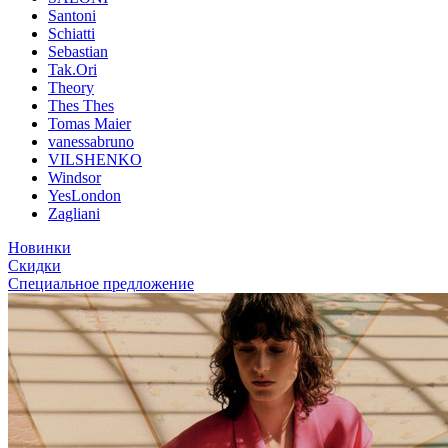
Santoni
Schiatti
Sebastian
Tak.Ori
Theory
Thes Thes
Tomas Maier
vanessabruno
VILSHENKO
Windsor
YesLondon
Zagliani
Новинки
Скидки
Специальное предложение