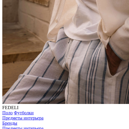
FEDELI
Поло
Футболки
Предметы интерьера
Бренды
Предметы интерьера