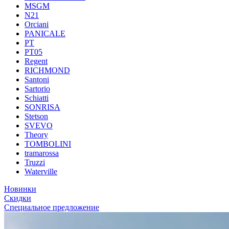
MSGM
N21
Orciani
PANICALE
PT
PT05
Regent
RICHMOND
Santoni
Sartorio
Schiatti
SONRISA
Stetson
SVEVO
Theory
TOMBOLINI
tramarossa
Truzzi
Waterville
Новинки
Скидки
Специальное предложение