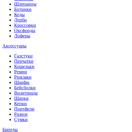
Шлепанцы
Ботинки
Кеды
Дерби
Кроссовки
Оксфорды
Лоферы
Аксессуары
Галстуки
Перчатки
Кошельки
Ремни
Рюкзаки
Шарфы
Бейсболки
Визитницы
Шапки
Кепки
Портфели
Разное
Сумки
Бренды