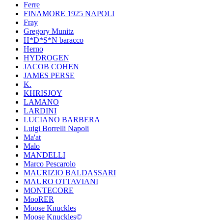
Ferre
FINAMORE 1925 NAPOLI
Fray
Gregory Munitz
H*D*S*N baracco
Herno
HYDROGEN
JACOB COHEN
JAMES PERSE
K.
KHRISJOY
LAMANO
LARDINI
LUCIANO BARBERA
Luigi Borrelli Napoli
Ma'at
Malo
MANDELLI
Marco Pescarolo
MAURIZIO BALDASSARI
MAURO OTTAVIANI
MONTECORE
MooRER
Moose Knuckles
Moose Knuckles©️