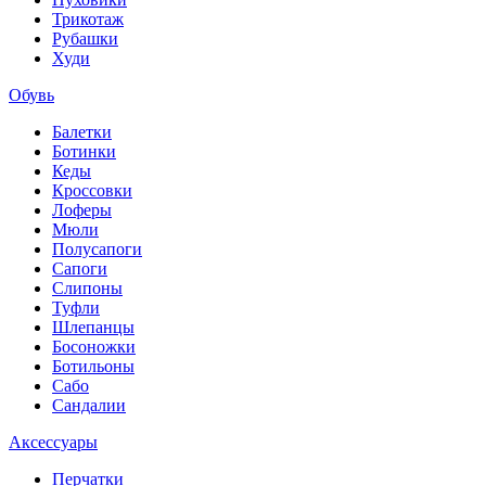
Трикотаж
Рубашки
Худи
Обувь
Балетки
Ботинки
Кеды
Кроссовки
Лоферы
Мюли
Полусапоги
Сапоги
Слипоны
Туфли
Шлепанцы
Босоножки
Ботильоны
Сабо
Сандалии
Аксессуары
Перчатки