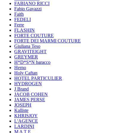
FABIANO RICCI
Fabio Gavazzi
Faith
FEDELI
Ferre
FLASHIN
FORTE COUTURE
FORTE DEI MARMI COUTURE
Giuliana Teso
GRAVITEIGHT
GREYMER
H*D*S*N baracco
Herno
Holy Caftan
HOTEL PARTICULIER
HYDROGEN
J Brand
JACOB COHEN
JAMES PERSE
JOSEPH
Kalliste
KHRISJOY
L'AGENCE
LARDINI
M A T E