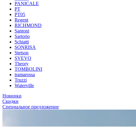
PANICALE
PT
PT05
Regent
RICHMOND
Santoni
Sartorio
Schiatti
SONRISA
Stetson
SVEVO
Theory
TOMBOLINI
tramarossa
Truzzi
Waterville
Новинки
Скидки
Специальное предложение