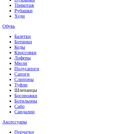
Трикотаж
Рубашки
Худи
Обувь
Балетки
Ботинки
Кеды
Кроссовки
Лоферы
Мюли
Полусапоги
Сапоги
Слипоны
Туфли
Шлепанцы
Босоножки
Ботильоны
Сабо
Сандалии
Аксессуары
Перчатки