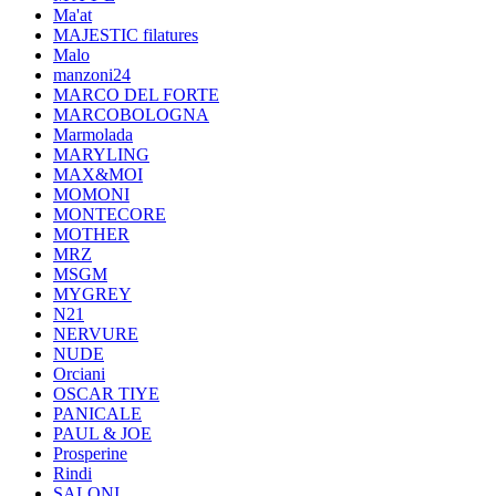
Ma'at
MAJESTIC filatures
Malo
manzoni24
MARCO DEL FORTE
MARCOBOLOGNA
Marmolada
MARYLING
MAX&MOI
MOMONI
MONTECORE
MOTHER
MRZ
MSGM
MYGREY
N21
NERVURE
NUDE
Orciani
OSCAR TIYE
PANICALE
PAUL & JOE
Prosperine
Rindi
SALONI