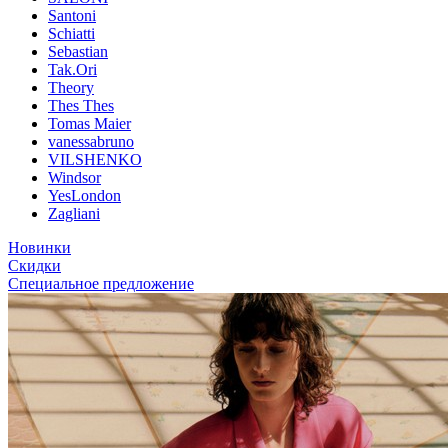
Santoni
Schiatti
Sebastian
Tak.Ori
Theory
Thes Thes
Tomas Maier
vanessabruno
VILSHENKO
Windsor
YesLondon
Zagliani
Новинки
Скидки
Специальное предложение