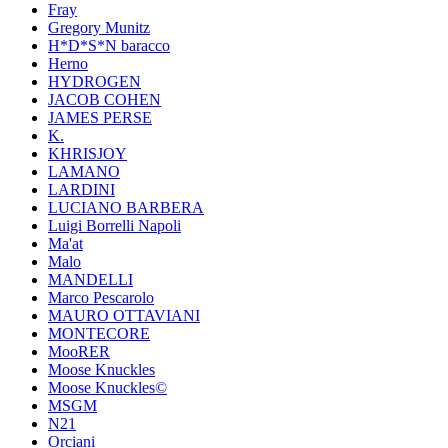
Fray
Gregory Munitz
H*D*S*N baracco
Herno
HYDROGEN
JACOB COHEN
JAMES PERSE
K.
KHRISJOY
LAMANO
LARDINI
LUCIANO BARBERA
Luigi Borrelli Napoli
Ma'at
Malo
MANDELLI
Marco Pescarolo
MAURO OTTAVIANI
MONTECORE
MooRER
Moose Knuckles
Moose Knuckles©️
MSGM
N21
Orciani