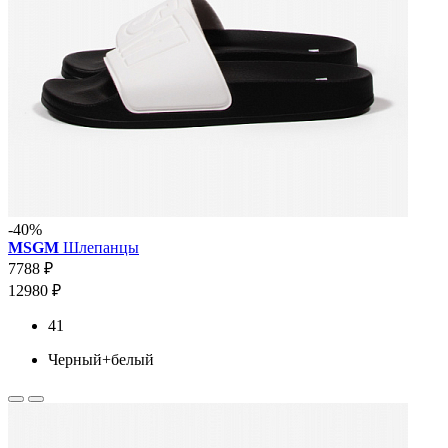
-40%
MSGM
Шлепанцы
7788 ₽
12980 ₽
41
Черный+белый