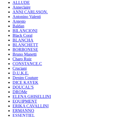
ALLUDE
Anneclaire
ANNI CARLSSON.
Antonino Valenti
Argesto
Baldan
BILANCIONI
Black Coral
BLANCHA
BLANCHETT
BORBONESE
Bruno Manetti
Charo Ruiz
CONSTANCE.C
Cruciani
D.U.K.E.
Denim Couture
DICE KAYEK
DOUCAL'S
DROMe
ELENA GHISELLINI
EQUIPMENT
ERIKA CAVALLINI
ERMANNO
ESSENTIEL