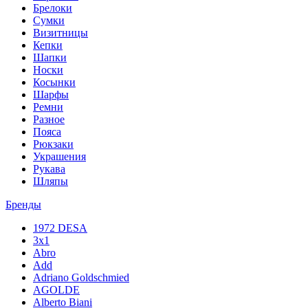
Брелоки
Сумки
Визитницы
Кепки
Шапки
Носки
Косынки
Шарфы
Ремни
Разное
Пояса
Рюкзаки
Украшения
Рукава
Шляпы
Бренды
1972 DESA
3x1
Abro
Add
Adriano Goldschmied
AGOLDE
Alberto Biani