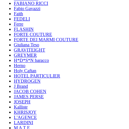
FABIANO RICCI
Fabio Gavazzi
Faith
FEDELI
Ferre
FLASHIN
FORTE COUTURE
FORTE DEI MARMI COUTURE
Giuliana Teso
GRAVITEIGHT
GREYMER
H*D*S*N baracco
Herno
Holy Caftan
HOTEL PARTICULIER
HYDROGEN
J Brand
JACOB COHEN
JAMES PERSE
JOSEPH
Kalliste
KHRISJOY
L'AGENCE
LARDINI
M A T E