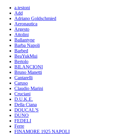
a.testoni
Add
Adriano Goldschmied
Aeronautica
Argesto
Attolini
Ballantyne
Barba Napoli
Barbed
BeaYukMui
Bertolo
BILANCIONI
Bruno Manetti
Cantarelli
Caruso
Claudio Marini
Cruciani
D.U.K.E.
Della Ciana
DOUCAL'S
DUNO
FEDELI
Ferre
FINAMORE 1925 NAPOLI