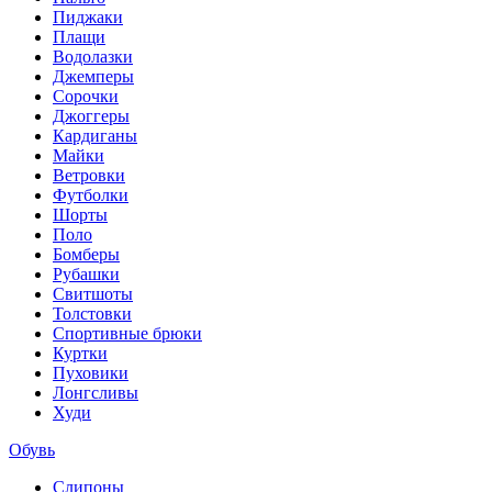
Пиджаки
Плащи
Водолазки
Джемперы
Сорочки
Джоггеры
Кардиганы
Майки
Ветровки
Футболки
Шорты
Поло
Бомберы
Рубашки
Свитшоты
Толстовки
Спортивные брюки
Куртки
Пуховики
Лонгсливы
Худи
Обувь
Слипоны