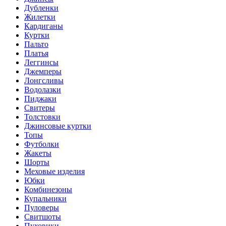
Дубленки
Жилетки
Кардиганы
Куртки
Пальто
Платья
Леггинсы
Джемперы
Лонгсливы
Водолазки
Пиджаки
Свитеры
Толстовки
Джинсовые куртки
Топы
Футболки
Жакеты
Шорты
Меховые изделия
Юбки
Комбинезоны
Купальники
Пуловеры
Свитшоты
Пуховики