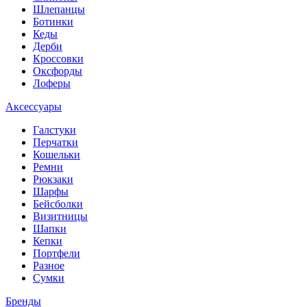
Шлепанцы
Ботинки
Кеды
Дерби
Кроссовки
Оксфорды
Лоферы
Аксессуары
Галстуки
Перчатки
Кошельки
Ремни
Рюкзаки
Шарфы
Бейсболки
Визитницы
Шапки
Кепки
Портфели
Разное
Сумки
Бренды