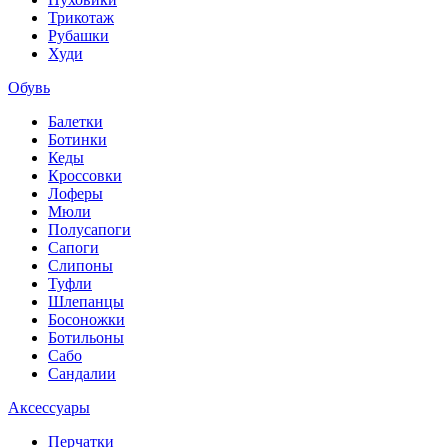
Трикотаж
Рубашки
Худи
Обувь
Балетки
Ботинки
Кеды
Кроссовки
Лоферы
Мюли
Полусапоги
Сапоги
Слипоны
Туфли
Шлепанцы
Босоножки
Ботильоны
Сабо
Сандалии
Аксессуары
Перчатки