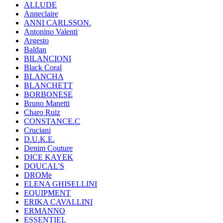
ALLUDE
Anneclaire
ANNI CARLSSON.
Antonino Valenti
Argesto
Baldan
BILANCIONI
Black Coral
BLANCHA
BLANCHETT
BORBONESE
Bruno Manetti
Charo Ruiz
CONSTANCE.C
Cruciani
D.U.K.E.
Denim Couture
DICE KAYEK
DOUCAL'S
DROMe
ELENA GHISELLINI
EQUIPMENT
ERIKA CAVALLINI
ERMANNO
ESSENTIEL