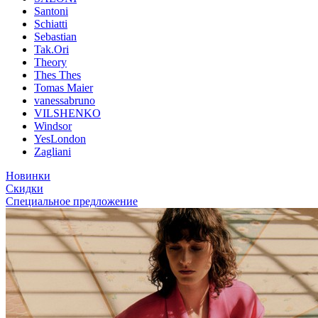
Santoni
Schiatti
Sebastian
Tak.Ori
Theory
Thes Thes
Tomas Maier
vanessabruno
VILSHENKO
Windsor
YesLondon
Zagliani
Новинки
Скидки
Специальное предложение