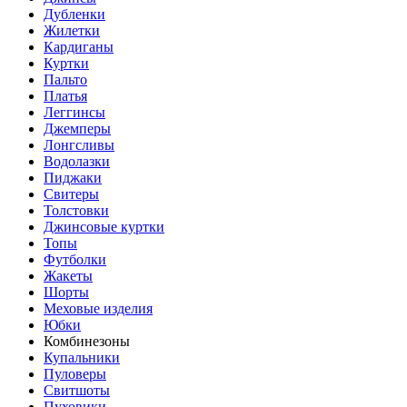
Дубленки
Жилетки
Кардиганы
Куртки
Пальто
Платья
Леггинсы
Джемперы
Лонгсливы
Водолазки
Пиджаки
Свитеры
Толстовки
Джинсовые куртки
Топы
Футболки
Жакеты
Шорты
Меховые изделия
Юбки
Комбинезоны
Купальники
Пуловеры
Свитшоты
Пуховики