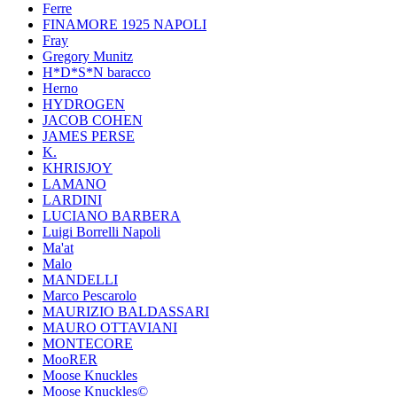
Ferre
FINAMORE 1925 NAPOLI
Fray
Gregory Munitz
H*D*S*N baracco
Herno
HYDROGEN
JACOB COHEN
JAMES PERSE
K.
KHRISJOY
LAMANO
LARDINI
LUCIANO BARBERA
Luigi Borrelli Napoli
Ma'at
Malo
MANDELLI
Marco Pescarolo
MAURIZIO BALDASSARI
MAURO OTTAVIANI
MONTECORE
MooRER
Moose Knuckles
Moose Knuckles©️