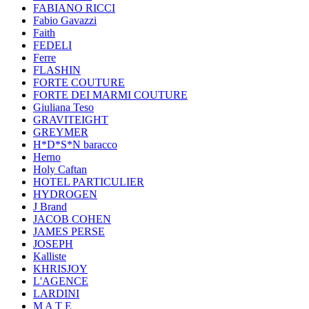
FABIANO RICCI
Fabio Gavazzi
Faith
FEDELI
Ferre
FLASHIN
FORTE COUTURE
FORTE DEI MARMI COUTURE
Giuliana Teso
GRAVITEIGHT
GREYMER
H*D*S*N baracco
Herno
Holy Caftan
HOTEL PARTICULIER
HYDROGEN
J Brand
JACOB COHEN
JAMES PERSE
JOSEPH
Kalliste
KHRISJOY
L'AGENCE
LARDINI
M A T E