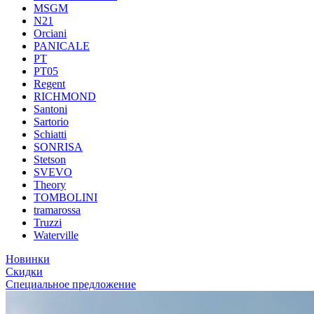
MSGM
N21
Orciani
PANICALE
PT
PT05
Regent
RICHMOND
Santoni
Sartorio
Schiatti
SONRISA
Stetson
SVEVO
Theory
TOMBOLINI
tramarossa
Truzzi
Waterville
Новинки
Скидки
Специальное предложение