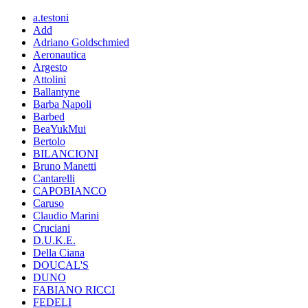
a.testoni
Add
Adriano Goldschmied
Aeronautica
Argesto
Attolini
Ballantyne
Barba Napoli
Barbed
BeaYukMui
Bertolo
BILANCIONI
Bruno Manetti
Cantarelli
CAPOBIANCO
Caruso
Claudio Marini
Cruciani
D.U.K.E.
Della Ciana
DOUCAL'S
DUNO
FABIANO RICCI
FEDELI