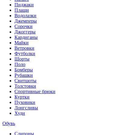
Пиджаки
Плащи
Водолазки
Джемперы
Сорочки
Джоггеры
Кардиганы
Майки
Ветровки
Футболки
Шорты
Поло
Бомберы
Рубашки
Свитшоты
Толстовки
Спортивные брюки
Куртки
Пуховики
Лонгсливы
Худи
Обувь
Слипоны