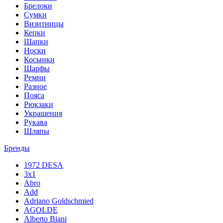
Брелоки
Сумки
Визитницы
Кепки
Шапки
Носки
Косынки
Шарфы
Ремни
Разное
Пояса
Рюкзаки
Украшения
Рукава
Шляпы
Бренды
1972 DESA
3x1
Abro
Add
Adriano Goldschmied
AGOLDE
Alberto Biani