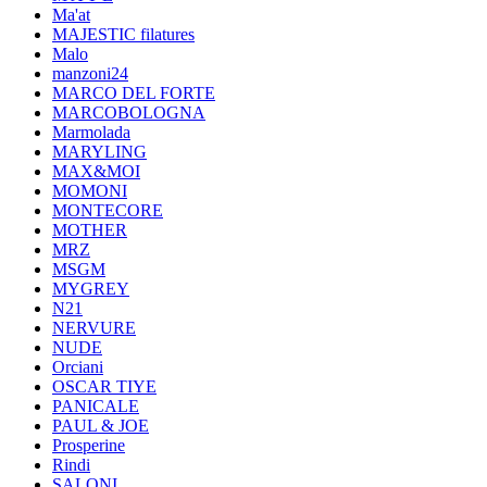
Ma'at
MAJESTIC filatures
Malo
manzoni24
MARCO DEL FORTE
MARCOBOLOGNA
Marmolada
MARYLING
MAX&MOI
MOMONI
MONTECORE
MOTHER
MRZ
MSGM
MYGREY
N21
NERVURE
NUDE
Orciani
OSCAR TIYE
PANICALE
PAUL & JOE
Prosperine
Rindi
SALONI