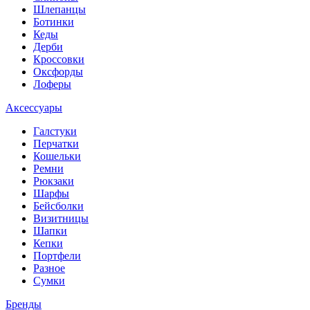
Шлепанцы
Ботинки
Кеды
Дерби
Кроссовки
Оксфорды
Лоферы
Аксессуары
Галстуки
Перчатки
Кошельки
Ремни
Рюкзаки
Шарфы
Бейсболки
Визитницы
Шапки
Кепки
Портфели
Разное
Сумки
Бренды