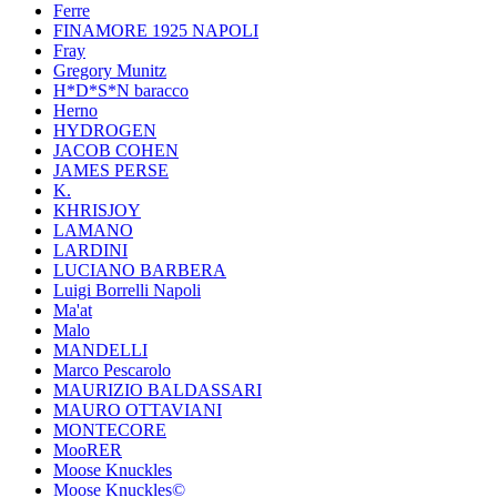
Ferre
FINAMORE 1925 NAPOLI
Fray
Gregory Munitz
H*D*S*N baracco
Herno
HYDROGEN
JACOB COHEN
JAMES PERSE
K.
KHRISJOY
LAMANO
LARDINI
LUCIANO BARBERA
Luigi Borrelli Napoli
Ma'at
Malo
MANDELLI
Marco Pescarolo
MAURIZIO BALDASSARI
MAURO OTTAVIANI
MONTECORE
MooRER
Moose Knuckles
Moose Knuckles©️