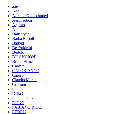
a.testoni
Add
Adriano Goldschmied
Aeronautica
Argesto
Attolini
Ballantyne
Barba Napoli
Barbed
BeaYukMui
Bertolo
BILANCIONI
Bruno Manetti
Cantarelli
CAPOBIANCO
Caruso
Claudio Marini
Cruciani
D.U.K.E.
Della Ciana
DOUCAL'S
DUNO
FABIANO RICCI
FEDELI