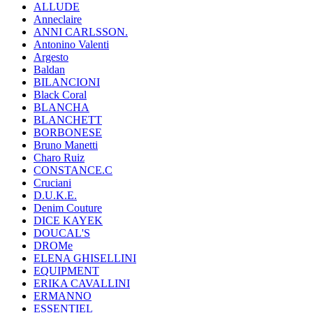
ALLUDE
Anneclaire
ANNI CARLSSON.
Antonino Valenti
Argesto
Baldan
BILANCIONI
Black Coral
BLANCHA
BLANCHETT
BORBONESE
Bruno Manetti
Charo Ruiz
CONSTANCE.C
Cruciani
D.U.K.E.
Denim Couture
DICE KAYEK
DOUCAL'S
DROMe
ELENA GHISELLINI
EQUIPMENT
ERIKA CAVALLINI
ERMANNO
ESSENTIEL