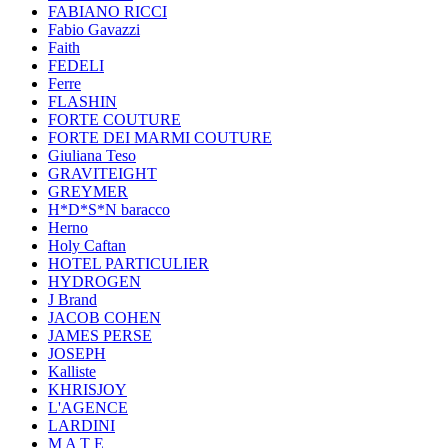
FABIANO RICCI
Fabio Gavazzi
Faith
FEDELI
Ferre
FLASHIN
FORTE COUTURE
FORTE DEI MARMI COUTURE
Giuliana Teso
GRAVITEIGHT
GREYMER
H*D*S*N baracco
Herno
Holy Caftan
HOTEL PARTICULIER
HYDROGEN
J Brand
JACOB COHEN
JAMES PERSE
JOSEPH
Kalliste
KHRISJOY
L'AGENCE
LARDINI
M A T E