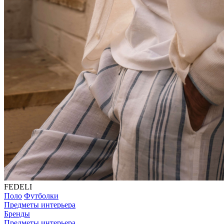
FEDELI
Поло
Футболки
Предметы интерьера
Бренды
Предметы интерьера