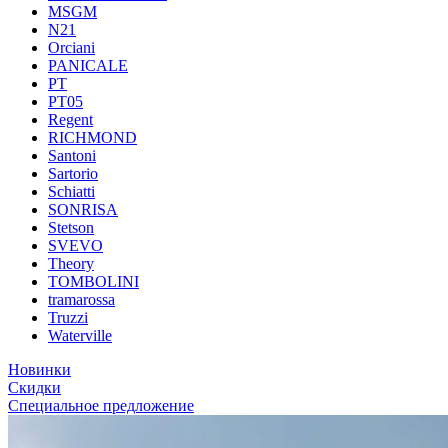
MSGM
N21
Orciani
PANICALE
PT
PT05
Regent
RICHMOND
Santoni
Sartorio
Schiatti
SONRISA
Stetson
SVEVO
Theory
TOMBOLINI
tramarossa
Truzzi
Waterville
Новинки
Скидки
Специальное предложение