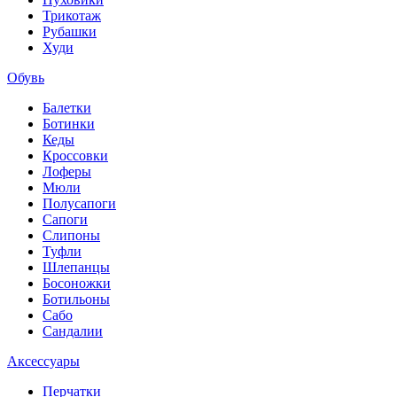
Трикотаж
Рубашки
Худи
Обувь
Балетки
Ботинки
Кеды
Кроссовки
Лоферы
Мюли
Полусапоги
Сапоги
Слипоны
Туфли
Шлепанцы
Босоножки
Ботильоны
Сабо
Сандалии
Аксессуары
Перчатки