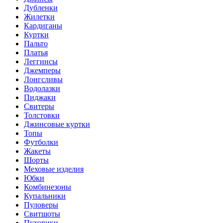
Дубленки
Жилетки
Кардиганы
Куртки
Пальто
Платья
Леггинсы
Джемперы
Лонгсливы
Водолазки
Пиджаки
Свитеры
Толстовки
Джинсовые куртки
Топы
Футболки
Жакеты
Шорты
Меховые изделия
Юбки
Комбинезоны
Купальники
Пуловеры
Свитшоты
Пуховики