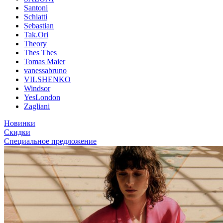
Santoni
Schiatti
Sebastian
Tak.Ori
Theory
Thes Thes
Tomas Maier
vanessabruno
VILSHENKO
Windsor
YesLondon
Zagliani
Новинки
Скидки
Специальное предложение