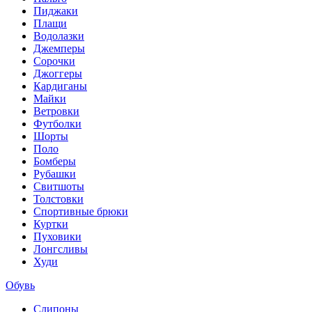
Пиджаки
Плащи
Водолазки
Джемперы
Сорочки
Джоггеры
Кардиганы
Майки
Ветровки
Футболки
Шорты
Поло
Бомберы
Рубашки
Свитшоты
Толстовки
Спортивные брюки
Куртки
Пуховики
Лонгсливы
Худи
Обувь
Слипоны