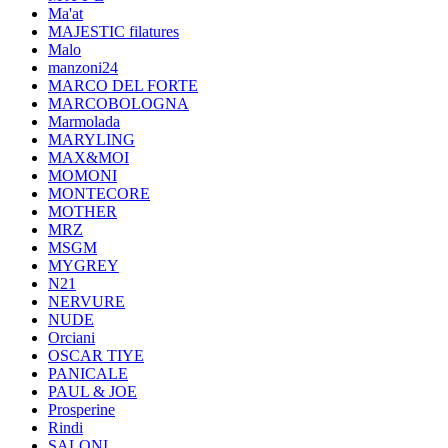
Ma'at
MAJESTIC filatures
Malo
manzoni24
MARCO DEL FORTE
MARCOBOLOGNA
Marmolada
MARYLING
MAX&MOI
MOMONI
MONTECORE
MOTHER
MRZ
MSGM
MYGREY
N21
NERVURE
NUDE
Orciani
OSCAR TIYE
PANICALE
PAUL & JOE
Prosperine
Rindi
SALONI