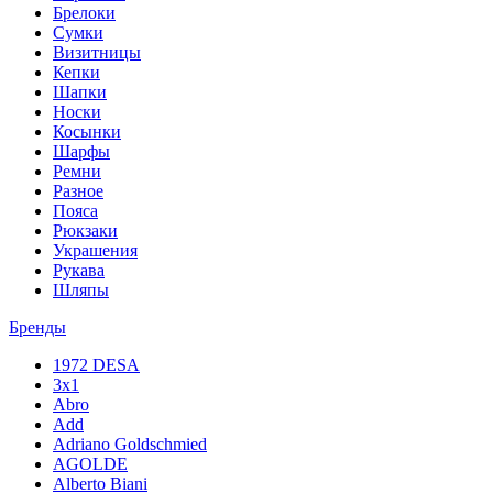
Брелоки
Сумки
Визитницы
Кепки
Шапки
Носки
Косынки
Шарфы
Ремни
Разное
Пояса
Рюкзаки
Украшения
Рукава
Шляпы
Бренды
1972 DESA
3x1
Abro
Add
Adriano Goldschmied
AGOLDE
Alberto Biani