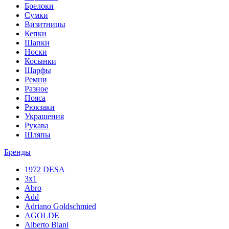
Брелоки
Сумки
Визитницы
Кепки
Шапки
Носки
Косынки
Шарфы
Ремни
Разное
Пояса
Рюкзаки
Украшения
Рукава
Шляпы
Бренды
1972 DESA
3x1
Abro
Add
Adriano Goldschmied
AGOLDE
Alberto Biani