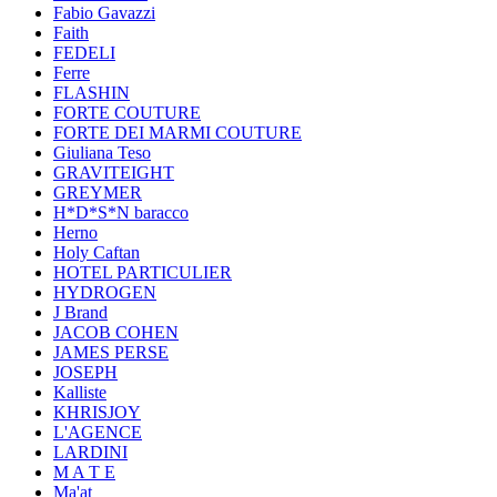
Fabio Gavazzi
Faith
FEDELI
Ferre
FLASHIN
FORTE COUTURE
FORTE DEI MARMI COUTURE
Giuliana Teso
GRAVITEIGHT
GREYMER
H*D*S*N baracco
Herno
Holy Caftan
HOTEL PARTICULIER
HYDROGEN
J Brand
JACOB COHEN
JAMES PERSE
JOSEPH
Kalliste
KHRISJOY
L'AGENCE
LARDINI
M A T E
Ma'at