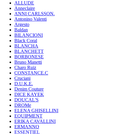
ALLUDE
Anneclaire
ANNI CARLSSON.
Antonino Valenti
Argesto
Baldan
BILANCIONI
Black Coral
BLANCHA
BLANCHETT
BORBONESE
Bruno Manetti
Charo Ruiz
CONSTANCE.C
Cruciani
D.U.K.E.
Denim Couture
DICE KAYEK
DOUCAL'S
DROMe
ELENA GHISELLINI
EQUIPMENT
ERIKA CAVALLINI
ERMANNO
ESSENTIEL