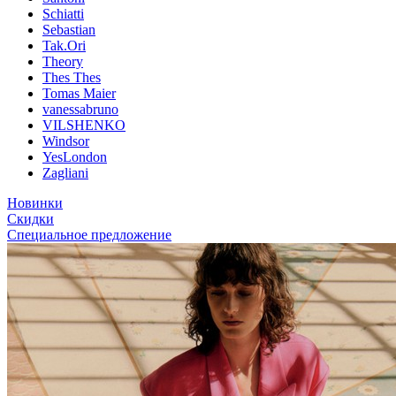
Schiatti
Sebastian
Tak.Ori
Theory
Thes Thes
Tomas Maier
vanessabruno
VILSHENKO
Windsor
YesLondon
Zagliani
Новинки
Скидки
Специальное предложение