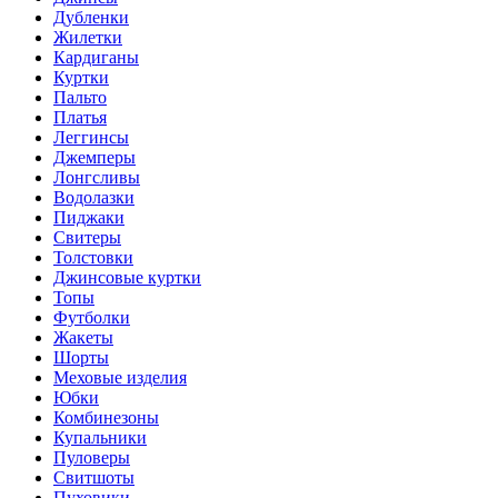
Дубленки
Жилетки
Кардиганы
Куртки
Пальто
Платья
Леггинсы
Джемперы
Лонгсливы
Водолазки
Пиджаки
Свитеры
Толстовки
Джинсовые куртки
Топы
Футболки
Жакеты
Шорты
Меховые изделия
Юбки
Комбинезоны
Купальники
Пуловеры
Свитшоты
Пуховики