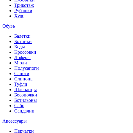
Трикотаж
Рубашки
Худи
Обувь
Балетки
Ботинки
Кеды
Кроссовки
Лоферы
Мюли
Полусапоги
Сапоги
Слипоны
Туфли
Шлепанцы
Босоножки
Ботильоны
Сабо
Сандалии
Аксессуары
Перчатки