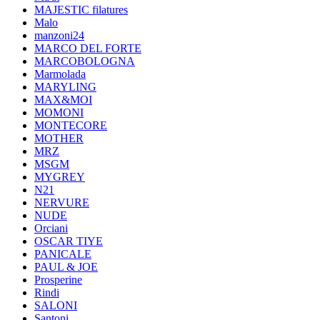
MAJESTIC filatures
Malo
manzoni24
MARCO DEL FORTE
MARCOBOLOGNA
Marmolada
MARYLING
MAX&MOI
MOMONI
MONTECORE
MOTHER
MRZ
MSGM
MYGREY
N21
NERVURE
NUDE
Orciani
OSCAR TIYE
PANICALE
PAUL & JOE
Prosperine
Rindi
SALONI
Santoni