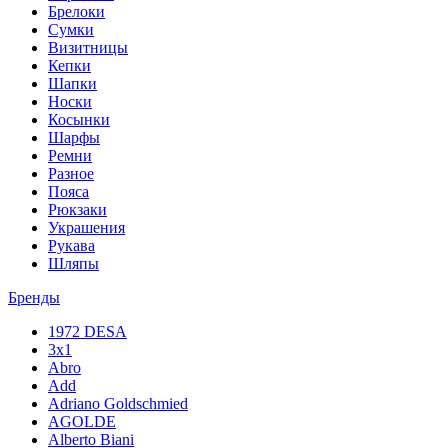
Брелоки
Сумки
Визитницы
Кепки
Шапки
Носки
Косынки
Шарфы
Ремни
Разное
Пояса
Рюкзаки
Украшения
Рукава
Шляпы
Бренды
1972 DESA
3x1
Abro
Add
Adriano Goldschmied
AGOLDE
Alberto Biani