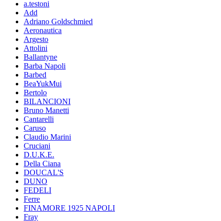
a.testoni
Add
Adriano Goldschmied
Aeronautica
Argesto
Attolini
Ballantyne
Barba Napoli
Barbed
BeaYukMui
Bertolo
BILANCIONI
Bruno Manetti
Cantarelli
Caruso
Claudio Marini
Cruciani
D.U.K.E.
Della Ciana
DOUCAL'S
DUNO
FEDELI
Ferre
FINAMORE 1925 NAPOLI
Fray