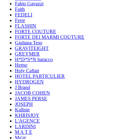
Fabio Gavazzi
Faith
FEDELI
Ferre
FLASHIN
FORTE COUTURE
FORTE DEI MARMI COUTURE
Giuliana Teso
GRAVITEIGHT
GREYMER
H*D*S*N baracco
Herno
Holy Caftan
HOTEL PARTICULIER
HYDROGEN
J Brand
JACOB COHEN
JAMES PERSE
JOSEPH
Kalliste
KHRISJOY
L'AGENCE
LARDINI
M A T E
Ma'at