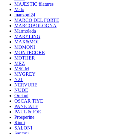
MAJESTIC filatures
Malo
manzoni24
MARCO DEL FORTE
MARCOBOLOGNA
Marmolada
MARYLING
MAX&MOI
MOMONI
MONTECORE
MOTHER
MRZ
MSGM
MYGREY
N21
NERVURE
NUDE
Orciani
OSCAR TIYE
PANICALE
PAUL & JOE
Prosperine
Rindi
SALONI
Santoni