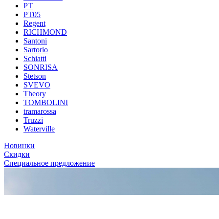
PT
PT05
Regent
RICHMOND
Santoni
Sartorio
Schiatti
SONRISA
Stetson
SVEVO
Theory
TOMBOLINI
tramarossa
Truzzi
Waterville
Новинки
Скидки
Специальное предложение