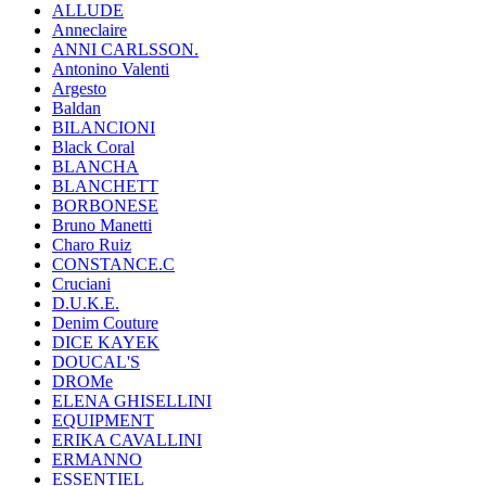
ALLUDE
Anneclaire
ANNI CARLSSON.
Antonino Valenti
Argesto
Baldan
BILANCIONI
Black Coral
BLANCHA
BLANCHETT
BORBONESE
Bruno Manetti
Charo Ruiz
CONSTANCE.C
Cruciani
D.U.K.E.
Denim Couture
DICE KAYEK
DOUCAL'S
DROMe
ELENA GHISELLINI
EQUIPMENT
ERIKA CAVALLINI
ERMANNO
ESSENTIEL