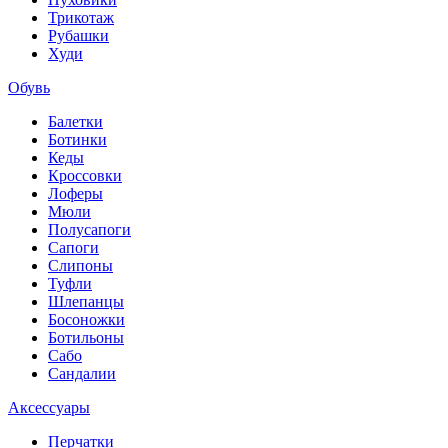
Трикотаж
Рубашки
Худи
Обувь
Балетки
Ботинки
Кеды
Кроссовки
Лоферы
Мюли
Полусапоги
Сапоги
Слипоны
Туфли
Шлепанцы
Босоножки
Ботильоны
Сабо
Сандалии
Аксессуары
Перчатки