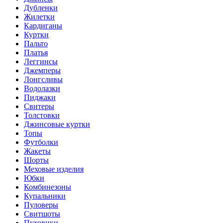
Дубленки
Жилетки
Кардиганы
Куртки
Пальто
Платья
Леггинсы
Джемперы
Лонгсливы
Водолазки
Пиджаки
Свитеры
Толстовки
Джинсовые куртки
Топы
Футболки
Жакеты
Шорты
Меховые изделия
Юбки
Комбинезоны
Купальники
Пуловеры
Свитшоты
Пуховики