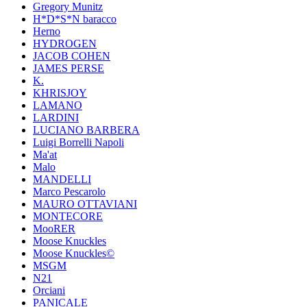
Gregory Munitz
H*D*S*N baracco
Herno
HYDROGEN
JACOB COHEN
JAMES PERSE
K.
KHRISJOY
LAMANO
LARDINI
LUCIANO BARBERA
Luigi Borrelli Napoli
Ma'at
Malo
MANDELLI
Marco Pescarolo
MAURO OTTAVIANI
MONTECORE
MooRER
Moose Knuckles
Moose Knuckles©️
MSGM
N21
Orciani
PANICALE