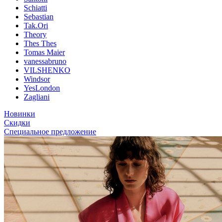
Schiatti
Sebastian
Tak.Ori
Theory
Thes Thes
Tomas Maier
vanessabruno
VILSHENKO
Windsor
YesLondon
Zagliani
Новинки
Скидки
Специальное предложение