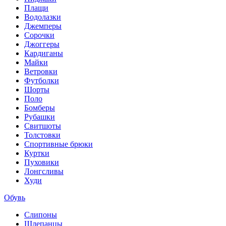
Плащи
Водолазки
Джемперы
Сорочки
Джоггеры
Кардиганы
Майки
Ветровки
Футболки
Шорты
Поло
Бомберы
Рубашки
Свитшоты
Толстовки
Спортивные брюки
Куртки
Пуховики
Лонгсливы
Худи
Обувь
Слипоны
Шлепанцы