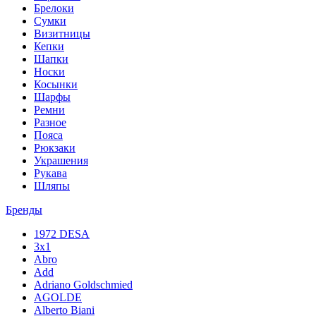
Брелоки
Сумки
Визитницы
Кепки
Шапки
Носки
Косынки
Шарфы
Ремни
Разное
Пояса
Рюкзаки
Украшения
Рукава
Шляпы
Бренды
1972 DESA
3x1
Abro
Add
Adriano Goldschmied
AGOLDE
Alberto Biani