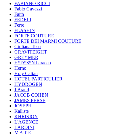
FABIANO RICCI
Fabio Gavazzi
Faith
FEDELI
Ferre
FLASHIN
FORTE COUTURE
FORTE DEI MARMI COUTURE
Giuliana Teso
GRAVITEIGHT
GREYMER
H*D*S*N baracco
Herno
Holy Caftan
HOTEL PARTICULIER
HYDROGEN
J Brand
JACOB COHEN
JAMES PERSE
JOSEPH
Kalliste
KHRISJOY
L'AGENCE
LARDINI
M A T E