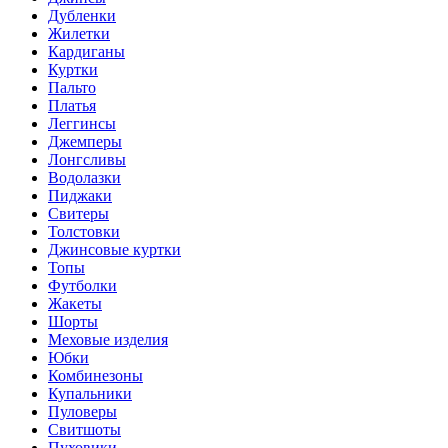
Дубленки
Жилетки
Кардиганы
Куртки
Пальто
Платья
Леггинсы
Джемперы
Лонгсливы
Водолазки
Пиджаки
Свитеры
Толстовки
Джинсовые куртки
Топы
Футболки
Жакеты
Шорты
Меховые изделия
Юбки
Комбинезоны
Купальники
Пуловеры
Свитшоты
Пуховики