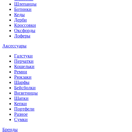
Шлепанцы
Ботинки
Кеды
Дерби
Кроссовки
Оксфорды
Лоферы
Аксессуары
Галстуки
Перчатки
Кошельки
Ремни
Рюкзаки
Шарфы
Бейсболки
Визитницы
Шапки
Кепки
Портфели
Разное
Сумки
Бренды