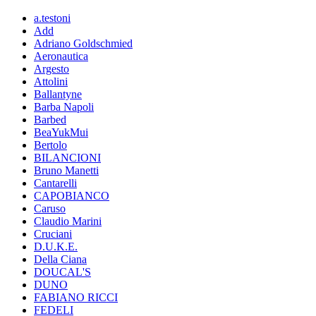
a.testoni
Add
Adriano Goldschmied
Aeronautica
Argesto
Attolini
Ballantyne
Barba Napoli
Barbed
BeaYukMui
Bertolo
BILANCIONI
Bruno Manetti
Cantarelli
CAPOBIANCO
Caruso
Claudio Marini
Cruciani
D.U.K.E.
Della Ciana
DOUCAL'S
DUNO
FABIANO RICCI
FEDELI