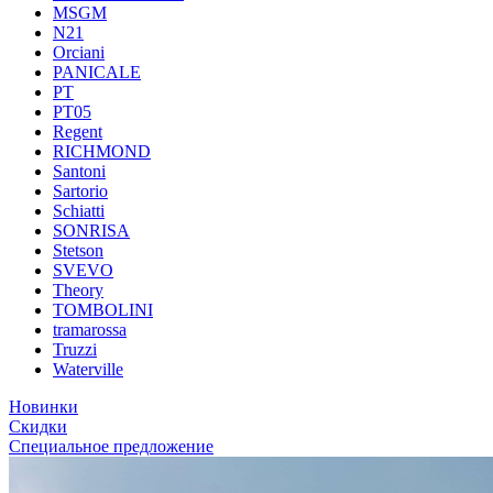
MSGM
N21
Orciani
PANICALE
PT
PT05
Regent
RICHMOND
Santoni
Sartorio
Schiatti
SONRISA
Stetson
SVEVO
Theory
TOMBOLINI
tramarossa
Truzzi
Waterville
Новинки
Скидки
Специальное предложение