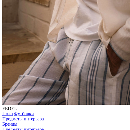
FEDELI
Поло
Футболки
Предметы интерьера
Бренды
Предметы интерьера