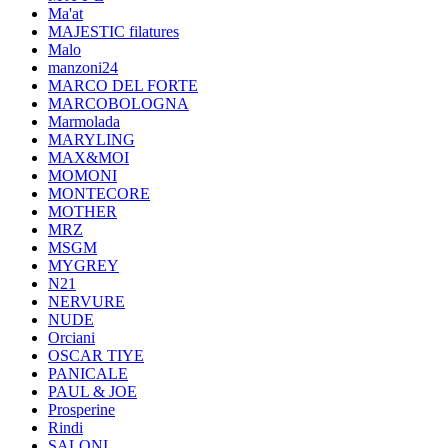
Ma'at
MAJESTIC filatures
Malo
manzoni24
MARCO DEL FORTE
MARCOBOLOGNA
Marmolada
MARYLING
MAX&MOI
MOMONI
MONTECORE
MOTHER
MRZ
MSGM
MYGREY
N21
NERVURE
NUDE
Orciani
OSCAR TIYE
PANICALE
PAUL & JOE
Prosperine
Rindi
SALONI