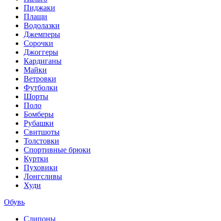
Пиджаки
Плащи
Водолазки
Джемперы
Сорочки
Джоггеры
Кардиганы
Майки
Ветровки
Футболки
Шорты
Поло
Бомберы
Рубашки
Свитшоты
Толстовки
Спортивные брюки
Куртки
Пуховики
Лонгсливы
Худи
Обувь
Слипоны