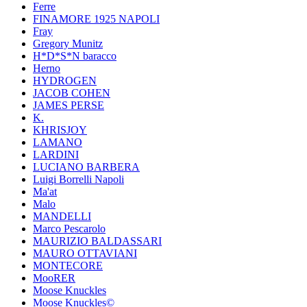
Ferre
FINAMORE 1925 NAPOLI
Fray
Gregory Munitz
H*D*S*N baracco
Herno
HYDROGEN
JACOB COHEN
JAMES PERSE
K.
KHRISJOY
LAMANO
LARDINI
LUCIANO BARBERA
Luigi Borrelli Napoli
Ma'at
Malo
MANDELLI
Marco Pescarolo
MAURIZIO BALDASSARI
MAURO OTTAVIANI
MONTECORE
MooRER
Moose Knuckles
Moose Knuckles©️