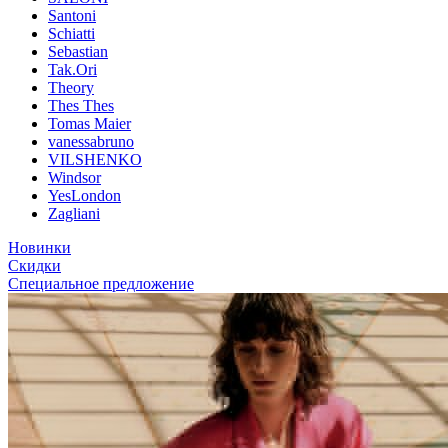
Santoni
Schiatti
Sebastian
Tak.Ori
Theory
Thes Thes
Tomas Maier
vanessabruno
VILSHENKO
Windsor
YesLondon
Zagliani
Новинки
Скидки
Специальное предложение