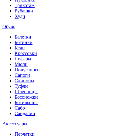
Трикотаж
Рубашки
Худи
Обувь
Балетки
Ботинки
Кеды
Кроссовки
Лоферы
Мюли
Полусапоги
Сапоги
Слипоны
Туфли
Шлепанцы
Босоножки
Ботильоны
Сабо
Сандалии
Аксессуары
Перчатки