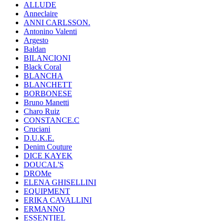
ALLUDE
Anneclaire
ANNI CARLSSON.
Antonino Valenti
Argesto
Baldan
BILANCIONI
Black Coral
BLANCHA
BLANCHETT
BORBONESE
Bruno Manetti
Charo Ruiz
CONSTANCE.C
Cruciani
D.U.K.E.
Denim Couture
DICE KAYEK
DOUCAL'S
DROMe
ELENA GHISELLINI
EQUIPMENT
ERIKA CAVALLINI
ERMANNO
ESSENTIEL