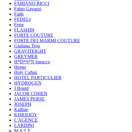
FABIANO RICCI
Fabio Gavazzi
Faith
FEDELI
Ferre
FLASHIN
FORTE COUTURE
FORTE DEI MARMI COUTURE
Giuliana Teso
GRAVITEIGHT
GREYMER
H*D*S*N baracco
Herno
Holy Caftan
HOTEL PARTICULIER
HYDROGEN
J Brand
JACOB COHEN
JAMES PERSE
JOSEPH
Kalliste
KHRISJOY
L'AGENCE
LARDINI
M A T E