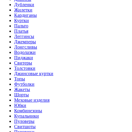
Дубленки
Жилетки
Кардиганы
Куртки
Пальто
Платья
Леггинсы
Джемперы
Лонгсливы
Водолазки
Пиджаки
Свитеры
Толстовки
Джинсовые куртки
Топы
Футболки
Жакеты
Шорты
Меховые изделия
Юбки
Комбинезоны
Купальники
Пуловеры
Свитшоты
Пуховики