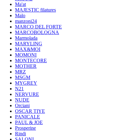
Ma'at
MAJESTIC filatures
Malo
manzoni24
MARCO DEL FORTE
MARCOBOLOGNA
Marmolada
MARYLING
MAX&MOI
MOMONI
MONTECORE
MOTHER
MRZ
MSGM
MYGREY
N21
NERVURE
NUDE
Orciani
OSCAR TIYE
PANICALE
PAUL & JOE
Prosperine
Rindi
SALONI