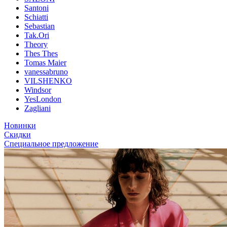
Santoni
Schiatti
Sebastian
Tak.Ori
Theory
Thes Thes
Tomas Maier
vanessabruno
VILSHENKO
Windsor
YesLondon
Zagliani
Новинки
Скидки
Специальное предложение