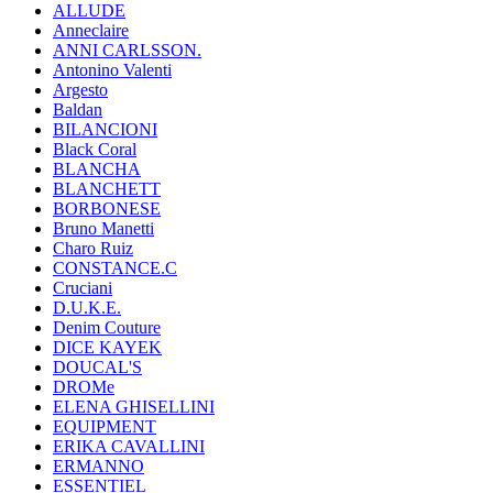
ALLUDE
Anneclaire
ANNI CARLSSON.
Antonino Valenti
Argesto
Baldan
BILANCIONI
Black Coral
BLANCHA
BLANCHETT
BORBONESE
Bruno Manetti
Charo Ruiz
CONSTANCE.C
Cruciani
D.U.K.E.
Denim Couture
DICE KAYEK
DOUCAL'S
DROMe
ELENA GHISELLINI
EQUIPMENT
ERIKA CAVALLINI
ERMANNO
ESSENTIEL