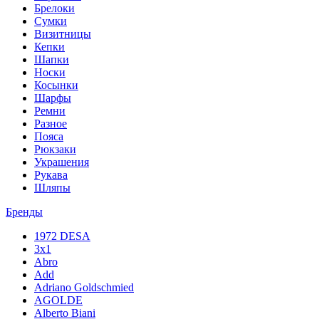
Брелоки
Сумки
Визитницы
Кепки
Шапки
Носки
Косынки
Шарфы
Ремни
Разное
Пояса
Рюкзаки
Украшения
Рукава
Шляпы
Бренды
1972 DESA
3x1
Abro
Add
Adriano Goldschmied
AGOLDE
Alberto Biani