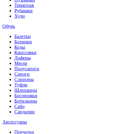
Трикотаж
Рубашки
Худи
Обувь
Балетки
Ботинки
Кеды
Кроссовки
Лоферы
Мюли
Полусапоги
Сапоги
Слипоны
Туфли
Шлепанцы
Босоножки
Ботильоны
Сабо
Сандалии
Аксессуары
Перчатки