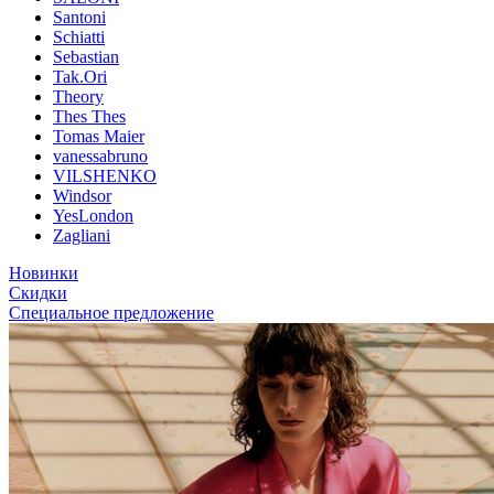
Santoni
Schiatti
Sebastian
Tak.Ori
Theory
Thes Thes
Tomas Maier
vanessabruno
VILSHENKO
Windsor
YesLondon
Zagliani
Новинки
Скидки
Специальное предложение