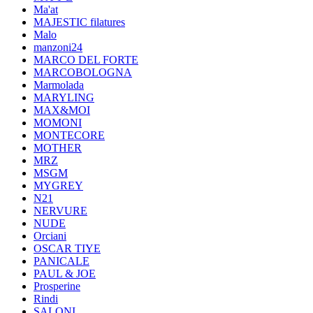
Ma'at
MAJESTIC filatures
Malo
manzoni24
MARCO DEL FORTE
MARCOBOLOGNA
Marmolada
MARYLING
MAX&MOI
MOMONI
MONTECORE
MOTHER
MRZ
MSGM
MYGREY
N21
NERVURE
NUDE
Orciani
OSCAR TIYE
PANICALE
PAUL & JOE
Prosperine
Rindi
SALONI