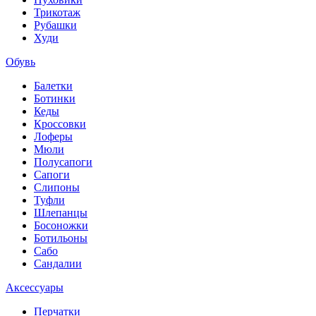
Трикотаж
Рубашки
Худи
Обувь
Балетки
Ботинки
Кеды
Кроссовки
Лоферы
Мюли
Полусапоги
Сапоги
Слипоны
Туфли
Шлепанцы
Босоножки
Ботильоны
Сабо
Сандалии
Аксессуары
Перчатки