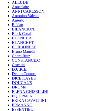
ALLUDE
Anneclaire
ANNI CARLSSON.
Antonino Valenti
Argesto
Baldan
BILANCIONI
Black Coral
BLANCHA
BLANCHETT
BORBONESE
Bruno Manetti
Charo Ruiz
CONSTANCE.C
Cruciani
D.U.K.E.
Denim Couture
DICE KAYEK
DOUCAL'S
DROMe
ELENA GHISELLINI
EQUIPMENT
ERIKA CAVALLINI
ERMANNO
ESSENTIEL