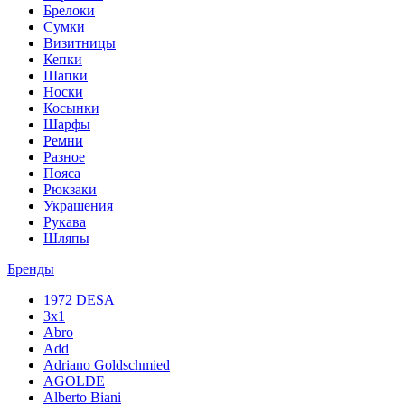
Брелоки
Сумки
Визитницы
Кепки
Шапки
Носки
Косынки
Шарфы
Ремни
Разное
Пояса
Рюкзаки
Украшения
Рукава
Шляпы
Бренды
1972 DESA
3x1
Abro
Add
Adriano Goldschmied
AGOLDE
Alberto Biani