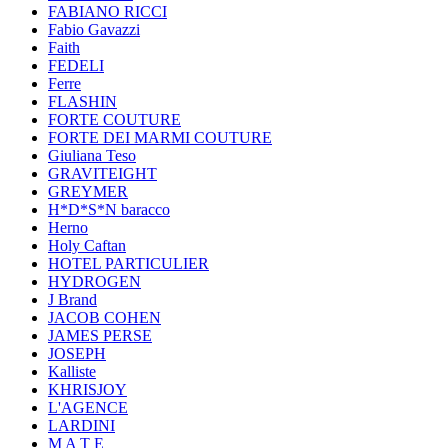
FABIANO RICCI
Fabio Gavazzi
Faith
FEDELI
Ferre
FLASHIN
FORTE COUTURE
FORTE DEI MARMI COUTURE
Giuliana Teso
GRAVITEIGHT
GREYMER
H*D*S*N baracco
Herno
Holy Caftan
HOTEL PARTICULIER
HYDROGEN
J Brand
JACOB COHEN
JAMES PERSE
JOSEPH
Kalliste
KHRISJOY
L'AGENCE
LARDINI
M A T E