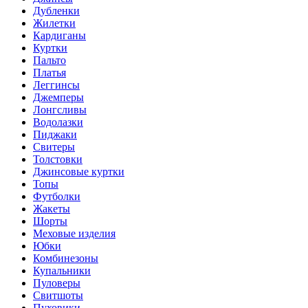
Дубленки
Жилетки
Кардиганы
Куртки
Пальто
Платья
Леггинсы
Джемперы
Лонгсливы
Водолазки
Пиджаки
Свитеры
Толстовки
Джинсовые куртки
Топы
Футболки
Жакеты
Шорты
Меховые изделия
Юбки
Комбинезоны
Купальники
Пуловеры
Свитшоты
Пуховики