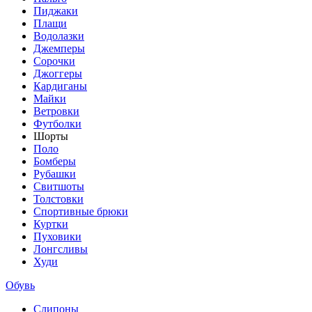
Пиджаки
Плащи
Водолазки
Джемперы
Сорочки
Джоггеры
Кардиганы
Майки
Ветровки
Футболки
Шорты
Поло
Бомберы
Рубашки
Свитшоты
Толстовки
Спортивные брюки
Куртки
Пуховики
Лонгсливы
Худи
Обувь
Слипоны