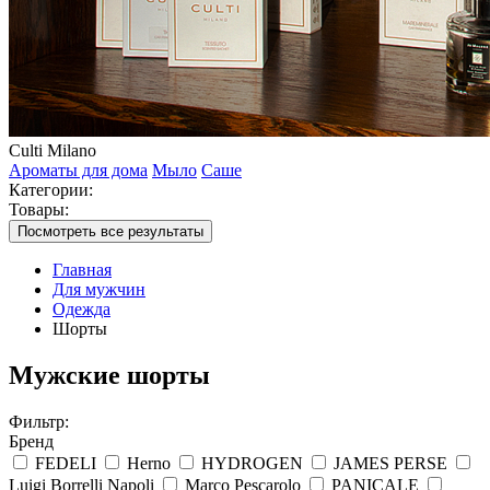
Culti Milano
Ароматы для дома
Мыло
Саше
Категории:
Товары:
Посмотреть все результаты
Главная
Для мужчин
Одежда
Шорты
Мужские шорты
Фильтр:
Бренд
FEDELI
Herno
HYDROGEN
JAMES PERSE
Luigi Borrelli Napoli
Marco Pescarolo
PANICALE