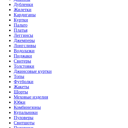
Дубленки
Жилетки
Кардиганы
Куртки
Пальто
Платья
Леггинсы
Джемперы
Лонгсливы
Водолазки
Пиджаки
Свитеры
Толстовки
Джинсовые куртки
Топы
Футболки
Жакеты
Шорты
Меховые изделия
Юбки
Комбинезоны
Купальники
Пуловеры
Свитшоты
Пуховики