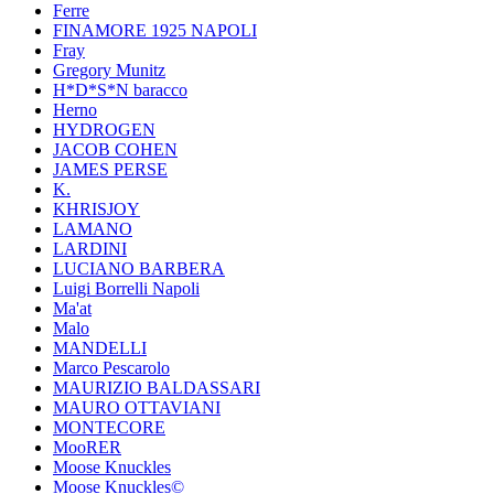
Ferre
FINAMORE 1925 NAPOLI
Fray
Gregory Munitz
H*D*S*N baracco
Herno
HYDROGEN
JACOB COHEN
JAMES PERSE
K.
KHRISJOY
LAMANO
LARDINI
LUCIANO BARBERA
Luigi Borrelli Napoli
Ma'at
Malo
MANDELLI
Marco Pescarolo
MAURIZIO BALDASSARI
MAURO OTTAVIANI
MONTECORE
MooRER
Moose Knuckles
Moose Knuckles©️