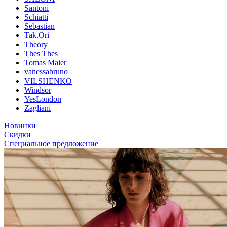
Santoni
Schiatti
Sebastian
Tak.Ori
Theory
Thes Thes
Tomas Maier
vanessabruno
VILSHENKO
Windsor
YesLondon
Zagliani
Новинки
Скидки
Специальное предложение