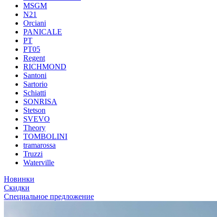
MSGM
N21
Orciani
PANICALE
PT
PT05
Regent
RICHMOND
Santoni
Sartorio
Schiatti
SONRISA
Stetson
SVEVO
Theory
TOMBOLINI
tramarossa
Truzzi
Waterville
Новинки
Скидки
Специальное предложение