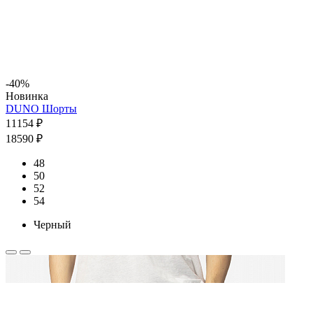
-40%
Новинка
DUNO Шорты
11154 ₽
18590 ₽
48
50
52
54
Черный