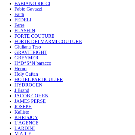
FABIANO RICCI
Fabio Gavazzi
Faith
FEDELI
Ferre
FLASHIN
FORTE COUTURE
FORTE DEI MARMI COUTURE
Giuliana Teso
GRAVITEIGHT
GREYMER
H*D*S*N baracco
Herno
Holy Caftan
HOTEL PARTICULIER
HYDROGEN
J Brand
JACOB COHEN
JAMES PERSE
JOSEPH
Kalliste
KHRISJOY
L'AGENCE
LARDINI
M A T E