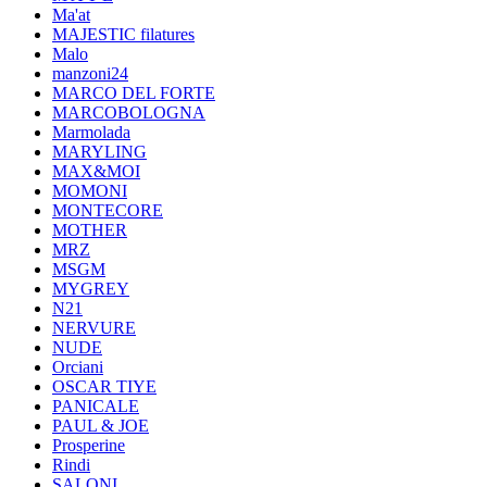
Ma'at
MAJESTIC filatures
Malo
manzoni24
MARCO DEL FORTE
MARCOBOLOGNA
Marmolada
MARYLING
MAX&MOI
MOMONI
MONTECORE
MOTHER
MRZ
MSGM
MYGREY
N21
NERVURE
NUDE
Orciani
OSCAR TIYE
PANICALE
PAUL & JOE
Prosperine
Rindi
SALONI