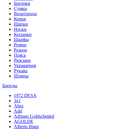
Брелоки
Сумки
Визитницы
Кепки
Шапки
Носки
Косынки
Шарфы
Ремни
Разное
Пояса
Рюкзаки
Украшения
Рукава
Шляпы
Бренды
1972 DESA
3x1
Abro
Add
Adriano Goldschmied
AGOLDE
Alberto Biani