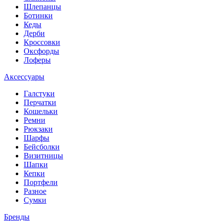
Шлепанцы
Ботинки
Кеды
Дерби
Кроссовки
Оксфорды
Лоферы
Аксессуары
Галстуки
Перчатки
Кошельки
Ремни
Рюкзаки
Шарфы
Бейсболки
Визитницы
Шапки
Кепки
Портфели
Разное
Сумки
Бренды