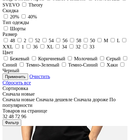
SVEVO
Theory
Скидка
20%
40%
Тип одежды
Шорты
Размер
48
2
52
54
56
58
50
M
L
XXL
1
36
XL
34
32
33
Цвет
Бежевый
Коричневый
Молочный
Серый
Синий
Темно-Зеленый
Темно-Синий
Хаки
Черный
Очистить
Применить
Сбросить все
Сортировка
Сначала новые
Сначала новые
Сначала дешевле
Сначала дороже
По
популярности
Товаров на странице
32
48
72
96
Фильтр