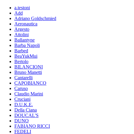
a.testoni
Add
Adriano Goldschmied
Aeronautica
Argesto
Attolini
Ballantyne
Barba Napoli
Barbed
BeaYukMui
Bertolo
BILANCIONI
Bruno Manetti
Cantarelli
CAPOBIANCO
Caruso
Claudio Marini
Cruciani
D.U.K.E.
Della Ciana
DOUCAL'S
DUNO
FABIANO RICCI
FEDELI