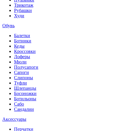
Трикотаж
Рубашки
Худи
Обувь
Балетки
Ботинки
Кеды
Кроссовки
Лоферы
Мюли
Полусапоги
Сапоги
Слипоны
Туфли
Шлепанцы
Босоножки
Ботильоны
Сабо
Сандалии
Аксессуары
Перчатки