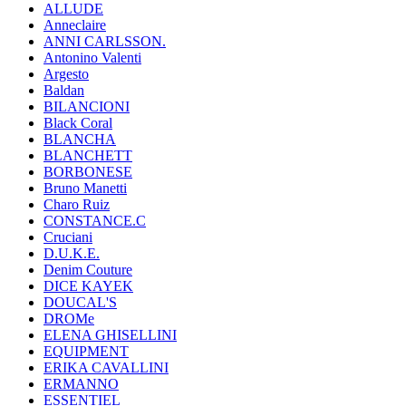
ALLUDE
Anneclaire
ANNI CARLSSON.
Antonino Valenti
Argesto
Baldan
BILANCIONI
Black Coral
BLANCHA
BLANCHETT
BORBONESE
Bruno Manetti
Charo Ruiz
CONSTANCE.C
Cruciani
D.U.K.E.
Denim Couture
DICE KAYEK
DOUCAL'S
DROMe
ELENA GHISELLINI
EQUIPMENT
ERIKA CAVALLINI
ERMANNO
ESSENTIEL