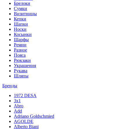
Брелоки
Сумки
Визитницы
Кепки
Шапки
Носки
Косынки
Шарфы
Ремни
Разное
Пояса
Рюкзаки
Украшения
Рукава
Шляпы
Бренды
1972 DESA
3x1
Abro
Add
Adriano Goldschmied
AGOLDE
Alberto Biani