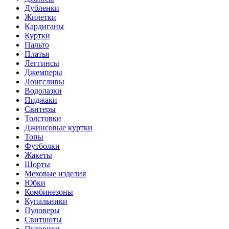
Дубленки
Жилетки
Кардиганы
Куртки
Пальто
Платья
Леггинсы
Джемперы
Лонгсливы
Водолазки
Пиджаки
Свитеры
Толстовки
Джинсовые куртки
Топы
Футболки
Жакеты
Шорты
Меховые изделия
Юбки
Комбинезоны
Купальники
Пуловеры
Свитшоты
Пуховики