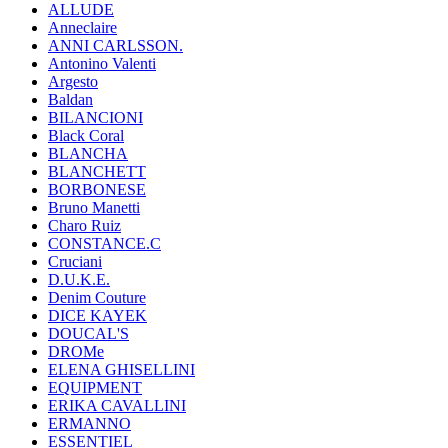
ALLUDE
Anneclaire
ANNI CARLSSON.
Antonino Valenti
Argesto
Baldan
BILANCIONI
Black Coral
BLANCHA
BLANCHETT
BORBONESE
Bruno Manetti
Charo Ruiz
CONSTANCE.C
Cruciani
D.U.K.E.
Denim Couture
DICE KAYEK
DOUCAL'S
DROMe
ELENA GHISELLINI
EQUIPMENT
ERIKA CAVALLINI
ERMANNO
ESSENTIEL