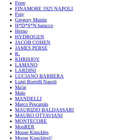
Ferre
FINAMORE 1925 NAPOLI
Fray
Gregory Munitz
H*D*S*N baracco
Herno
HYDROGEN
JACOB COHEN
JAMES PERSE
K.
KHRISJOY
LAMANO
LARDINI
LUCIANO BARBERA
Luigi Borrelli Napoli
Ma'at
Malo
MANDELLI
Marco Pescarolo
MAURIZIO BALDASSARI
MAURO OTTAVIANI
MONTECORE
MooRER
Moose Knuckles
Moose Knuckles©️