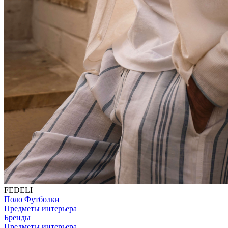
FEDELI
Поло
Футболки
Предметы интерьера
Бренды
Предметы интерьера