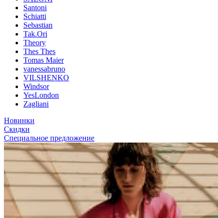
Santoni
Schiatti
Sebastian
Tak.Ori
Theory
Thes Thes
Tomas Maier
vanessabruno
VILSHENKO
Windsor
YesLondon
Zagliani
Новинки
Скидки
Специальное предложение