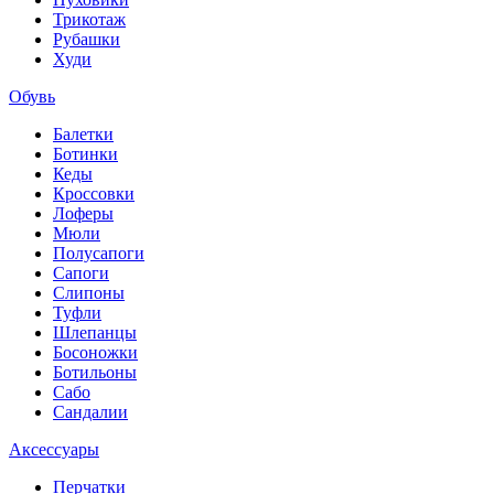
Трикотаж
Рубашки
Худи
Обувь
Балетки
Ботинки
Кеды
Кроссовки
Лоферы
Мюли
Полусапоги
Сапоги
Слипоны
Туфли
Шлепанцы
Босоножки
Ботильоны
Сабо
Сандалии
Аксессуары
Перчатки