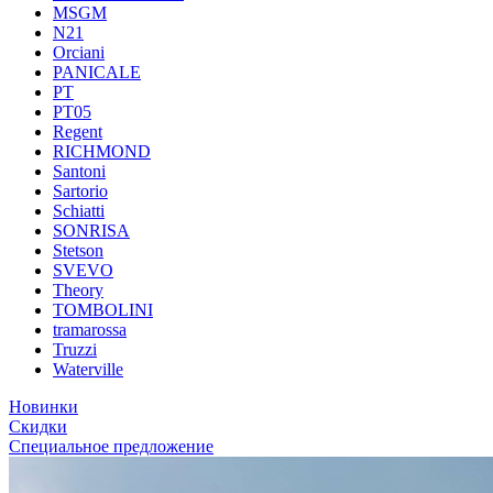
MSGM
N21
Orciani
PANICALE
PT
PT05
Regent
RICHMOND
Santoni
Sartorio
Schiatti
SONRISA
Stetson
SVEVO
Theory
TOMBOLINI
tramarossa
Truzzi
Waterville
Новинки
Скидки
Специальное предложение