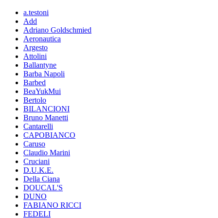
a.testoni
Add
Adriano Goldschmied
Aeronautica
Argesto
Attolini
Ballantyne
Barba Napoli
Barbed
BeaYukMui
Bertolo
BILANCIONI
Bruno Manetti
Cantarelli
CAPOBIANCO
Caruso
Claudio Marini
Cruciani
D.U.K.E.
Della Ciana
DOUCAL'S
DUNO
FABIANO RICCI
FEDELI