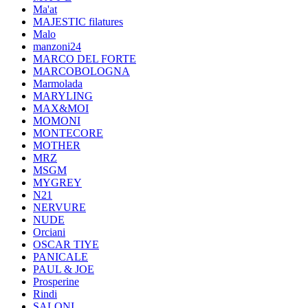
Ma'at
MAJESTIC filatures
Malo
manzoni24
MARCO DEL FORTE
MARCOBOLOGNA
Marmolada
MARYLING
MAX&MOI
MOMONI
MONTECORE
MOTHER
MRZ
MSGM
MYGREY
N21
NERVURE
NUDE
Orciani
OSCAR TIYE
PANICALE
PAUL & JOE
Prosperine
Rindi
SALONI