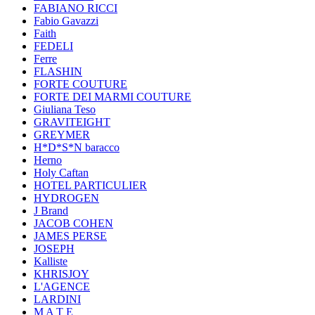
FABIANO RICCI
Fabio Gavazzi
Faith
FEDELI
Ferre
FLASHIN
FORTE COUTURE
FORTE DEI MARMI COUTURE
Giuliana Teso
GRAVITEIGHT
GREYMER
H*D*S*N baracco
Herno
Holy Caftan
HOTEL PARTICULIER
HYDROGEN
J Brand
JACOB COHEN
JAMES PERSE
JOSEPH
Kalliste
KHRISJOY
L'AGENCE
LARDINI
M A T E