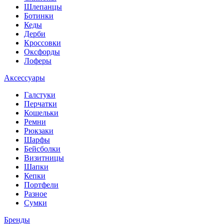
Шлепанцы
Ботинки
Кеды
Дерби
Кроссовки
Оксфорды
Лоферы
Аксессуары
Галстуки
Перчатки
Кошельки
Ремни
Рюкзаки
Шарфы
Бейсболки
Визитницы
Шапки
Кепки
Портфели
Разное
Сумки
Бренды