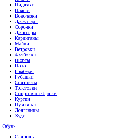
Пиджаки
Плащи
Водолазки
Джемперы
Сорочки
Джоггеры
Кардиганы
Майки
Ветровки
Футболки
Шорты
Поло
Бомберы
Рубашки
Свитшоты
Толстовки
Спортивные брюки
Куртки
Пуховики
Лонгсливы
Худи
Обувь
Слипоны