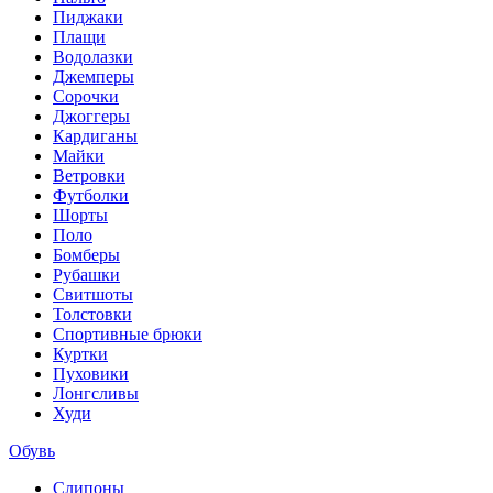
Пиджаки
Плащи
Водолазки
Джемперы
Сорочки
Джоггеры
Кардиганы
Майки
Ветровки
Футболки
Шорты
Поло
Бомберы
Рубашки
Свитшоты
Толстовки
Спортивные брюки
Куртки
Пуховики
Лонгсливы
Худи
Обувь
Слипоны