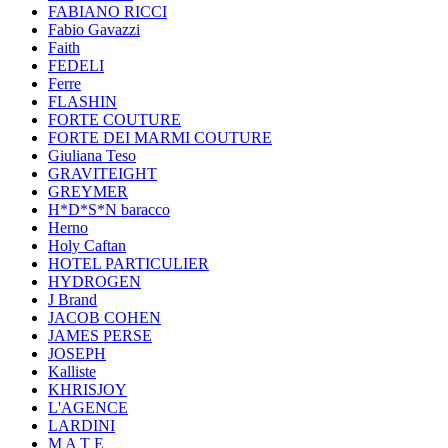
FABIANO RICCI
Fabio Gavazzi
Faith
FEDELI
Ferre
FLASHIN
FORTE COUTURE
FORTE DEI MARMI COUTURE
Giuliana Teso
GRAVITEIGHT
GREYMER
H*D*S*N baracco
Herno
Holy Caftan
HOTEL PARTICULIER
HYDROGEN
J Brand
JACOB COHEN
JAMES PERSE
JOSEPH
Kalliste
KHRISJOY
L'AGENCE
LARDINI
M A T E