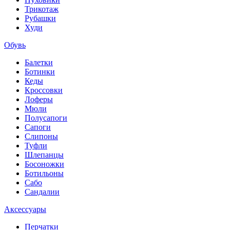
Трикотаж
Рубашки
Худи
Обувь
Балетки
Ботинки
Кеды
Кроссовки
Лоферы
Мюли
Полусапоги
Сапоги
Слипоны
Туфли
Шлепанцы
Босоножки
Ботильоны
Сабо
Сандалии
Аксессуары
Перчатки