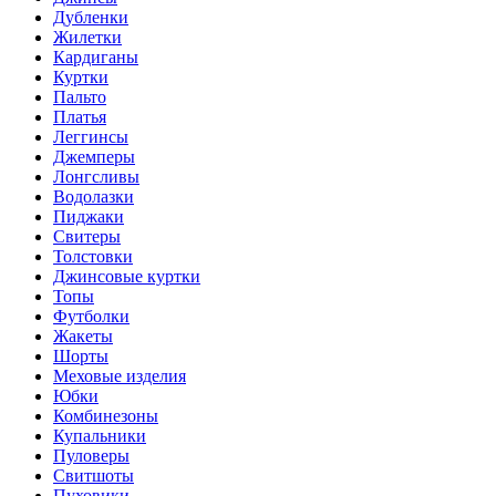
Дубленки
Жилетки
Кардиганы
Куртки
Пальто
Платья
Леггинсы
Джемперы
Лонгсливы
Водолазки
Пиджаки
Свитеры
Толстовки
Джинсовые куртки
Топы
Футболки
Жакеты
Шорты
Меховые изделия
Юбки
Комбинезоны
Купальники
Пуловеры
Свитшоты
Пуховики