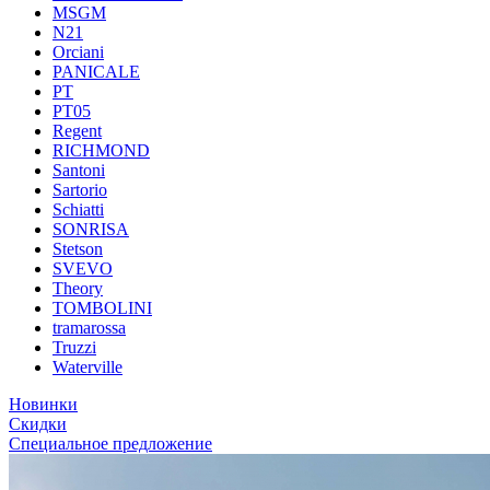
MSGM
N21
Orciani
PANICALE
PT
PT05
Regent
RICHMOND
Santoni
Sartorio
Schiatti
SONRISA
Stetson
SVEVO
Theory
TOMBOLINI
tramarossa
Truzzi
Waterville
Новинки
Скидки
Специальное предложение