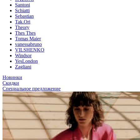
Santoni
Schiatti
Sebastian
Tak.Ori
Theory
Thes Thes
Tomas Maier
vanessabruno
VILSHENKO
Windsor
YesLondon
Zagliani
Новинки
Скидки
Специальное предложение