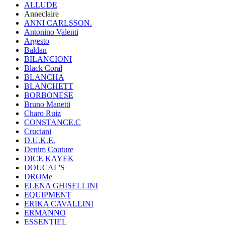
ALLUDE
Anneclaire
ANNI CARLSSON.
Antonino Valenti
Argesto
Baldan
BILANCIONI
Black Coral
BLANCHA
BLANCHETT
BORBONESE
Bruno Manetti
Charo Ruiz
CONSTANCE.C
Cruciani
D.U.K.E.
Denim Couture
DICE KAYEK
DOUCAL'S
DROMe
ELENA GHISELLINI
EQUIPMENT
ERIKA CAVALLINI
ERMANNO
ESSENTIEL