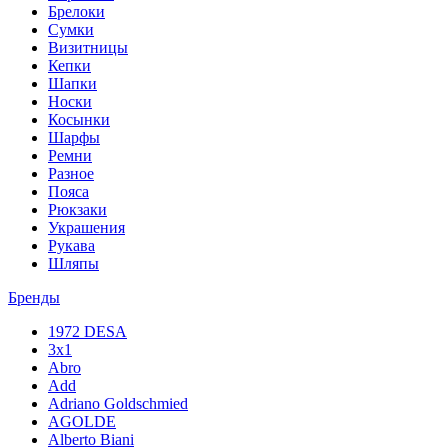
Брелоки
Сумки
Визитницы
Кепки
Шапки
Носки
Косынки
Шарфы
Ремни
Разное
Пояса
Рюкзаки
Украшения
Рукава
Шляпы
Бренды
1972 DESA
3x1
Abro
Add
Adriano Goldschmied
AGOLDE
Alberto Biani