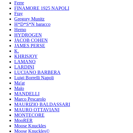
Ferre
FINAMORE 1925 NAPOLI
Fray
Gregory Munitz
H*D*S*N baracco
Herno
HYDROGEN
JACOB COHEN
JAMES PERSE
K.
KHRISJOY
LAMANO
LARDINI
LUCIANO BARBERA
Luigi Borrelli Napoli
Ma'at
Malo
MANDELLI
Marco Pescarolo
MAURIZIO BALDASSARI
MAURO OTTAVIANI
MONTECORE
MooRER
Moose Knuckles
Moose Knuckles©️