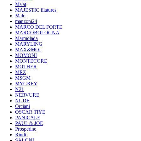
Ma'at
MAJESTIC filatures
Malo
manzoni24
MARCO DEL FORTE
MARCOBOLOGNA
Marmolada
MARYLING
MAX&MOI
MOMONI
MONTECORE
MOTHER
MRZ
MSGM
MYGREY
N21
NERVURE
NUDE
Orciani
OSCAR TIYE
PANICALE
PAUL & JOE
Prosperine
Rindi
SALONI