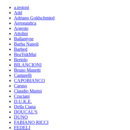
a.testoni
Add
Adriano Goldschmied
Aeronautica
Argesto
Attolini
Ballantyne
Barba Napoli
Barbed
BeaYukMui
Bertolo
BILANCIONI
Bruno Manetti
Cantarelli
CAPOBIANCO
Caruso
Claudio Marini
Cruciani
D.U.K.E.
Della Ciana
DOUCAL'S
DUNO
FABIANO RICCI
FEDELI