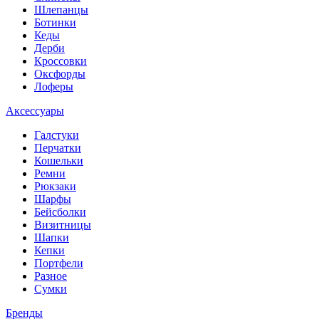
Шлепанцы
Ботинки
Кеды
Дерби
Кроссовки
Оксфорды
Лоферы
Аксессуары
Галстуки
Перчатки
Кошельки
Ремни
Рюкзаки
Шарфы
Бейсболки
Визитницы
Шапки
Кепки
Портфели
Разное
Сумки
Бренды