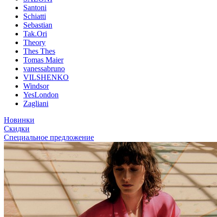
Santoni
Schiatti
Sebastian
Tak.Ori
Theory
Thes Thes
Tomas Maier
vanessabruno
VILSHENKO
Windsor
YesLondon
Zagliani
Новинки
Скидки
Специальное предложение