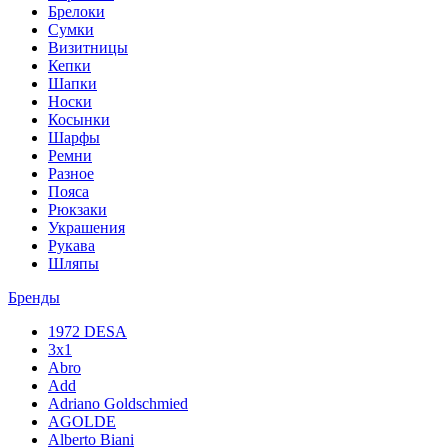
Брелоки
Сумки
Визитницы
Кепки
Шапки
Носки
Косынки
Шарфы
Ремни
Разное
Пояса
Рюкзаки
Украшения
Рукава
Шляпы
Бренды
1972 DESA
3x1
Abro
Add
Adriano Goldschmied
AGOLDE
Alberto Biani