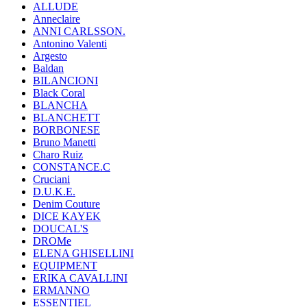
ALLUDE
Anneclaire
ANNI CARLSSON.
Antonino Valenti
Argesto
Baldan
BILANCIONI
Black Coral
BLANCHA
BLANCHETT
BORBONESE
Bruno Manetti
Charo Ruiz
CONSTANCE.C
Cruciani
D.U.K.E.
Denim Couture
DICE KAYEK
DOUCAL'S
DROMe
ELENA GHISELLINI
EQUIPMENT
ERIKA CAVALLINI
ERMANNO
ESSENTIEL