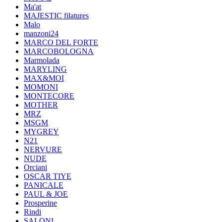
Ma'at
MAJESTIC filatures
Malo
manzoni24
MARCO DEL FORTE
MARCOBOLOGNA
Marmolada
MARYLING
MAX&MOI
MOMONI
MONTECORE
MOTHER
MRZ
MSGM
MYGREY
N21
NERVURE
NUDE
Orciani
OSCAR TIYE
PANICALE
PAUL & JOE
Prosperine
Rindi
SALONI