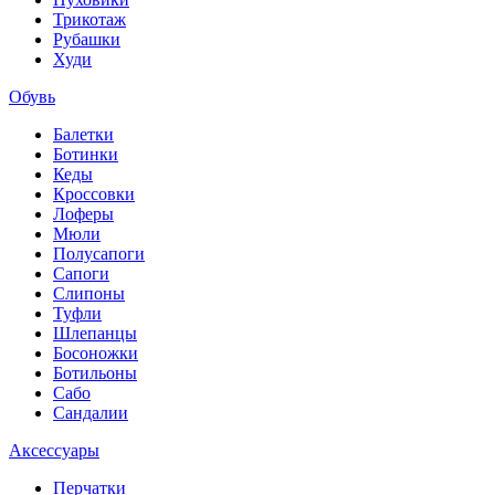
Трикотаж
Рубашки
Худи
Обувь
Балетки
Ботинки
Кеды
Кроссовки
Лоферы
Мюли
Полусапоги
Сапоги
Слипоны
Туфли
Шлепанцы
Босоножки
Ботильоны
Сабо
Сандалии
Аксессуары
Перчатки