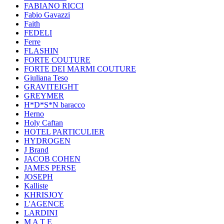
FABIANO RICCI
Fabio Gavazzi
Faith
FEDELI
Ferre
FLASHIN
FORTE COUTURE
FORTE DEI MARMI COUTURE
Giuliana Teso
GRAVITEIGHT
GREYMER
H*D*S*N baracco
Herno
Holy Caftan
HOTEL PARTICULIER
HYDROGEN
J Brand
JACOB COHEN
JAMES PERSE
JOSEPH
Kalliste
KHRISJOY
L'AGENCE
LARDINI
M A T E