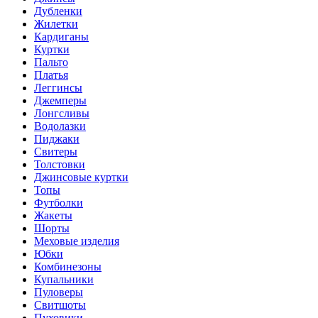
Дубленки
Жилетки
Кардиганы
Куртки
Пальто
Платья
Леггинсы
Джемперы
Лонгсливы
Водолазки
Пиджаки
Свитеры
Толстовки
Джинсовые куртки
Топы
Футболки
Жакеты
Шорты
Меховые изделия
Юбки
Комбинезоны
Купальники
Пуловеры
Свитшоты
Пуховики