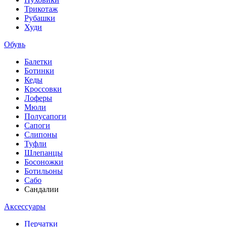
Трикотаж
Рубашки
Худи
Обувь
Балетки
Ботинки
Кеды
Кроссовки
Лоферы
Мюли
Полусапоги
Сапоги
Слипоны
Туфли
Шлепанцы
Босоножки
Ботильоны
Сабо
Сандалии
Аксессуары
Перчатки