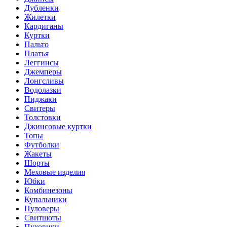
Дубленки
Жилетки
Кардиганы
Куртки
Пальто
Платья
Леггинсы
Джемперы
Лонгсливы
Водолазки
Пиджаки
Свитеры
Толстовки
Джинсовые куртки
Топы
Футболки
Жакеты
Шорты
Меховые изделия
Юбки
Комбинезоны
Купальники
Пуловеры
Свитшоты
Пуховики