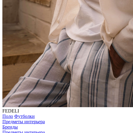
FEDELI
Поло
Футболки
Предметы интерьера
Бренды
Предметы интерьера