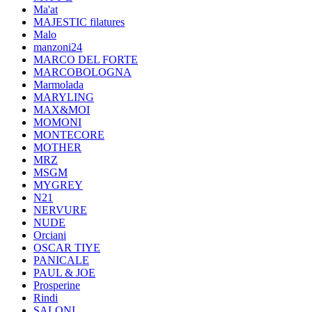
Ma'at
MAJESTIC filatures
Malo
manzoni24
MARCO DEL FORTE
MARCOBOLOGNA
Marmolada
MARYLING
MAX&MOI
MOMONI
MONTECORE
MOTHER
MRZ
MSGM
MYGREY
N21
NERVURE
NUDE
Orciani
OSCAR TIYE
PANICALE
PAUL & JOE
Prosperine
Rindi
SALONI