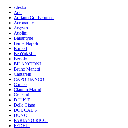
a.testoni
Add
Adriano Goldschmied
Aeronautica
Argesto
Attolini
Ballantyne
Barba Napoli
Barbed
BeaYukMui
Bertolo
BILANCIONI
Bruno Manetti
Cantarelli
CAPOBIANCO
Caruso
Claudio Marini
Cruciani
D.U.K.E.
Della Ciana
DOUCAL'S
DUNO
FABIANO RICCI
FEDELI