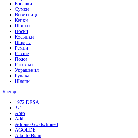
Брелоки
Сумки
Визитницы
Кепки
Шапки
Носки
Косынки
Шарфы
Ремни
Разное
Пояса
Рюкзаки
Украшения
Рукава
Шляпы
Бренды
1972 DESA
3x1
Abro
Add
Adriano Goldschmied
AGOLDE
Alberto Biani