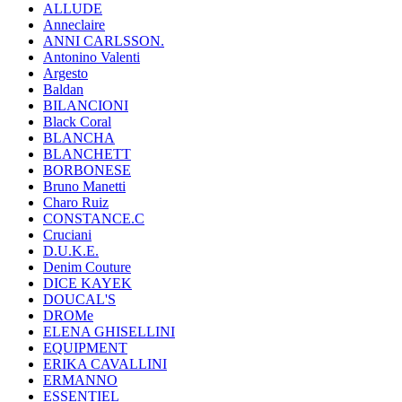
ALLUDE
Anneclaire
ANNI CARLSSON.
Antonino Valenti
Argesto
Baldan
BILANCIONI
Black Coral
BLANCHA
BLANCHETT
BORBONESE
Bruno Manetti
Charo Ruiz
CONSTANCE.C
Cruciani
D.U.K.E.
Denim Couture
DICE KAYEK
DOUCAL'S
DROMe
ELENA GHISELLINI
EQUIPMENT
ERIKA CAVALLINI
ERMANNO
ESSENTIEL