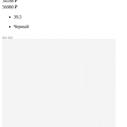
34188 ₽
56980 ₽
39,5
Черный