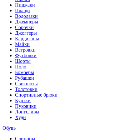
Пиджаки
Плащи
Водолазки
Джемперы
Сорочки
Джоггеры
Кардиганы
Майки
Ветровки
Футболки
Шорты
Поло
Бомберы
Рубашки
Свитшоты
Толстовки
Спортивные брюки
Куртки
Пуховики
Лонгсливы
Худи
Обувь
Слипоны