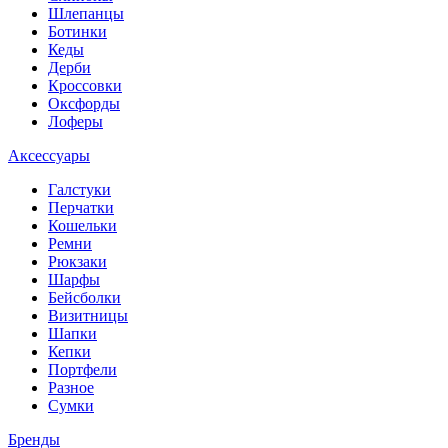
Шлепанцы
Ботинки
Кеды
Дерби
Кроссовки
Оксфорды
Лоферы
Аксессуары
Галстуки
Перчатки
Кошельки
Ремни
Рюкзаки
Шарфы
Бейсболки
Визитницы
Шапки
Кепки
Портфели
Разное
Сумки
Бренды