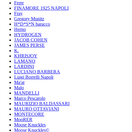
Ferre
FINAMORE 1925 NAPOLI
Fray
Gregory Munitz
H*D*S*N baracco
Herno
HYDROGEN
JACOB COHEN
JAMES PERSE
K.
KHRISJOY
LAMANO
LARDINI
LUCIANO BARBERA
Luigi Borrelli Napoli
Ma'at
Malo
MANDELLI
Marco Pescarolo
MAURIZIO BALDASSARI
MAURO OTTAVIANI
MONTECORE
MooRER
Moose Knuckles
Moose Knuckles©️