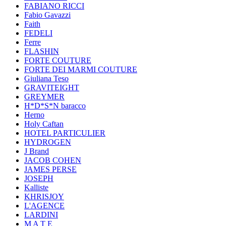
FABIANO RICCI
Fabio Gavazzi
Faith
FEDELI
Ferre
FLASHIN
FORTE COUTURE
FORTE DEI MARMI COUTURE
Giuliana Teso
GRAVITEIGHT
GREYMER
H*D*S*N baracco
Herno
Holy Caftan
HOTEL PARTICULIER
HYDROGEN
J Brand
JACOB COHEN
JAMES PERSE
JOSEPH
Kalliste
KHRISJOY
L'AGENCE
LARDINI
M A T E