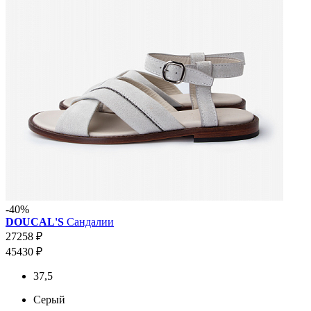
-40%
DOUCAL'S
Сандалии
27258 ₽
45430 ₽
37,5
Серый