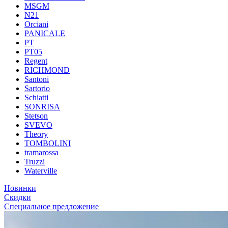
MSGM
N21
Orciani
PANICALE
PT
PT05
Regent
RICHMOND
Santoni
Sartorio
Schiatti
SONRISA
Stetson
SVEVO
Theory
TOMBOLINI
tramarossa
Truzzi
Waterville
Новинки
Скидки
Специальное предложение