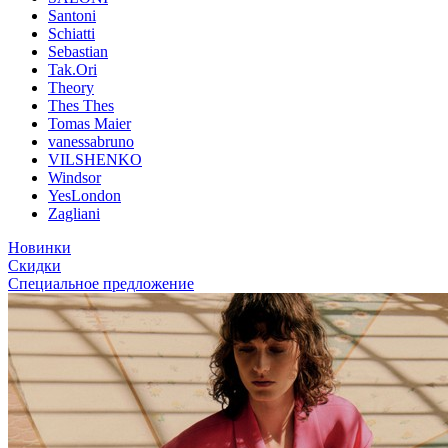
Santoni
Schiatti
Sebastian
Tak.Ori
Theory
Thes Thes
Tomas Maier
vanessabruno
VILSHENKO
Windsor
YesLondon
Zagliani
Новинки
Скидки
Специальное предложение