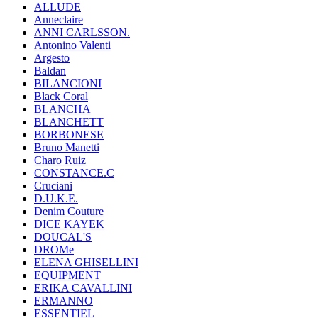
ALLUDE
Anneclaire
ANNI CARLSSON.
Antonino Valenti
Argesto
Baldan
BILANCIONI
Black Coral
BLANCHA
BLANCHETT
BORBONESE
Bruno Manetti
Charo Ruiz
CONSTANCE.C
Cruciani
D.U.K.E.
Denim Couture
DICE KAYEK
DOUCAL'S
DROMe
ELENA GHISELLINI
EQUIPMENT
ERIKA CAVALLINI
ERMANNO
ESSENTIEL