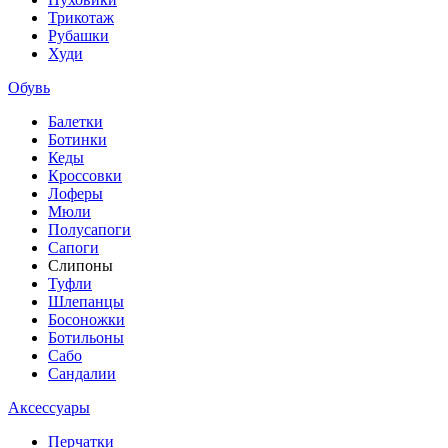
Трикотаж
Рубашки
Худи
Обувь
Балетки
Ботинки
Кеды
Кроссовки
Лоферы
Мюли
Полусапоги
Сапоги
Слипоны
Туфли
Шлепанцы
Босоножки
Ботильоны
Сабо
Сандалии
Аксессуары
Перчатки