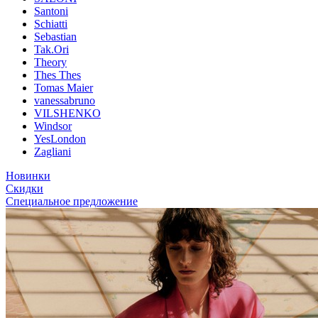
Santoni
Schiatti
Sebastian
Tak.Ori
Theory
Thes Thes
Tomas Maier
vanessabruno
VILSHENKO
Windsor
YesLondon
Zagliani
Новинки
Скидки
Специальное предложение