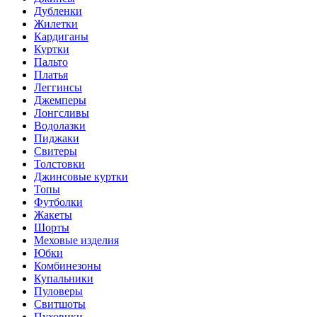
Дубленки
Жилетки
Кардиганы
Куртки
Пальто
Платья
Леггинсы
Джемперы
Лонгсливы
Водолазки
Пиджаки
Свитеры
Толстовки
Джинсовые куртки
Топы
Футболки
Жакеты
Шорты
Меховые изделия
Юбки
Комбинезоны
Купальники
Пуловеры
Свитшоты
Пуховики