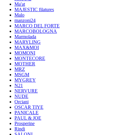
Ma'at
MAJESTIC filatures
Malo
manzoni24
MARCO DEL FORTE
MARCOBOLOGNA
Marmolada
MARYLING
MAX&MOI
MOMONI
MONTECORE
MOTHER
MRZ
MSGM
MYGREY
N21
NERVURE
NUDE
Orciani
OSCAR TIYE
PANICALE
PAUL & JOE
Prosperine
Rindi
SALONI