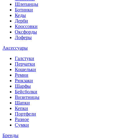
Шлепанцы
Ботинки
Кеды
Дерби
Кроссовки
Оксфорды
Лоферы
Аксессуары
Галстуки
Перчатки
Кошельки
Ремни
Рюкзаки
Шарфы
Бейсболки
Визитницы
Шапки
Кепки
Портфели
Разное
Сумки
Бренды