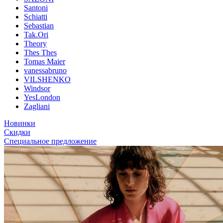
Santoni
Schiatti
Sebastian
Tak.Ori
Theory
Thes Thes
Tomas Maier
vanessabruno
VILSHENKO
Windsor
YesLondon
Zagliani
Новинки
Скидки
Специальное предложение