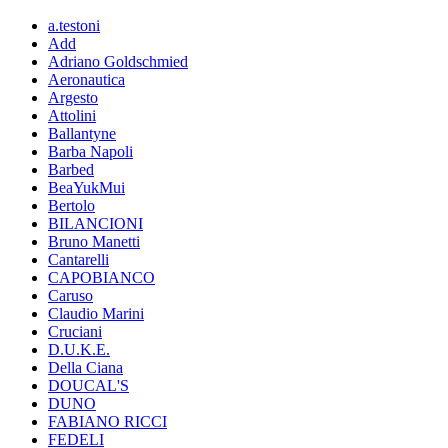
a.testoni
Add
Adriano Goldschmied
Aeronautica
Argesto
Attolini
Ballantyne
Barba Napoli
Barbed
BeaYukMui
Bertolo
BILANCIONI
Bruno Manetti
Cantarelli
CAPOBIANCO
Caruso
Claudio Marini
Cruciani
D.U.K.E.
Della Ciana
DOUCAL'S
DUNO
FABIANO RICCI
FEDELI