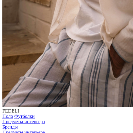
FEDELI
Поло
Футболки
Предметы интерьера
Бренды
Предметы интерьера