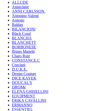
ALLUDE
Anneclaire
ANNI CARLSSON.
Antonino Valenti
Argesto
Baldan
BILANCIONI
Black Coral
BLANCHA
BLANCHETT
BORBONESE
Bruno Manetti
Charo Ruiz
CONSTANCE.C
Cruciani
D.U.K.E.
Denim Couture
DICE KAYEK
DOUCAL'S
DROMe
ELENA GHISELLINI
EQUIPMENT
ERIKA CAVALLINI
ERMANNO
ESSENTIEL