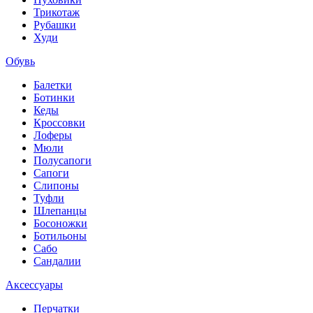
Трикотаж
Рубашки
Худи
Обувь
Балетки
Ботинки
Кеды
Кроссовки
Лоферы
Мюли
Полусапоги
Сапоги
Слипоны
Туфли
Шлепанцы
Босоножки
Ботильоны
Сабо
Сандалии
Аксессуары
Перчатки