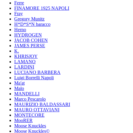
Ferre
FINAMORE 1925 NAPOLI
Fray
Gregory Munitz
H*D*S*N baracco
Herno
HYDROGEN
JACOB COHEN
JAMES PERSE
K.
KHRISJOY
LAMANO
LARDINI
LUCIANO BARBERA
Luigi Borrelli Napoli
Ma'at
Malo
MANDELLI
Marco Pescarolo
MAURIZIO BALDASSARI
MAURO OTTAVIANI
MONTECORE
MooRER
Moose Knuckles
Moose Knuckles©️