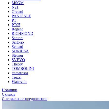
MSGM
N21
Orciani
PANICALE
PT
PT05
Regent
RICHMOND
Santoni
Sartorio
Schiatti
SONRISA
Stetson
SVEVO
Theory
TOMBOLINI
tramarossa
Truzzi
Waterville
Новинки
Скидки
Специальное предложение