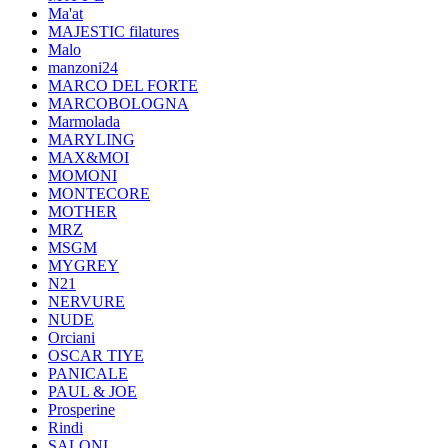
Ma'at
MAJESTIC filatures
Malo
manzoni24
MARCO DEL FORTE
MARCOBOLOGNA
Marmolada
MARYLING
MAX&MOI
MOMONI
MONTECORE
MOTHER
MRZ
MSGM
MYGREY
N21
NERVURE
NUDE
Orciani
OSCAR TIYE
PANICALE
PAUL & JOE
Prosperine
Rindi
SALONI