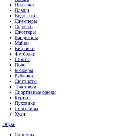
Пиджаки
Плащи
Водолазки
Джемперы
Сорочки
Джоггеры
Кардиганы
Майки
Ветровки
Футболки
Шорты
Поло
Бомберы
Рубашки
Свитшоты
Толстовки
Спортивные брюки
Куртки
Пуховики
Лонгсливы
Худи
Обувь
Слипоны