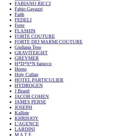
FABIANO RICCI
Fabio Gavazzi
Faith
FEDELI
Ferre
FLASHIN
FORTE COUTURE
FORTE DEI MARMI COUTURE
Giuliana Teso
GRAVITEIGHT
GREYMER
H*D*S*N baracco
Herno
Holy Caftan
HOTEL PARTICULIER
HYDROGEN
J Brand
JACOB COHEN
JAMES PERSE
JOSEPH
Kalliste
KHRISJOY
L'AGENCE
LARDINI
M A T E