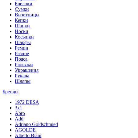
Брелоки
Сумки
Визитницы
Кепки
Шапки
Носки
Косынки
Шарфы
Ремни
Разное
Пояса
Рюкзаки
Украшения
Рукава
Шляпы
Бренды
1972 DESA
3x1
Abro
Add
Adriano Goldschmied
AGOLDE
Alberto Biani