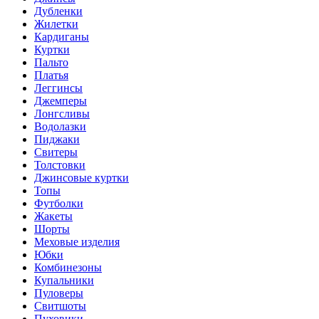
Дубленки
Жилетки
Кардиганы
Куртки
Пальто
Платья
Леггинсы
Джемперы
Лонгсливы
Водолазки
Пиджаки
Свитеры
Толстовки
Джинсовые куртки
Топы
Футболки
Жакеты
Шорты
Меховые изделия
Юбки
Комбинезоны
Купальники
Пуловеры
Свитшоты
Пуховики