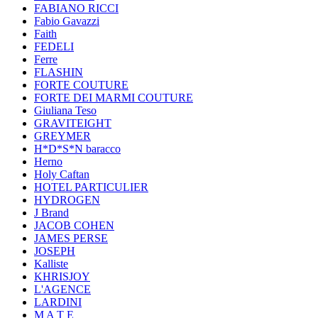
FABIANO RICCI
Fabio Gavazzi
Faith
FEDELI
Ferre
FLASHIN
FORTE COUTURE
FORTE DEI MARMI COUTURE
Giuliana Teso
GRAVITEIGHT
GREYMER
H*D*S*N baracco
Herno
Holy Caftan
HOTEL PARTICULIER
HYDROGEN
J Brand
JACOB COHEN
JAMES PERSE
JOSEPH
Kalliste
KHRISJOY
L'AGENCE
LARDINI
M A T E