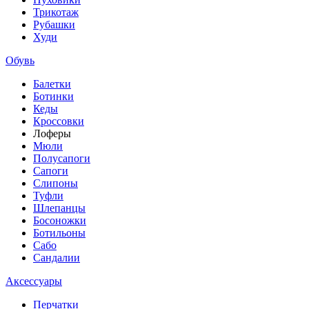
Трикотаж
Рубашки
Худи
Обувь
Балетки
Ботинки
Кеды
Кроссовки
Лоферы
Мюли
Полусапоги
Сапоги
Слипоны
Туфли
Шлепанцы
Босоножки
Ботильоны
Сабо
Сандалии
Аксессуары
Перчатки