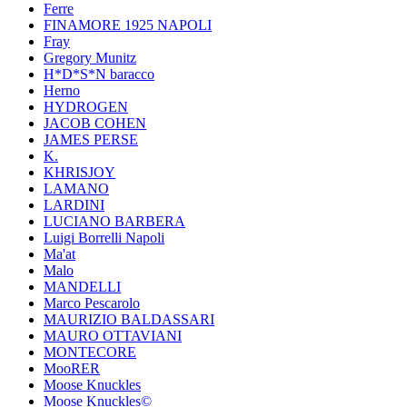
Ferre
FINAMORE 1925 NAPOLI
Fray
Gregory Munitz
H*D*S*N baracco
Herno
HYDROGEN
JACOB COHEN
JAMES PERSE
K.
KHRISJOY
LAMANO
LARDINI
LUCIANO BARBERA
Luigi Borrelli Napoli
Ma'at
Malo
MANDELLI
Marco Pescarolo
MAURIZIO BALDASSARI
MAURO OTTAVIANI
MONTECORE
MooRER
Moose Knuckles
Moose Knuckles©️