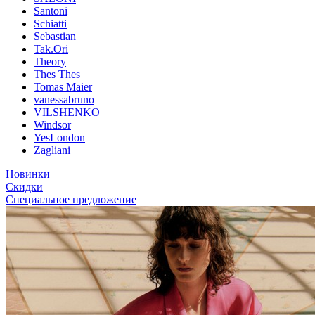
Santoni
Schiatti
Sebastian
Tak.Ori
Theory
Thes Thes
Tomas Maier
vanessabruno
VILSHENKO
Windsor
YesLondon
Zagliani
Новинки
Скидки
Специальное предложение