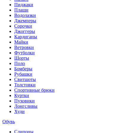
Пиджаки
Плащи
Водолазки
Джемперы
Сорочки
Джоггеры
Кардиганы
Майки
Ветровки
Футболки
Шорты
Поло
Бомберы
Рубашки
Свитшоты
Толстовки
Спортивные брюки
Куртки
Пуховики
Лонгсливы
Худи
Обувь
Слипоны