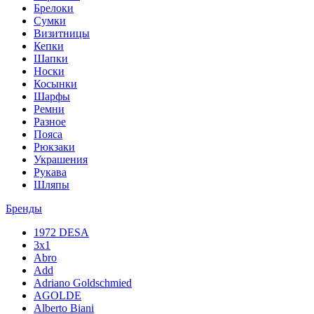
Брелоки
Сумки
Визитницы
Кепки
Шапки
Носки
Косынки
Шарфы
Ремни
Разное
Пояса
Рюкзаки
Украшения
Рукава
Шляпы
Бренды
1972 DESA
3x1
Abro
Add
Adriano Goldschmied
AGOLDE
Alberto Biani