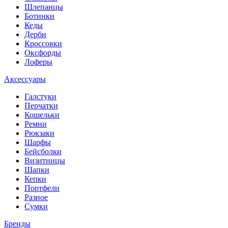
Шлепанцы
Ботинки
Кеды
Дерби
Кроссовки
Оксфорды
Лоферы
Аксессуары
Галстуки
Перчатки
Кошельки
Ремни
Рюкзаки
Шарфы
Бейсболки
Визитницы
Шапки
Кепки
Портфели
Разное
Сумки
Бренды