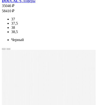
DOUCAL'S
Лоферы
35046 ₽
58410 ₽
37
37,5
38
38,5
Черный