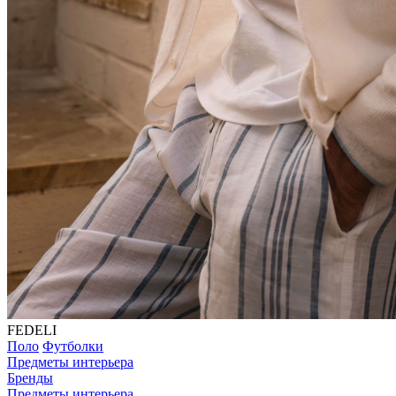
FEDELI
Поло
Футболки
Предметы интерьера
Бренды
Предметы интерьера