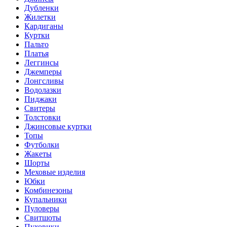
Дубленки
Жилетки
Кардиганы
Куртки
Пальто
Платья
Леггинсы
Джемперы
Лонгсливы
Водолазки
Пиджаки
Свитеры
Толстовки
Джинсовые куртки
Топы
Футболки
Жакеты
Шорты
Меховые изделия
Юбки
Комбинезоны
Купальники
Пуловеры
Свитшоты
Пуховики