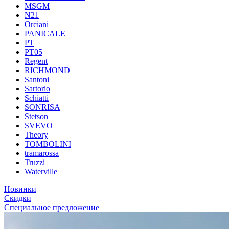
MSGM
N21
Orciani
PANICALE
PT
PT05
Regent
RICHMOND
Santoni
Sartorio
Schiatti
SONRISA
Stetson
SVEVO
Theory
TOMBOLINI
tramarossa
Truzzi
Waterville
Новинки
Скидки
Специальное предложение