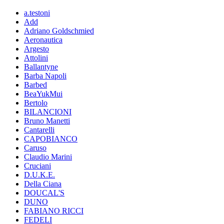
a.testoni
Add
Adriano Goldschmied
Aeronautica
Argesto
Attolini
Ballantyne
Barba Napoli
Barbed
BeaYukMui
Bertolo
BILANCIONI
Bruno Manetti
Cantarelli
CAPOBIANCO
Caruso
Claudio Marini
Cruciani
D.U.K.E.
Della Ciana
DOUCAL'S
DUNO
FABIANO RICCI
FEDELI