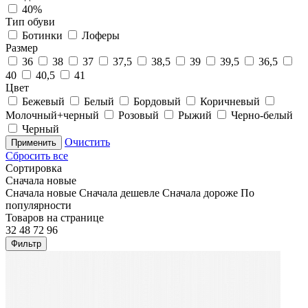
40%
Тип обуви
Ботинки
Лоферы
Размер
36
38
37
37,5
38,5
39
39,5
36,5
40
40,5
41
Цвет
Бежевый
Белый
Бордовый
Коричневый
Молочный+черный
Розовый
Рыжий
Черно-белый
Черный
Очистить
Применить
Сбросить все
Сортировка
Сначала новые
Сначала новые
Сначала дешевле
Сначала дороже
По
популярности
Товаров на странице
32
48
72
96
Фильтр