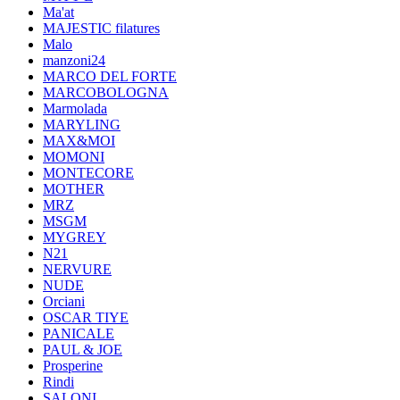
Ma'at
MAJESTIC filatures
Malo
manzoni24
MARCO DEL FORTE
MARCOBOLOGNA
Marmolada
MARYLING
MAX&MOI
MOMONI
MONTECORE
MOTHER
MRZ
MSGM
MYGREY
N21
NERVURE
NUDE
Orciani
OSCAR TIYE
PANICALE
PAUL & JOE
Prosperine
Rindi
SALONI