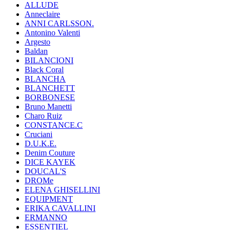
ALLUDE
Anneclaire
ANNI CARLSSON.
Antonino Valenti
Argesto
Baldan
BILANCIONI
Black Coral
BLANCHA
BLANCHETT
BORBONESE
Bruno Manetti
Charo Ruiz
CONSTANCE.C
Cruciani
D.U.K.E.
Denim Couture
DICE KAYEK
DOUCAL'S
DROMe
ELENA GHISELLINI
EQUIPMENT
ERIKA CAVALLINI
ERMANNO
ESSENTIEL