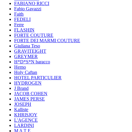
FABIANO RICCI
Fabio Gavazzi
Faith
FEDELI
Ferre
FLASHIN
FORTE COUTURE
FORTE DEI MARMI COUTURE
Giuliana Teso
GRAVITEIGHT
GREYMER
H*D*S*N baracco
Herno
Holy Caftan
HOTEL PARTICULIER
HYDROGEN
J Brand
JACOB COHEN
JAMES PERSE
JOSEPH
Kalliste
KHRISJOY
L'AGENCE
LARDINI
M A T E