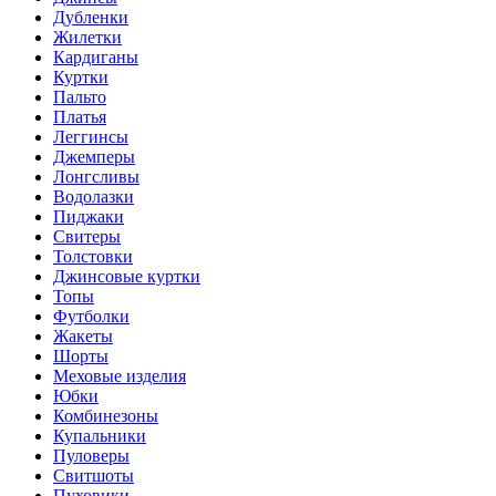
Дубленки
Жилетки
Кардиганы
Куртки
Пальто
Платья
Леггинсы
Джемперы
Лонгсливы
Водолазки
Пиджаки
Свитеры
Толстовки
Джинсовые куртки
Топы
Футболки
Жакеты
Шорты
Меховые изделия
Юбки
Комбинезоны
Купальники
Пуловеры
Свитшоты
Пуховики