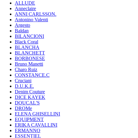
ALLUDE
Anneclaire
ANNI CARLSSON.
Antonino Valenti
Argesto
Baldan
BILANCIONI
Black Coral
BLANCHA
BLANCHETT
BORBONESE
Bruno Manetti
Charo Ruiz
CONSTANCE.C
Cruciani
D.U.K.E.
Denim Couture
DICE KAYEK
DOUCAL'S
DROMe
ELENA GHISELLINI
EQUIPMENT
ERIKA CAVALLINI
ERMANNO
ESSENTIEL