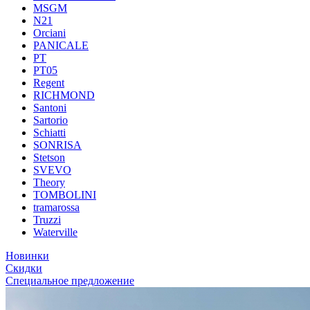
MSGM
N21
Orciani
PANICALE
PT
PT05
Regent
RICHMOND
Santoni
Sartorio
Schiatti
SONRISA
Stetson
SVEVO
Theory
TOMBOLINI
tramarossa
Truzzi
Waterville
Новинки
Скидки
Специальное предложение