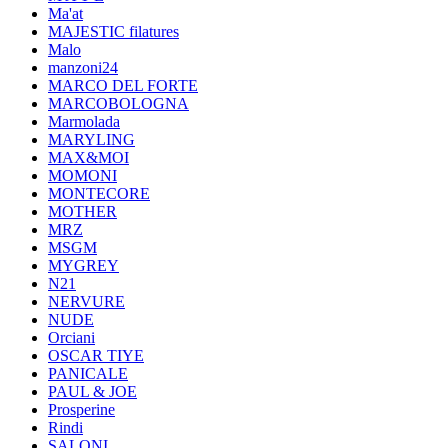
Ma'at
MAJESTIC filatures
Malo
manzoni24
MARCO DEL FORTE
MARCOBOLOGNA
Marmolada
MARYLING
MAX&MOI
MOMONI
MONTECORE
MOTHER
MRZ
MSGM
MYGREY
N21
NERVURE
NUDE
Orciani
OSCAR TIYE
PANICALE
PAUL & JOE
Prosperine
Rindi
SALONI