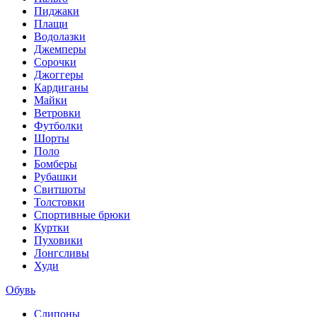
Пиджаки
Плащи
Водолазки
Джемперы
Сорочки
Джоггеры
Кардиганы
Майки
Ветровки
Футболки
Шорты
Поло
Бомберы
Рубашки
Свитшоты
Толстовки
Спортивные брюки
Куртки
Пуховики
Лонгсливы
Худи
Обувь
Слипоны