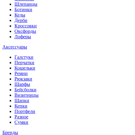
Шлепанцы
Ботинки
Кеды
Дерби
Кроссовки
Оксфорды
Лоферы
Аксессуары
Галстуки
Перчатки
Кошельки
Ремни
Рюкзаки
Шарфы
Бейсболки
Визитницы
Шапки
Кепки
Портфели
Разное
Сумки
Бренды