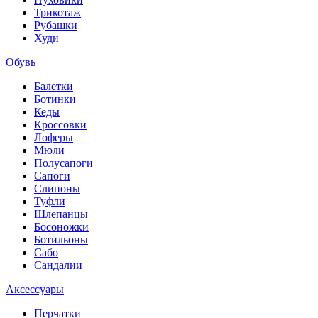
Трикотаж
Рубашки
Худи
Обувь
Балетки
Ботинки
Кеды
Кроссовки
Лоферы
Мюли
Полусапоги
Сапоги
Слипоны
Туфли
Шлепанцы
Босоножки
Ботильоны
Сабо
Сандалии
Аксессуары
Перчатки