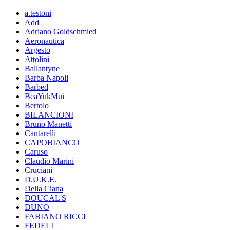
a.testoni
Add
Adriano Goldschmied
Aeronautica
Argesto
Attolini
Ballantyne
Barba Napoli
Barbed
BeaYukMui
Bertolo
BILANCIONI
Bruno Manetti
Cantarelli
CAPOBIANCO
Caruso
Claudio Marini
Cruciani
D.U.K.E.
Della Ciana
DOUCAL'S
DUNO
FABIANO RICCI
FEDELI