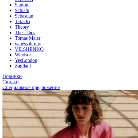
Santoni
Schiatti
Sebastian
Tak.Ori
Theory
Thes Thes
Tomas Maier
vanessabruno
VILSHENKO
Windsor
YesLondon
Zagliani
Новинки
Скидки
Специальное предложение