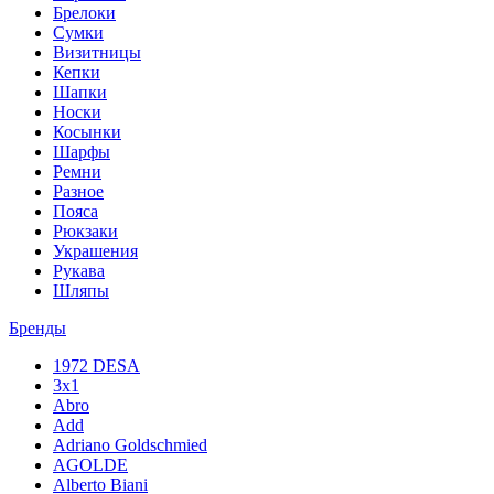
Брелоки
Сумки
Визитницы
Кепки
Шапки
Носки
Косынки
Шарфы
Ремни
Разное
Пояса
Рюкзаки
Украшения
Рукава
Шляпы
Бренды
1972 DESA
3x1
Abro
Add
Adriano Goldschmied
AGOLDE
Alberto Biani