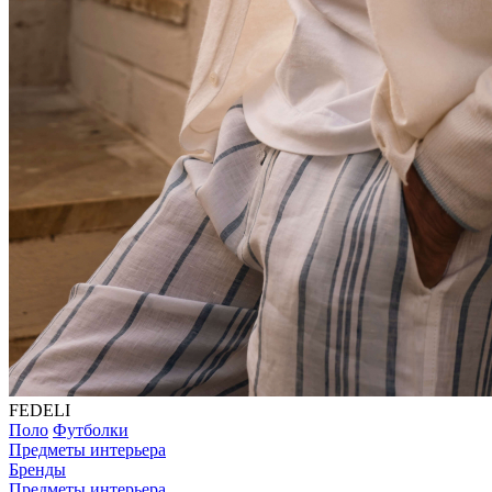
FEDELI
Поло
Футболки
Предметы интерьера
Бренды
Предметы интерьера