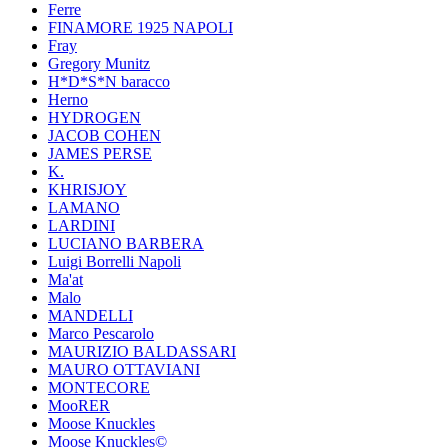
Ferre
FINAMORE 1925 NAPOLI
Fray
Gregory Munitz
H*D*S*N baracco
Herno
HYDROGEN
JACOB COHEN
JAMES PERSE
K.
KHRISJOY
LAMANO
LARDINI
LUCIANO BARBERA
Luigi Borrelli Napoli
Ma'at
Malo
MANDELLI
Marco Pescarolo
MAURIZIO BALDASSARI
MAURO OTTAVIANI
MONTECORE
MooRER
Moose Knuckles
Moose Knuckles©️